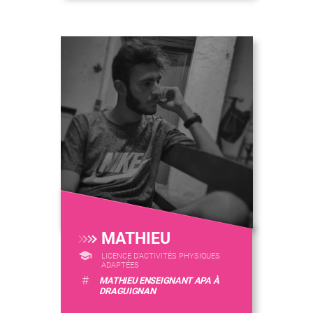
MATHIEU
LICENCE D’ACTIVITÉS PHYSIQUES
ADAPTÉES
#
MATHIEU ENSEIGNANT APA À
DRAGUIGNAN