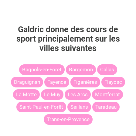
Galdric
donne des cours de
sport principalement sur les
villes suivantes
Bagnols-en-Forêt
Bargemon
Callas
Draguignan
Fayence
Figanières
Flayosc
La Motte
Le Muy
Les Arcs
Montferrat
Saint-Paul-en-Forêt
Seillans
Taradeau
Trans-en-Provence