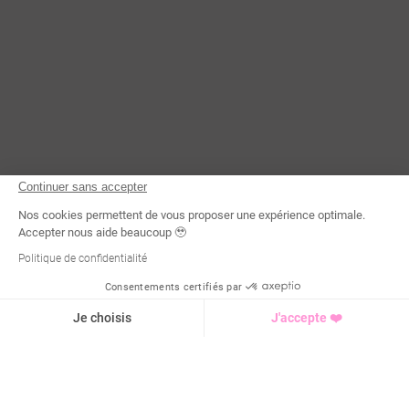
Continuer sans accepter
Nos cookies permettent de vous proposer une expérience optimale.
Accepter nous aide beaucoup 🥹
Politique de confidentialité
Consentements certifiés par
Demande d'infos
Je choisis
J'accepte ❤️
Axeptio consent
Plateforme de Gestion du Consentement : Personnalisez vo
Notre plateforme vous permet d'adapter et de gérer vos para