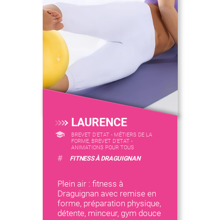
LAURENCE
BREVET D'ETAT - MÉTIERS DE LA
FORME, BREVET D'ETAT -
ANIMATIONS POUR TOUS
#
FITNESS À DRAGUIGNAN
Plein air : fitness à
Draguignan avec remise en
forme, préparation physique,
détente, minceur, gym douce