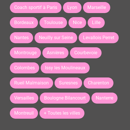
Coach sportif à Paris
Lyon
Marseille
Bordeaux
Toulouse
Nice
Lille
Nantes
Neuilly sur Seine
Levallois Perret
Montrouge
Asnières
Courbevoie
Colombes
Issy les Moulineaux
Rueil Malmaison
Suresnes
Charenton
Versailles
Boulogne Bilancourt
Nanterre
Montreuil
+ Toutes les villes