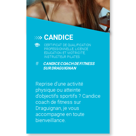
CANDICE
CERTIFICAT DE QUALIFICATION
PROFESSIONNELLE, LICENCE
ÉDUCATION ET MOTRICITÉ,
INSTRUCTEUR PILATES
#
CANDICE COACH DE FITNESS
SUR DRAGUIGNAN
Reprise d'une activité
physique ou atteinte
d'objectifs sportifs ? Candice
coach de fitness sur
Draguignan, je vous
accompagne en toute
bienveillance.