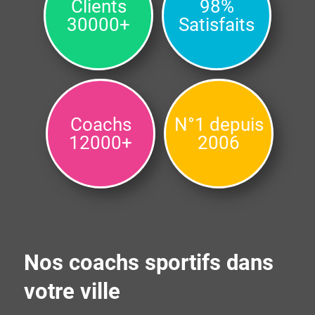
Clients
98%
30000+
Satisfaits
Coachs
N°1 depuis
12000+
2006
Nos coachs sportifs dans
votre ville