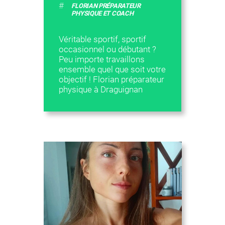
#
FLORIAN PRÉPARATEUR
PHYSIQUE ET COACH
Véritable sportif, sportif
occasionnel ou débutant ?
Peu importe travaillons
ensemble quel que soit votre
objectif ! Florian préparateur
physique à Draguignan