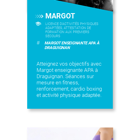
MARGOT
LICENCE D’ACTIVITÉS PHYSIQUES
ADAPTÉES, ATTESTATION DE
FORMATION AUX PREMIERS
SECOURS
#
MARGOT ENSEIGNANTE APA À
DRAGUIGNAN
Atteignez vos objectifs avec
Margot enseignante APA à
Draguignan. Séances sur
mesure en fitness,
renforcement, cardio boxing
et activité physique adaptée.