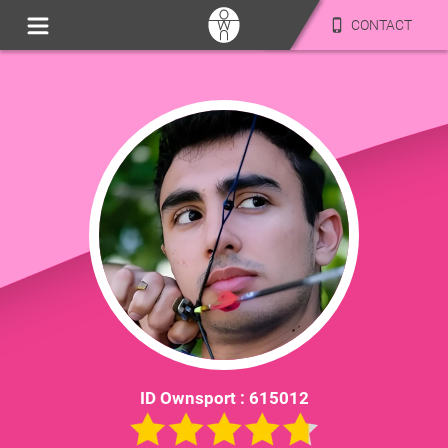
CONTACT
ID Ownsport :
615012