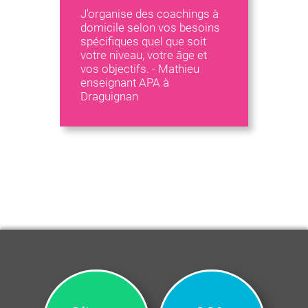
J'organise des coachings à
domicile selon vos besoins
spécifiques quel que soit
votre niveau, votre âge et
vos objectifs. - Mathieu
enseignant APA à
Draguignan