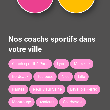
Nos coachs sportifs dans
votre ville
Coach sportif à Paris
Lyon
Marseille
Bordeaux
Toulouse
Nice
Lille
Nantes
Neuilly sur Seine
Levallois Perret
Montrouge
Asnières
Courbevoie