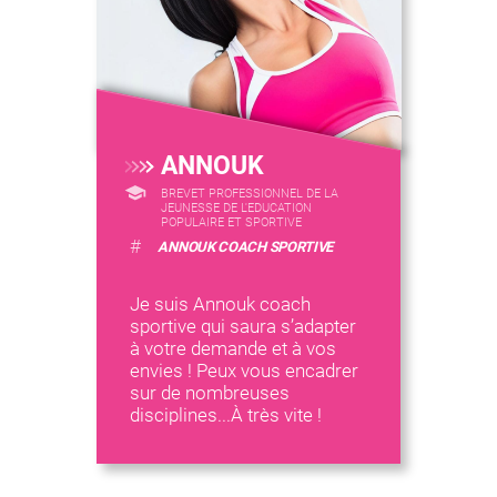
ANNOUK
BREVET PROFESSIONNEL DE LA
JEUNESSE DE L'EDUCATION
POPULAIRE ET SPORTIVE
#
ANNOUK COACH SPORTIVE
Je suis Annouk coach
sportive qui saura s’adapter
à votre demande et à vos
envies ! Peux vous encadrer
sur de nombreuses
disciplines...À très vite !