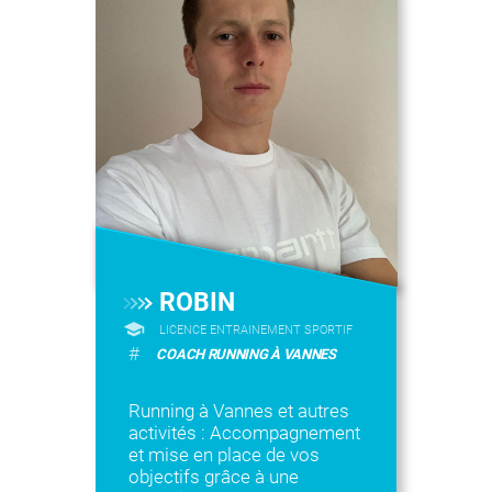
ROBIN
LICENCE ENTRAINEMENT SPORTIF
#
COACH RUNNING À VANNES
Running à Vannes et autres
activités : Accompagnement
et mise en place de vos
objectifs grâce à une