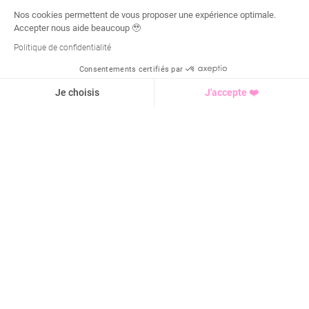
Nos cookies permettent de vous proposer une expérience optimale.
Accepter nous aide beaucoup 🥹
Politique de confidentialité
Consentements certifiés par
Demande d'infos
Je choisis
J'accepte ❤️
Axeptio consent
Plateforme de Gestion du Consentement : Personnalisez vo
Notre plateforme vous permet d'adapter et de gérer vos para