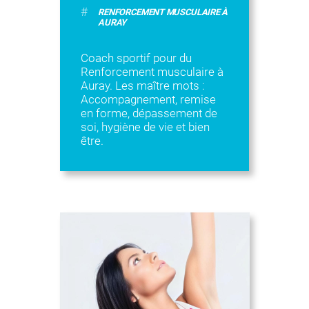
#
RENFORCEMENT MUSCULAIRE À
AURAY
Coach sportif pour du
Renforcement musculaire à
Auray. Les maître mots :
Accompagnement, remise
en forme, dépassement de
soi, hygiène de vie et bien
être.