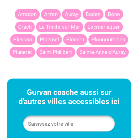
Arradon
Arzon
Auray
Baden
Bono
Crach
La Trinité-sur-Mer
Locmariaquer
Plescop
Ploemel
Ploeren
Plougoumelen
Pluneret
Saint-Philibert
Sainte-Anne-d'Auray
Gurvan
coache aussi sur
d'autres villes accessibles ici