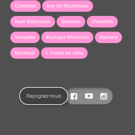
Colombes
Issy les Moulineaux
Rueil Malmaison
Suresnes
Charenton
Versailles
Boulogne Bilancourt
Nanterre
Montreuil
+ Toutes les villes
Rejoignez-nous
CONTACTEZ-NOUS