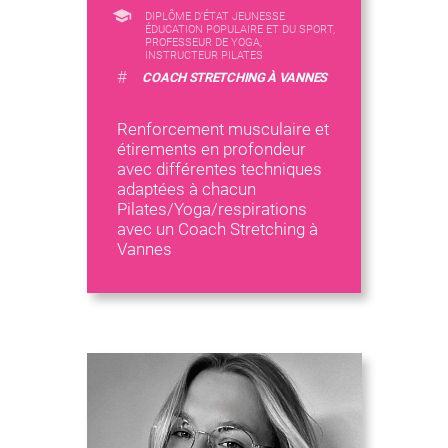
DIPLÔME D'ÉTAT JEUNESSE
ÉDUCATION POPULAIRE ET DU SPORT,
PROFESSEUR DE YOGA,
INSTRUCTEUR PILATES
#
COACH STRETCHING À VANNES
Renforcement musculaire et
étirements en profondeur
avec différentes techniques
adaptées à chacun
Pilates/Yoga/respirations
avec un Coach Stretching à
Vannes