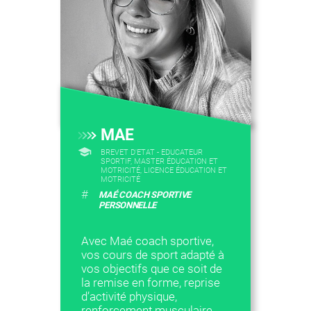
MAE
BREVET D'ETAT - EDUCATEUR
SPORTIF, MASTER ÉDUCATION ET
MOTRICITÉ, LICENCE ÉDUCATION ET
MOTRICITÉ
#
MAÉ COACH SPORTIVE
PERSONNELLE
Avec Maé coach sportive,
vos cours de sport adapté à
vos objectifs que ce soit de
la remise en forme, reprise
d’activité physique,
renforcement musculaire…