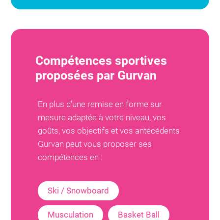
Compétences sportives
proposées par
Gurvan
En plus d'une remise en forme sur
mesure adaptée à votre niveau, vos
goûts, vos objectifs et vos antécédents
Gurvan
peut vous proposer ses
compétences en :
Ski / Snowboard
Musculation
Basket Ball