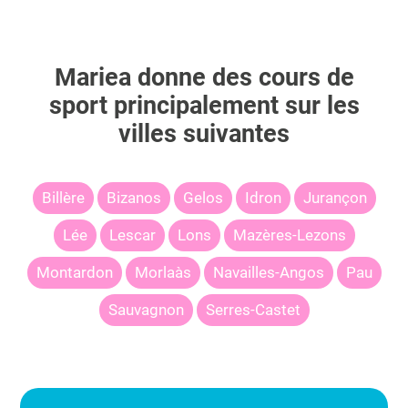
Mariea
donne des cours de
sport principalement sur les
villes suivantes
Billère
Bizanos
Gelos
Idron
Jurançon
Lée
Lescar
Lons
Mazères-Lezons
Montardon
Morlaàs
Navailles-Angos
Pau
Sauvagnon
Serres-Castet