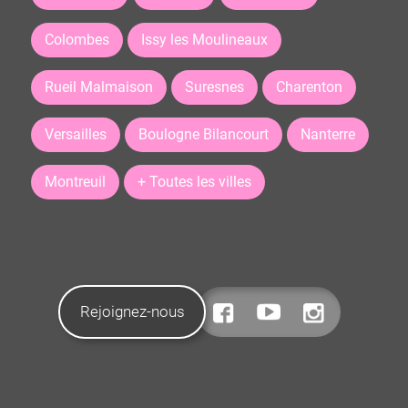
Colombes
Issy les Moulineaux
Rueil Malmaison
Suresnes
Charenton
Versailles
Boulogne Bilancourt
Nanterre
Montreuil
+ Toutes les villes
Rejoignez-nous