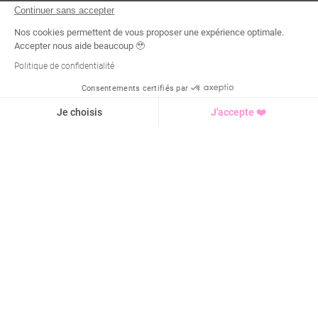
Continuer sans accepter
Nos cookies permettent de vous proposer une expérience optimale.
Accepter nous aide beaucoup 🥹
Politique de confidentialité
Consentements certifiés par
Demande d'infos
Je choisis
J'accepte ❤️
Axeptio consent
Plateforme de Gestion du Consentement : Personnalisez vo
Notre plateforme vous permet d'adapter et de gérer vos para
4,9 / 5 sur
1928
avis
Cours de sport