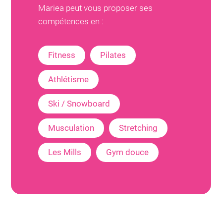
Mariea
peut vous proposer ses
compétences en :
Fitness
Pilates
Athlétisme
Ski / Snowboard
Musculation
Stretching
Les Mills
Gym douce