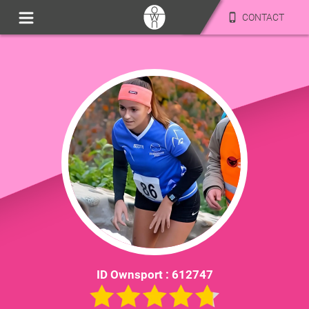
CONTACT
ID Ownsport :
612747