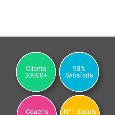
Clients
98%
30000+
Satisfaits
Coachs
N°1 depuis