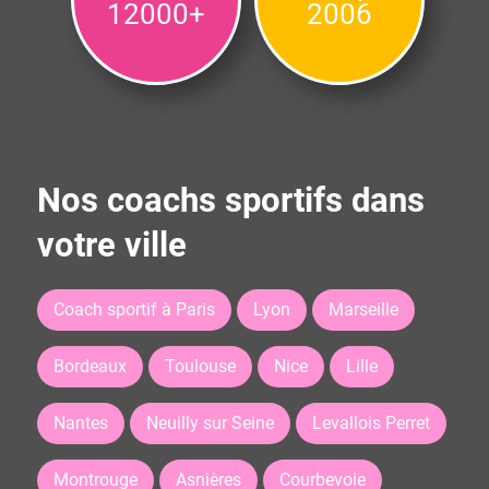
12000+
2006
Nos coachs sportifs dans
votre ville
Coach sportif à Paris
Lyon
Marseille
Bordeaux
Toulouse
Nice
Lille
Nantes
Neuilly sur Seine
Levallois Perret
Montrouge
Asnières
Courbevoie