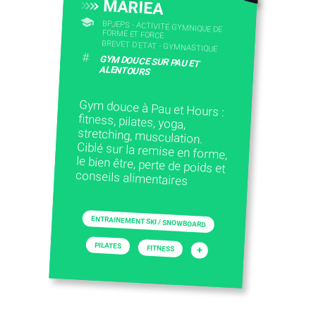
MARIEA
BPJEPS - ACTIVITÉ GYMNIQUE DE
FORME ET FORCE
BREVET D'ETAT - GYMNASTIQUE
#
GYM DOUCE SUR PAU ET
ALENTOURS
Gym douce à Pau et Hours :
fitness, pilates, yoga,
stretching, musculation.
Ciblé sur la remise en forme,
le bien être, perte de poids et
conseils alimentaires
ENTRAINEMENT SKI / SNOWBOARD
PILATES
FITNESS
+