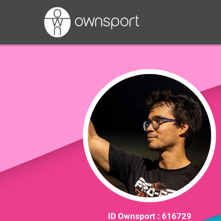
ID Ownsport :
616729