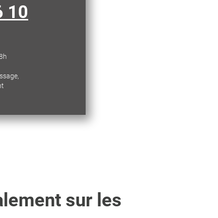
6 10
18h
essage,
nt
alement sur les