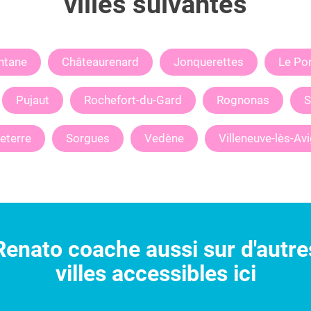
villes suivantes
ntane
Châteaurenard
Jonquerettes
Le Po
Pujaut
Rochefort-du-Gard
Rognonas
S
eterre
Sorgues
Vedène
Villeneuve-lès-Av
Renato
coache aussi sur d'autre
villes accessibles ici