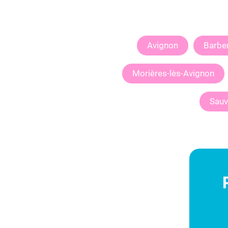
Avignon
Barbe
Morières-lès-Avignon
Sauv