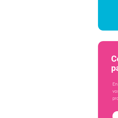
C
p
En
vo
pr