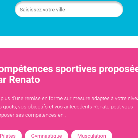
ompétences sportives proposé
ar
Renato
 plus d'une remise en forme sur mesure adaptée à votre nive
s goûts, vos objectifs et vos antécédents
Renato
peut vous
oposer ses compétences en :
Pilates
Gymnastique
Musculation