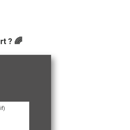
t ? 🌈