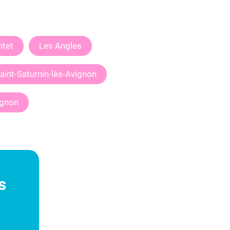
ntet
Les Angles
aint-Saturnin-lès-Avignon
ignon
s