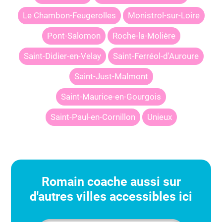
Le Chambon-Feugerolles
Monistrol-sur-Loire
Pont-Salomon
Roche-la-Molière
Saint-Didier-en-Velay
Saint-Ferréol-d'Auroure
Saint-Just-Malmont
Saint-Maurice-en-Gourgois
Saint-Paul-en-Cornillon
Unieux
Romain
coache aussi sur
d'autres villes accessibles ici