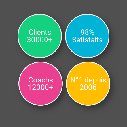
Clients
98%
30000+
Satisfaits
Coachs
N°1 depuis
12000+
2006