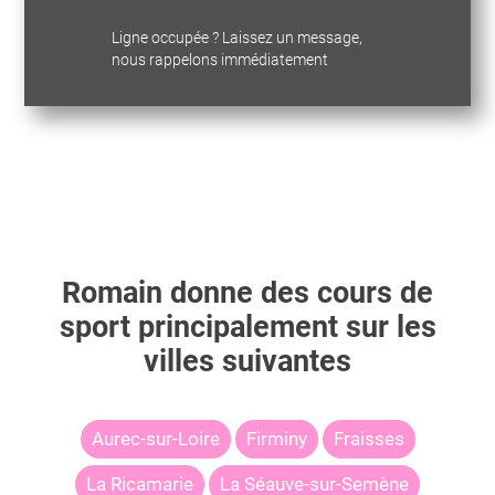
Ligne occupée ? Laissez un message,
nous rappelons immédiatement
Romain
donne des cours de
sport principalement sur les
villes suivantes
Aurec-sur-Loire
Firminy
Fraisses
La Ricamarie
La Séauve-sur-Semène