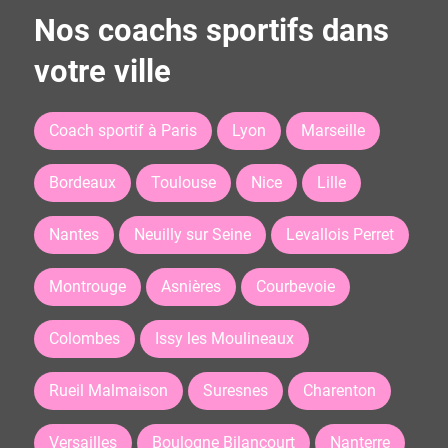
Nos coachs sportifs dans
votre ville
Coach sportif à Paris
Lyon
Marseille
Bordeaux
Toulouse
Nice
Lille
Nantes
Neuilly sur Seine
Levallois Perret
Montrouge
Asnières
Courbevoie
Colombes
Issy les Moulineaux
Rueil Malmaison
Suresnes
Charenton
Versailles
Boulogne Bilancourt
Nanterre