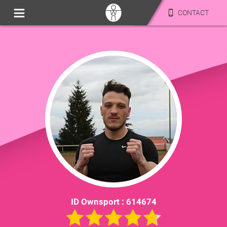
CONTACT
ID Ownsport :
614674