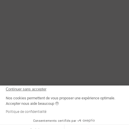
CONTACTEZ-NOUS
Continuer sans accepter
Nos cookies permettent de vous proposer une expérience optimale.
Accepter nous aide beaucoup 🥹
Politique de confidentialité
Consentements certifiés par
Demande d'infos