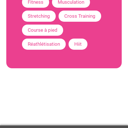
Fitness
Musculation
Stretching
Cross Training
Course à pied
Réathlétisation
Hiit