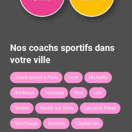
Nos coachs sportifs dans
votre ville
Coach sportif à Paris
Lyon
Marseille
Bordeaux
Toulouse
Nice
Lille
Nantes
Neuilly sur Seine
Levallois Perret
Montrouge
Asnières
Courbevoie