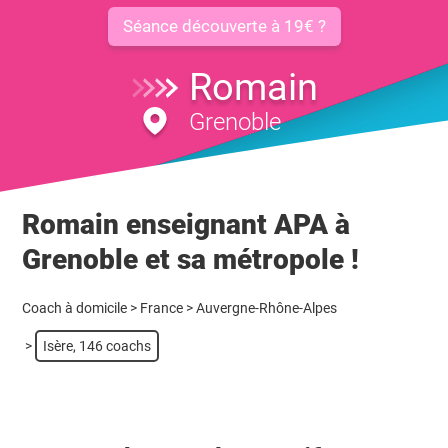
Séance découverte à 19€ ?
Romain
Grenoble
Romain enseignant APA à
Grenoble et sa métropole !
Coach à domicile
>
France
>
Auvergne-Rhône-Alpes
>
Isère, 146 coachs