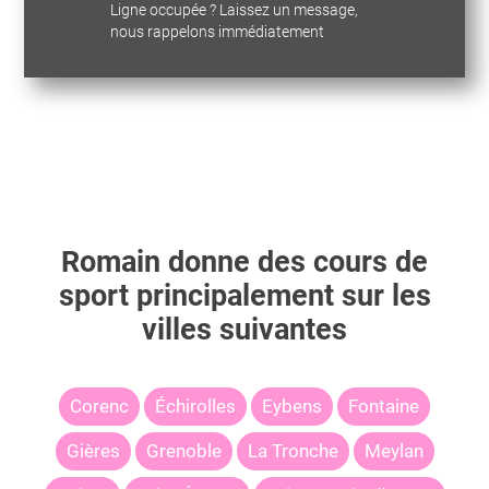
Ligne occupée ? Laissez un message,
nous rappelons immédiatement
Romain
donne des cours de
sport principalement sur les
villes suivantes
Corenc
Échirolles
Eybens
Fontaine
Gières
Grenoble
La Tronche
Meylan