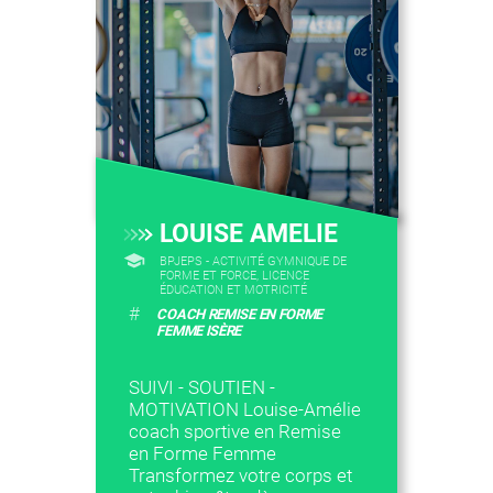
LOUISE AMELIE
BPJEPS - ACTIVITÉ GYMNIQUE DE
FORME ET FORCE, LICENCE
ÉDUCATION ET MOTRICITÉ
#
COACH REMISE EN FORME
FEMME ISÈRE
SUIVI - SOUTIEN -
MOTIVATION Louise-Amélie
coach sportive en Remise
en Forme Femme
Transformez votre corps et