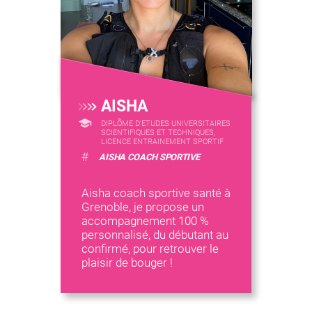
AISHA
DIPLÔME D'ETUDES UNIVERSITAIRES
SCIENTIFIQUES ET TECHNIQUES,
LICENCE ENTRAINEMENT SPORTIF
#
AISHA COACH SPORTIVE
Aisha coach sportive santé à
Grenoble, je propose un
accompagnement 100 %
personnalisé, du débutant au
confirmé, pour retrouver le
plaisir de bouger !