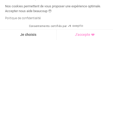
Nos cookies permettent de vous proposer une expérience optimale.
Accepter nous aide beaucoup 🥹
Politique de confidentialité
Consentements certifiés par
Demande d'infos
Je choisis
J'accepte ❤️
Axeptio consent
Plateforme de Gestion du Consentement : Personnalisez vo
Notre plateforme vous permet d'adapter et de gérer vos para