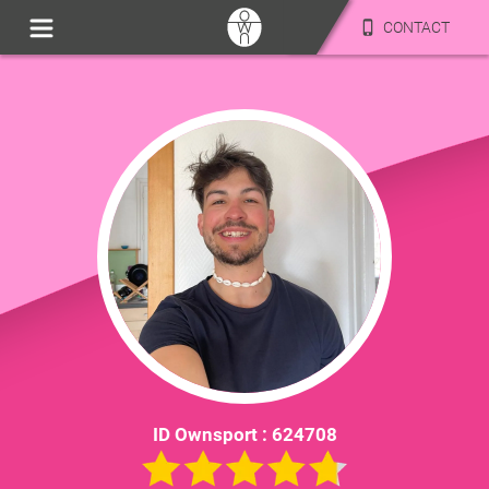
CONTACT
ID Ownsport :
624708