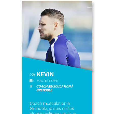
KEVIN
MASTER STAPS
#
COACH MUSCULATION À
GRENOBLE
Coach musculation à
Grenoble, je suis certes
pluridisciplinaire, mais je