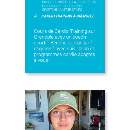
PROFESSIONNEL DE LA JEUNESSE DE
L'EDUCATION POPULAIRE ET
SPORTIVE, MASTER STAPS
#
CARDIO TRAINING À GRENOBLE
Cours de Cardio Training sur
Grenoble avec un coach
sportif. Bénéficiez d'un tarif
dégressif avec suivi, bilan et
programmes cardio adaptés
à vous !