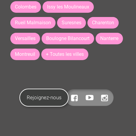
Colombes
Issy les Moulineaux
Rueil Malmaison
Suresnes
Charenton
Versailles
Boulogne Bilancourt
Nanterre
Montreuil
+ Toutes les villes
Rejoignez-nous
CONTACTEZ-NOUS