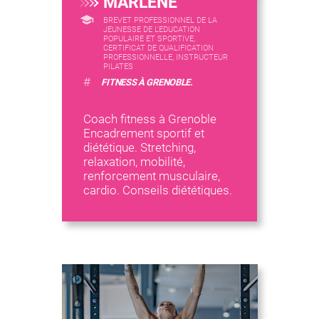
MARLENE
BREVET PROFESSIONNEL DE LA
JEUNESSE DE L'EDUCATION
POPULAIRE ET SPORTIVE,
CERTIFICAT DE QUALIFICATION
PROFESSIONNELLE, INSTRUCTEUR
PILATES
#
FITNESS À GRENOBLE.
Coach fitness à Grenoble
Encadrement sportif et
diététique. Stretching,
relaxation, mobilité,
renforcement musculaire,
cardio. Conseils diététiques.