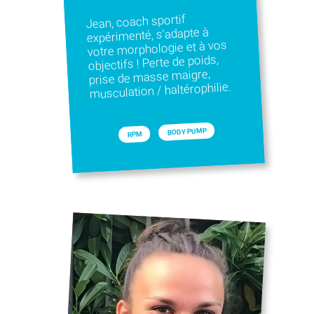
Jean, coach sportif
expérimenté, s'adapte à
votre morphologie et à vos
objectifs ! Perte de poids,
prise de masse maigre,
musculation / haltérophilie.
BODY PUMP
RPM