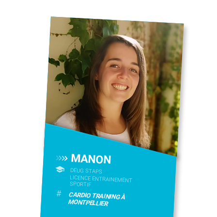
MANON
DEUG STAPS
LICENCE ENTRAINEMENT
SPORTIF
#
CARDIO TRAINING À
MONTPELLIER