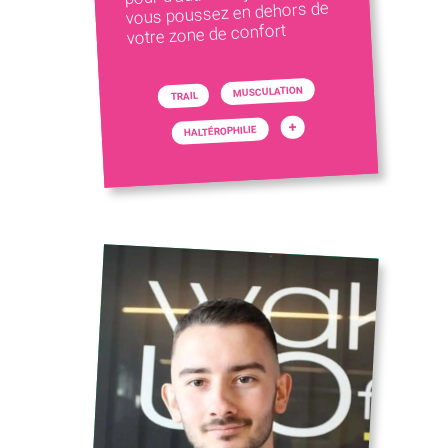
vous poussez en dehors de
votre zone de confort
MUSCULATION
TRAIL
+
HALTÉROPHILIE