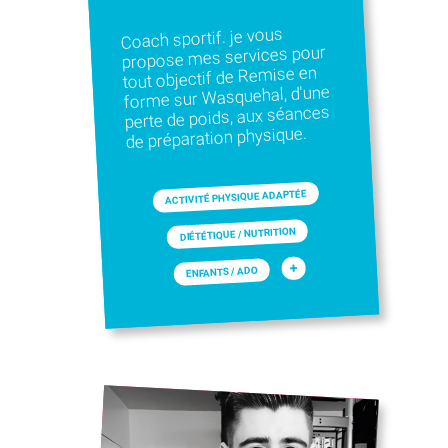
Coach sportif. je vous
propose mes services pour
tout objectif de Remise en
forme sur Wasquehal, d'une
perte de poids, aux séances
de préparation physique.
ACTIVITÉ PHYSIQUE ADAPTÉE
DIÉTÉTIQUE / NUTRITION
+
ENFANTS / ADO