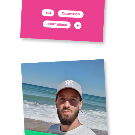
TRX
TAEKWONDO
SPORT SENIOR
+