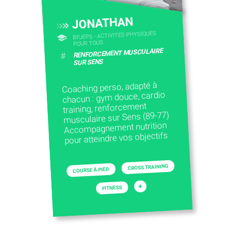
JONATHAN
BPJEPS - ACTIVITÉS PHYSIQUES
POUR TOUS
RENFORCEMENT MUSCULAIRE
#
SUR SENS
Coaching perso, adapté à
chacun : gym douce, cardio
training, renforcement
musculaire sur Sens (89-77)
Accompagnement nutrition
pour atteindre vos objectifs
CROSS TRAINING
COURSE À PIED
+
FITNESS