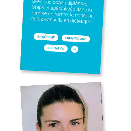
et les conseils en diététique.
ATHLÉTISME
ENFANTS / ADO
EQUITATION
+