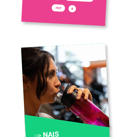
+
HIIT
NAIS