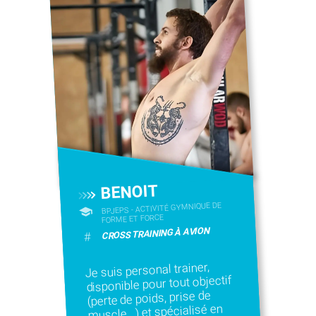
BENOIT
BPJEPS - ACTIVITÉ GYMNIQUE DE
FORME ET FORCE
CROSS TRAINING À AVION
#
Je suis personal trainer,
disponible pour tout objectif
(perte de poids, prise de
muscle...) et spécialisé en