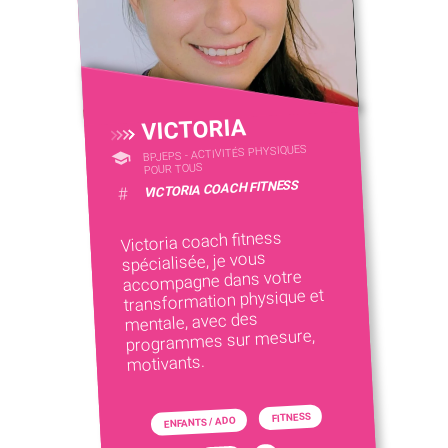
VICTORIA
BPJEPS - ACTIVITÉS PHYSIQUES
POUR TOUS
VICTORIA COACH FITNESS
#
Victoria coach fitness
spécialisée, je vous
accompagne dans votre
transformation physique et
mentale, avec des
programmes sur mesure,
motivants.
FITNESS
ENFANTS / ADO