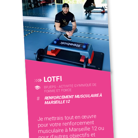
LOTFI
BPJEPS - ACTIVITÉ GYMNIQUE DE
FORME ET FORCE
RENFORCEMENT MUSCULAIRE À
#
MARSEILLE 12
Je mettrais tout en œuvre
pour votre renforcement
musculaire à Marseille 12 ou
pour d'autres objectifs et