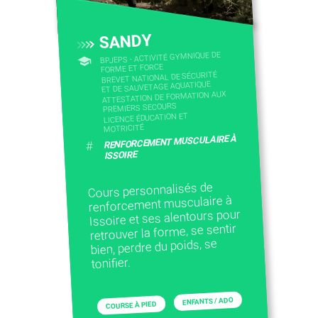
CONTACTEZ-NOUS
SANDY
BPJEPS - ACTIVITÉ GYMNIQUE DE
FORME ET FORCE
BREVET NATIONAL DE SÉCURITÉ
ET DE SAUVETAGE AQUATIQUE
ATTESTATION DE FORMATION AUX
PREMIERS SECOURS
LICENCE ÉDUCATION ET
MOTRICITÉ
RENFORCEMENT MUSCULAIRE À
#
ISSOIRE
Cours personnalisés de
renforcement musculaire à
Issoire et ses alentours pour
retrouver la forme, se sentir
bien, perdre du poids, se
tonifier.
ENFANTS / ADO
COURSE À PIED