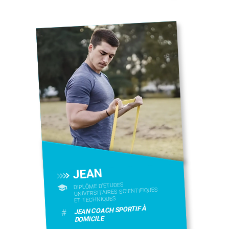
JEAN
DIPLÔME D'ETUDES
UNIVERSITAIRES SCIENTIFIQUES
ET TECHNIQUES
JEAN COACH SPORTIF À
#
DOMICILE