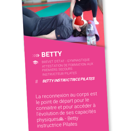
BETTY
BREVET D'ETAT - GYMNASTIQUE
ATTESTATION DE FORMATION AUX
PREMIERS SECOURS
INSTRUCTEUR PILATES
BETTY INSTRUCTRICE PILATES
#
La reconnexion au corps est
le point de départ pour le
connaitre et pour accéder à
l'évolution de ses capacités
physiques🙏 - Betty
instructrice Pilates