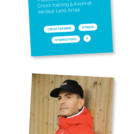
Cross training à Avion et
secteur Lens Arras
FITNESS
CROSS TRAINING
+
GYMNASTIQUE