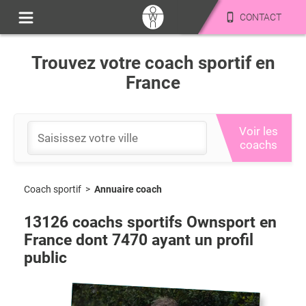
CONTACT
Trouvez votre coach sportif en
France
Voir les
coachs
Coach sportif
>
Annuaire coach
13126
coachs sportifs Ownsport en
France dont
7470
ayant un profil
public