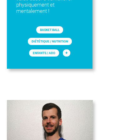
physiquement et
mentalement !
BASKET BALL
DIÉTÉTIQUE / NUTRITION
+
ENFANTS / ADO