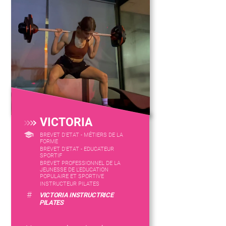
VICTORIA
BREVET D'ETAT - MÉTIERS DE LA
FORME
BREVET D'ETAT - EDUCATEUR
SPORTIF
BREVET PROFESSIONNEL DE LA
JEUNESSE DE L'EDUCATION
POPULAIRE ET SPORTIVE
INSTRUCTEUR PILATES
#
VICTORIA INSTRUCTRICE
PILATES