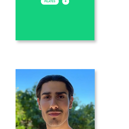
+
PILATES