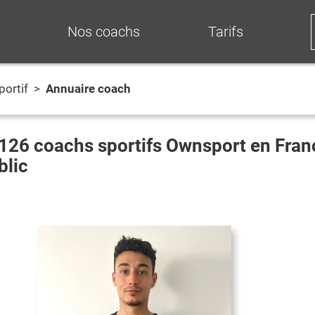
Nos coachs
Tarifs
portif
>
Annuaire coach
126
coachs sportifs Ownsport en Fra
blic