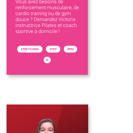
Vous avez besoins de
renforcement musculaire, de
cardio training ou de gym
douce ? Demandez Victoria
instructrice Pilates et coach
sportive à domicile !
STRETCHING
STEP
RPM
+