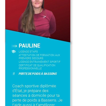
PAULINE
LICENCE STAPS
ATTESTATION DE FORMATION AUX
PREMIERS SECOURS
LICENCE ENTRAINEMENT SPORTIF
CERTIFICAT DE QUALIFICATION
PROFESSIONNELLE
#
PERTE DE POIDS À BASSENS
Coach sportive diplômée
d'État, je prépare des
séances à domicile pour ta
perte de poids à Bassens. Je
t'aide aussi à t'améliorer