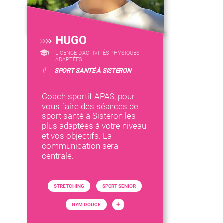
HUGO
LICENCE D’ACTIVITÉS PHYSIQUES
ADAPTÉES
#
SPORT SANTÉ À SISTERON
Coach sportif APAS, pour
vous faire des séances de
sport santé à Sisteron les
plus adaptées à votre niveau
et vos objectifs. La
communication sera
centrale.
STRETCHING
SPORT SENIOR
+
GYM DOUCE