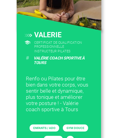
VALERIE
CERTIFICAT DE QUALIFICATION
PROFESSIONNELLE
INSTRUCTEUR PILATES
#
VALÉRIE COACH SPORTIVE À
TOURS
Renfo ou Pilates pour être
bien dans votre corps, vous
sentir belle et dynamique,
plus tonique et améliorer
votre posture ! - Valérie
coach sportive à Tours
ENFANTS / ADO
GYM DOUCE