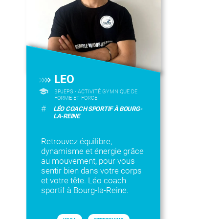
LEO
BPJEPS - ACTIVITÉ GYMNIQUE DE
FORME ET FORCE
#
LÉO COACH SPORTIF À BOURG-
LA-REINE
Retrouvez équilibre,
dynamisme et énergie grâce
au mouvement, pour vous
sentir bien dans votre corps
et votre tête. Léo coach
sportif à Bourg-la-Reine.