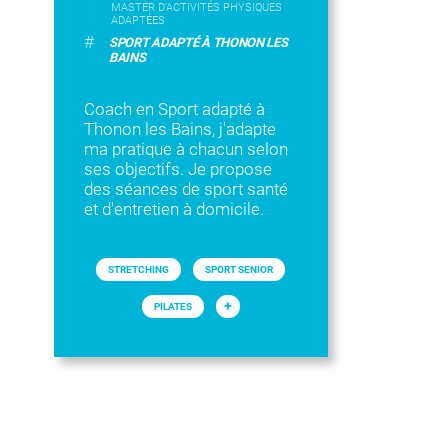
MASTER D'ACTIVITÉS PHYSIQUES
ADAPTÉES
#
SPORT ADAPTÉ À THONON LES
BAINS
Coach en Sport adapté à
Thonon les Bains, j'adapte
ma pratique à chacun selon
ses objectifs. Je propose
des séances de sport santé
et d'entretien à domicile.
STRETCHING
SPORT SENIOR
+
PILATES