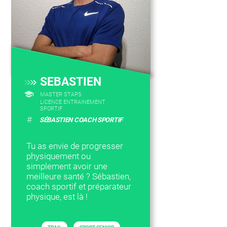
SEBASTIEN
MASTER STAPS
LICENCE ENTRAINEMENT
SPORTIF
#
SÉBASTIEN COACH SPORTIF
Tu as envie de progresser
physiquement ou
simplement avoir une
meilleure santé ? Sébastien,
coach sportif et préparateur
physique, est là !