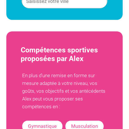
Compétences sportives
proposées par
Alex
En plus d'une remise en forme sur
mesure adaptée à votre niveau, vos
goûts, vos objectifs et vos antécédents
Alex
peut vous proposer ses
compétences en :
Gymnastique
Musculation