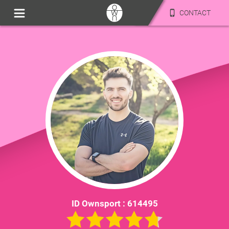
CONTACT
ID Ownsport :
614495