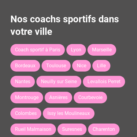
Nos coachs sportifs dans
votre ville
Coach sportif à Paris
Lyon
Marseille
Bordeaux
Toulouse
Nice
Lille
Nantes
Neuilly sur Seine
Levallois Perret
Montrouge
Asnières
Courbevoie
Colombes
Issy les Moulineaux
Rueil Malmaison
Suresnes
Charenton