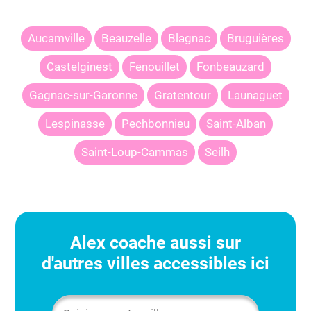
Aucamville
Beauzelle
Blagnac
Bruguières
Castelginest
Fenouillet
Fonbeauzard
Gagnac-sur-Garonne
Gratentour
Launaguet
Lespinasse
Pechbonnieu
Saint-Alban
Saint-Loup-Cammas
Seilh
Alex
coache aussi sur
d'autres villes accessibles ici