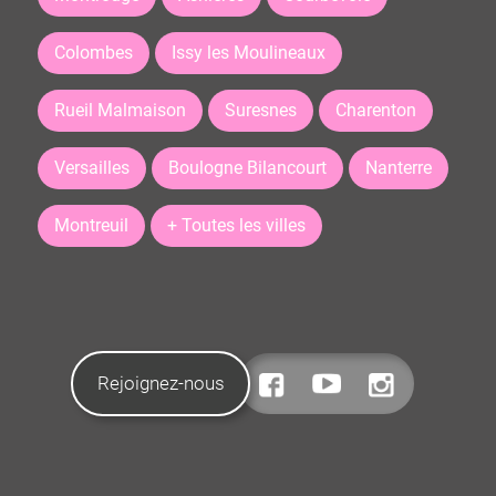
Colombes
Issy les Moulineaux
Rueil Malmaison
Suresnes
Charenton
Versailles
Boulogne Bilancourt
Nanterre
Montreuil
+ Toutes les villes
Rejoignez-nous