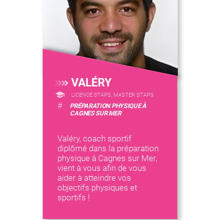
VALÉRY
LICENCE STAPS, MASTER STAPS
#
PRÉPARATION PHYSIQUE À
CAGNES SUR MER
Valéry, coach sportif
diplômé dans la préparation
physique à Cagnes sur Mer,
vient à vous afin de vous
aider à atteindre vos
objectifs physiques et
sportifs !