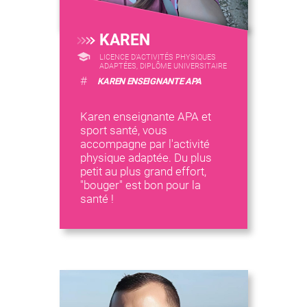
KAREN
LICENCE D’ACTIVITÉS PHYSIQUES
ADAPTÉES, DIPLÔME UNIVERSITAIRE
#
KAREN ENSEIGNANTE APA
Karen enseignante APA et
sport santé, vous
accompagne par l'activité
physique adaptée. Du plus
petit au plus grand effort,
"bouger" est bon pour la
santé !