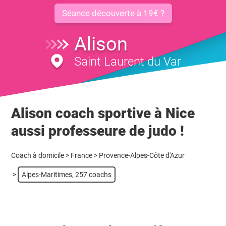
Séance découverte à 19€ ?
Alison
Saint Laurent du Var
Alison coach sportive à Nice
aussi professeure de judo !
Coach à domicile
>
France
>
Provence-Alpes-Côte d'Azur
>
Alpes-Maritimes, 257 coachs