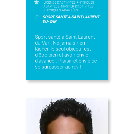
LICENCE D’ACTIVITÉS PHYSIQUES
ADAPTÉES, MASTER D'ACTIVITÉS
PHYSIQUES ADAPTÉES
#
SPORT SANTÉ À SAINT-LAURENT-
DU-VAR
Sport santé à Saint-Laurent-
du-Var : Ne jamais rien
lâcher, le seul objectif est
d'être bien et avoir envie
d'avancer. Plaisir et envie de
se surpasser au rdv !