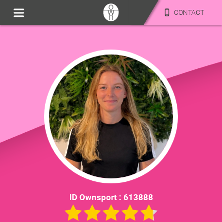
CONTACT
ID Ownsport :
613888