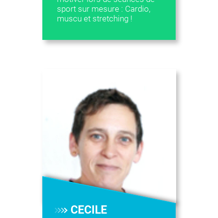
sport sur mesure : Cardio,
muscu et stretching !
CECILE