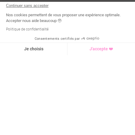
Continuer sans accepter
Nos cookies permettent de vous proposer une expérience optimale.
Accepter nous aide beaucoup 🥹
Politique de confidentialité
Consentements certifiés par
Demande d'infos
Je choisis
J'accepte ❤️
Axeptio consent
Plateforme de Gestion du Consentement : Personnalisez vo
Notre plateforme vous permet d'adapter et de gérer vos para