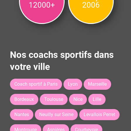
12000+
2006
Nos coachs sportifs dans
votre ville
Coach sportif à Paris
Lyon
Marseille
Bordeaux
Toulouse
Nice
Lille
Nantes
Neuilly sur Seine
Levallois Perret
Montrouge
Asnières
Courbevoie