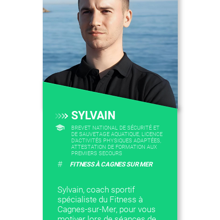
SYLVAIN
BREVET NATIONAL DE SÉCURITÉ ET
DE SAUVETAGE AQUATIQUE, LICENCE
D’ACTIVITÉS PHYSIQUES ADAPTÉES,
ATTESTATION DE FORMATION AUX
PREMIERS SECOURS
#
FITNESS À CAGNES SUR MER
Sylvain, coach sportif
spécialiste du Fitness à
Cagnes-sur-Mer, pour vous
motiver lors de séances de