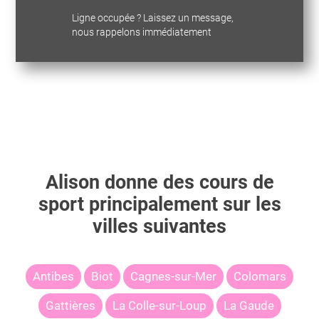
Ligne occupée ? Laissez un message,
nous rappelons immédiatement
Alison
donne des cours de
sport principalement sur les
villes suivantes
Antibes
Biot
Cagnes-sur-Mer
Colomars
Gattières
La Colle-sur-Loup
La Gaude