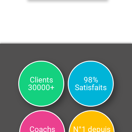
Clients
98%
30000+
Satisfaits
Coachs
N°1 depuis