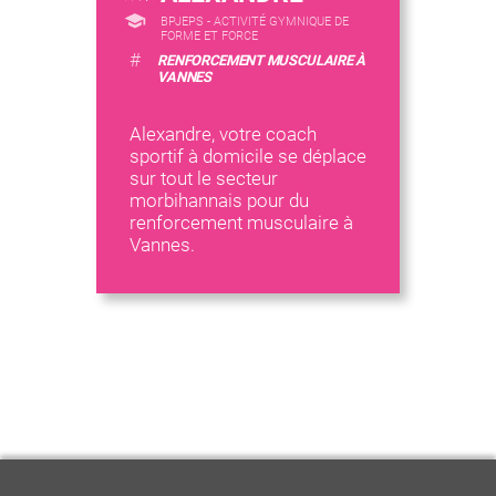
BPJEPS - ACTIVITÉ GYMNIQUE DE
FORME ET FORCE
#
RENFORCEMENT MUSCULAIRE À
VANNES
Alexandre, votre coach
sportif à domicile se déplace
sur tout le secteur
morbihannais pour du
renforcement musculaire à
Vannes.