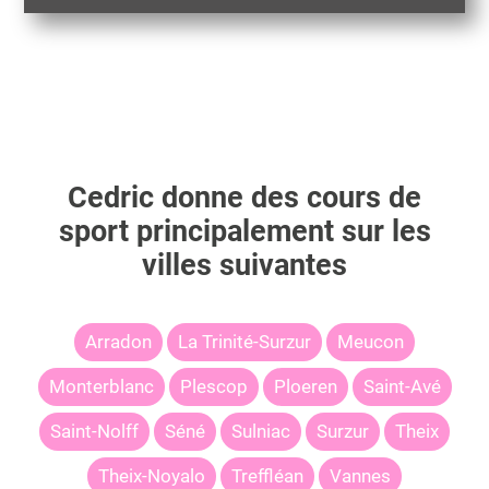
Cedric
donne des cours de
sport principalement sur les
villes suivantes
Arradon
La Trinité-Surzur
Meucon
Monterblanc
Plescop
Ploeren
Saint-Avé
Saint-Nolff
Séné
Sulniac
Surzur
Theix
Theix-Noyalo
Treffléan
Vannes