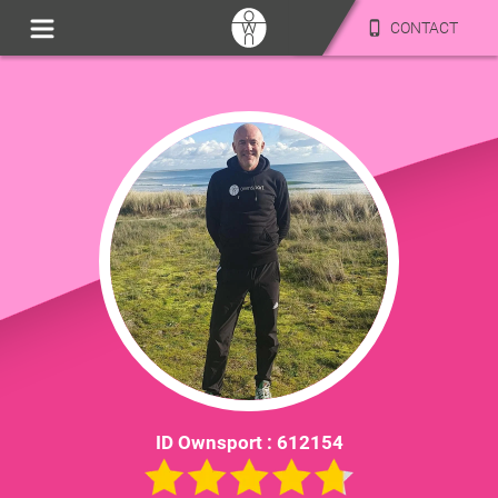
CONTACT
ID Ownsport :
612154