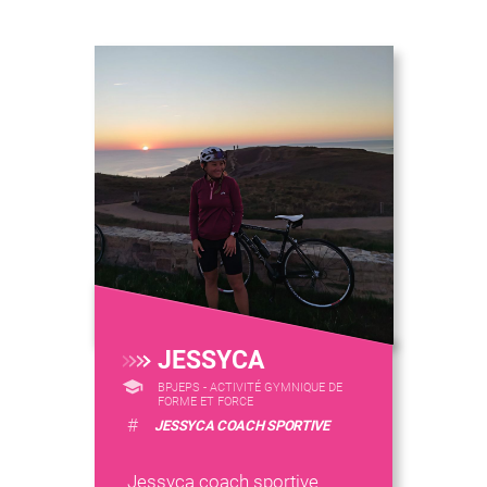
JESSYCA
BPJEPS - ACTIVITÉ GYMNIQUE DE
FORME ET FORCE
#
JESSYCA COACH SPORTIVE
Jessyca coach sportive