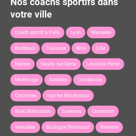
Nos coachs sportifs dans
votre ville
Coach sportif à Paris
Lyon
Marseille
Bordeaux
Toulouse
Nice
Lille
Nantes
Neuilly sur Seine
Levallois Perret
Montrouge
Asnières
Courbevoie
Colombes
Issy les Moulineaux
Rueil Malmaison
Suresnes
Charenton
Versailles
Boulogne Bilancourt
Nanterre