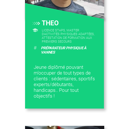
THEO
LICENCE STAPS, MASTER
D'ACTIVITÉS PHYSIQUES ADAPTÉES,
ATTESTATION DE FORMATION AUX
PREMIERS SECOURS
#
PRÉPARATEUR PHYSIQUE À
VANNES
Jeune diplômé pouvant
m'occuper de tout types de
clients : sédentaires, sportifs
experts/débutants,
handicaps.. Pour tout
objectifs !