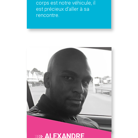
corps est notre véhicule, il
est précieux d'aller à sa
rencontre.
ALEXANDRE