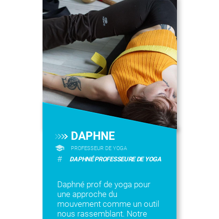
DAPHNE
PROFESSEUR DE YOGA
#
DAPHNÉ PROFESSEURE DE YOGA
Daphné prof de yoga pour
une approche du
mouvement comme un outil
nous rassemblant. Notre