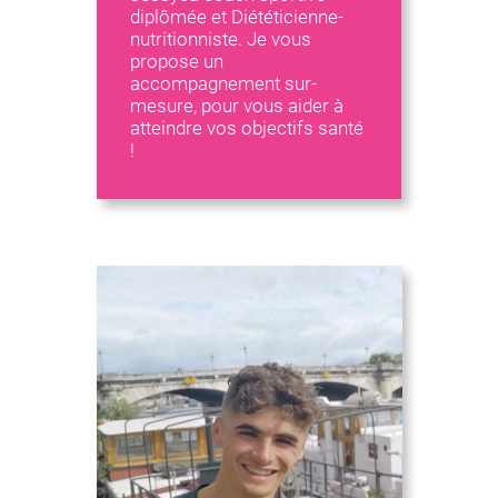
diplômée et Diététicienne-
nutritionniste. Je vous
propose un
accompagnement sur-
mesure, pour vous aider à
atteindre vos objectifs santé
!