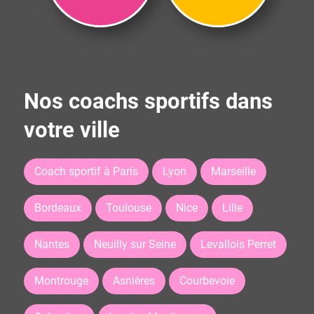
Nos coachs sportifs dans
votre ville
Coach sportif à Paris
Lyon
Marseille
Bordeaux
Toulouse
Nice
Lille
Nantes
Neuilly sur Seine
Levallois Perret
Montrouge
Asnières
Courbevoie