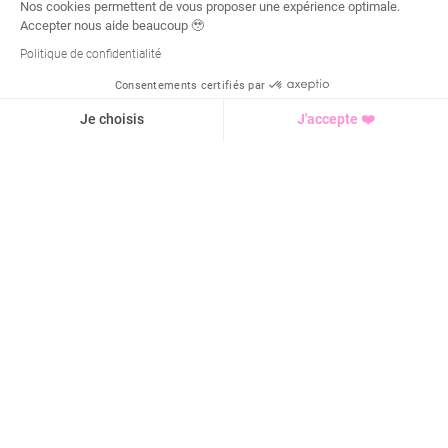
Nos cookies permettent de vous proposer une expérience optimale.
Accepter nous aide beaucoup 🥹
Politique de confidentialité
Consentements certifiés par
Demande d'infos
Je choisis
J'accepte ❤️
Axeptio consent
Plateforme de Gestion du Consentement : Personnalisez vo
Notre plateforme vous permet d'adapter et de gérer vos para