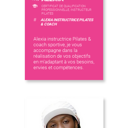
CERTIFICAT DE QUALIFICATION
PROFESSIONNELLE, INSTRUCTEUR
PILATES
#
ALEXIA INSTRUCTRICE PILATES
& COACH
Alexia instructrice Pilates &
coach sportive, je vous
accompagne dans la
réalisation de vos objectifs
en m'adaptant à vos besoins,
envies et compétences.