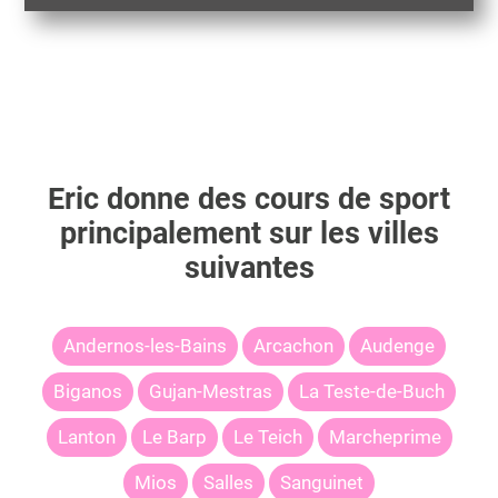
Eric
donne des cours de sport
principalement sur les villes
suivantes
Andernos-les-Bains
Arcachon
Audenge
Biganos
Gujan-Mestras
La Teste-de-Buch
Lanton
Le Barp
Le Teich
Marcheprime
Mios
Salles
Sanguinet