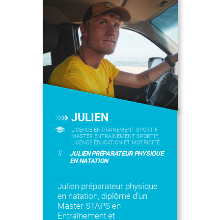
JULIEN
LICENCE ENTRAINEMENT SPORTIF,
MASTER ENTRAINEMENT SPORTIF,
LICENCE ÉDUCATION ET MOTRICITÉ
#
JULIEN PRÉPARATEUR PHYSIQUE
EN NATATION
Julien préparateur physique
en natation, diplômé d’un
Master STAPS en
Entraînement et