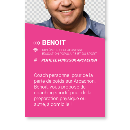
BENOIT
DIPLÔME D'ÉTAT JEUNESSE
ÉDUCATION POPULAIRE ET DU SPORT
#
PERTE DE POIDS SUR ARCACHON
Coach personnel pour de la
perte de poids sur Arcachon,
Benoit, vous propose du
coaching sportif pour de la
préparation physique ou
autre, à domicile !