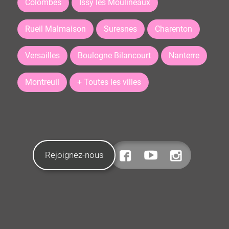
Colombes
Issy les Moulineaux
Rueil Malmaison
Suresnes
Charenton
Versailles
Boulogne Bilancourt
Nanterre
Montreuil
+ Toutes les villes
Rejoignez-nous
CONTACTEZ-NOUS