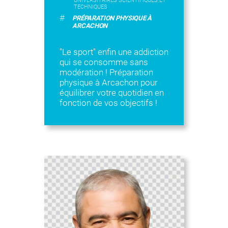
UNIVERSITAIRES SCIENTIFIQUES ET
TECHNIQUES
#
PRÉPARATION PHYSIQUE À
ARCACHON
"Le sport" enfin une addiction
qui se consomme sans
modération ! Préparation
physique à Arcachon pour
équilibrer votre quotidien en
fonction de vos objectifs !