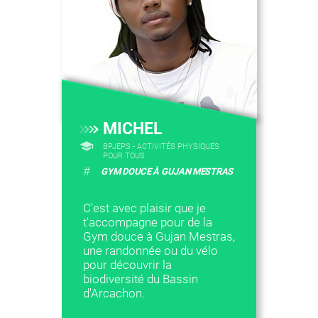
MICHEL
BPJEPS - ACTIVITÉS PHYSIQUES
POUR TOUS
#
GYM DOUCE À GUJAN MESTRAS
C'est avec plaisir que je
t'accompagne pour de la
Gym douce à Gujan Mestras,
une randonnée ou du vélo
pour découvrir la
biodiversité du Bassin
d'Arcachon.