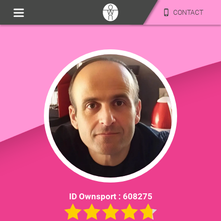
CONTACT
ID Ownsport :
608275