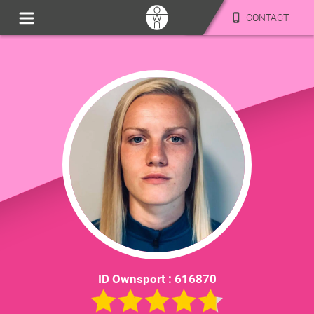
CONTACT
ID Ownsport :
616870