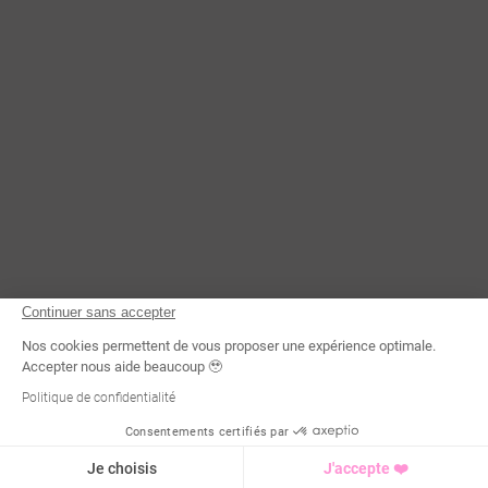
CONTACTEZ-NOUS
Continuer sans accepter
Nos cookies permettent de vous proposer une expérience optimale.
Accepter nous aide beaucoup 🥹
Politique de confidentialité
Consentements certifiés par
Demande d'infos
Je choisis
J'accepte ❤️