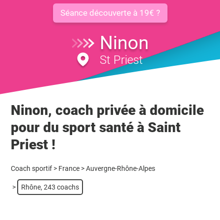
Séance découverte à 19€ ?
Ninon
St Priest
Ninon, coach privée à domicile
pour du sport santé à Saint
Priest !
Coach sportif
>
France
>
Auvergne-Rhône-Alpes
>
Rhône, 243 coachs