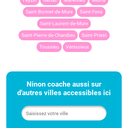
Feyzin
Genas
Marennes
Mions
Saint-Bonnet-de-Mure
Saint-Fons
Saint-Laurent-de-Mure
Saint-Pierre-de-Chandieu
Saint-Priest
Toussieu
Vénissieux
Ninon
coache aussi sur
d'autres villes accessibles ici