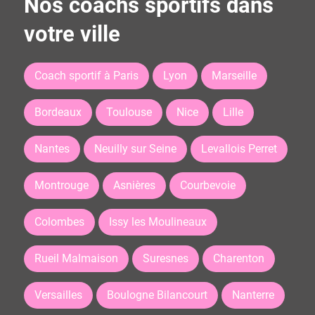
Nos coachs sportifs dans
votre ville
Coach sportif à Paris
Lyon
Marseille
Bordeaux
Toulouse
Nice
Lille
Nantes
Neuilly sur Seine
Levallois Perret
Montrouge
Asnières
Courbevoie
Colombes
Issy les Moulineaux
Rueil Malmaison
Suresnes
Charenton
Versailles
Boulogne Bilancourt
Nanterre