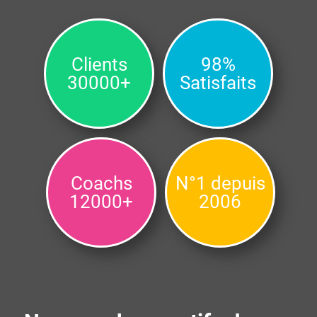
Clients
98%
30000+
Satisfaits
Coachs
N°1 depuis
12000+
2006