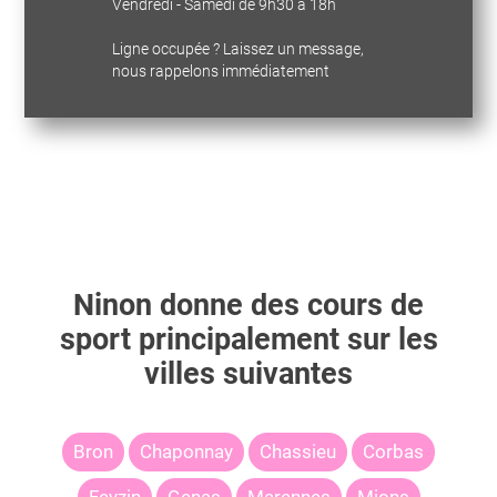
Vendredi - Samedi de 9h30 à 18h
Ligne occupée ? Laissez un message,
nous rappelons immédiatement
Ninon
donne des cours de
sport principalement sur les
villes suivantes
Bron
Chaponnay
Chassieu
Corbas