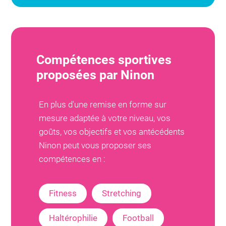
Compétences sportives
proposées par
Ninon
En plus d'une remise en forme sur
mesure adaptée à votre niveau, vos
goûts, vos objectifs et vos antécédents
Ninon
peut vous proposer ses
compétences en :
Fitness
Stretching
Haltérophilie
Football