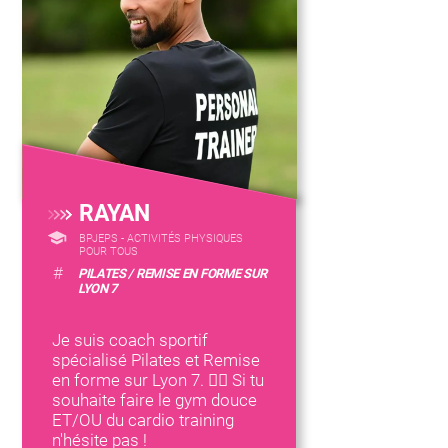
RAYAN
BPJEPS - ACTIVITÉS PHYSIQUES
POUR TOUS
#
PILATES / REMISE EN FORME SUR
LYON 7
Je suis coach sportif
spécialisé Pilates et Remise
en forme sur Lyon 7. 🧘‍♂️ Si tu
souhaite faire le gym douce
ET/OU du cardio training
n'hésite pas !