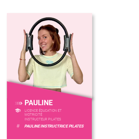
PAULINE
LICENCE ÉDUCATION ET
MOTRICITÉ
INSTRUCTEUR PILATES
#
PAULINE INSTRUCTRICE PILATES