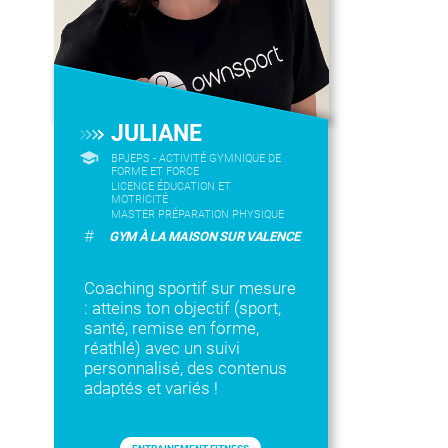
JULIANE
BPJEPS - ACTIVITÉ GYMNIQUE DE
FORME ET FORCE
LICENCE ÉDUCATION ET
MOTRICITÉ
MASTER PRÉPARATION PHYSIQUE
#
GYM À LA MAISON SUR VALENCE
Coaching sportif sur mesure
: atteins ton objectif (sport,
santé, remise en forme,
réathlé) avec un suivi
personnalisé, des contenus
adaptés et variés !