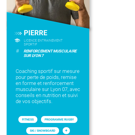
PIERRE
LICENCE ENTRAINEMENT
SPORTIF
#
RENFORCEMENT MUSCULAIRE
SUR LYON 7
Coaching sportif sur mesure
pour perte de poids, remise
en forme et renforcement
musculaire sur Lyon 07, avec
conseils en nutrition et suivi
de vos objectifs.
FITNESS
PROGRAMME RUGBY
+
SKI / SNOWBOARD