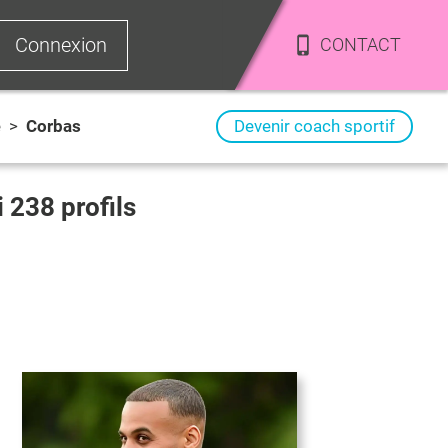
Connexion
CONTACT
e
>
Corbas
Devenir coach sportif
i
238
profils