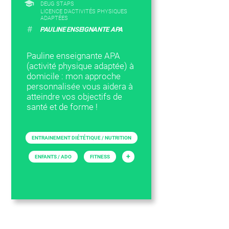
DEUG STAPS
LICENCE D’ACTIVITÉS PHYSIQUES
ADAPTÉES
#
PAULINE ENSEIGNANTE APA
Pauline enseignante APA
(activité physique adaptée) à
domicile : mon approche
personnalisée vous aidera à
atteindre vos objectifs de
santé et de forme !
ENTRAINEMENT DIÉTÉTIQUE / NUTRITION
+
ENFANTS / ADO
FITNESS