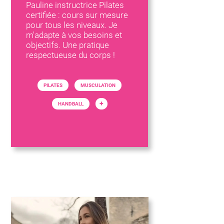
Pauline instructrice Pilates
certifiée : cours sur mesure
pour tous les niveaux. Je
m'adapte à vos besoins et
objectifs. Une pratique
respectueuse du corps !
PILATES
MUSCULATION
+
HANDBALL