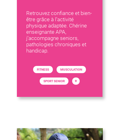
Retrouvez confiance et bien-
être grâce à l’activité
physique adaptée. Chérine
enseignante APA,
j’accompagne seniors,
pathologies chroniques et
handicap.
FITNESS
MUSCULATION
+
SPORT SENIOR