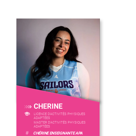
CHERINE
LICENCE D’ACTIVITÉS PHYSIQUES
ADAPTÉES
MASTER D'ACTIVITÉS PHYSIQUES
ADAPTÉES
#
CHÉRINE ENSEIGNANTE APA