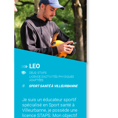
LEO
DEUG STAPS
LICENCE D’ACTIVITÉS PHYSIQUES
ADAPTÉES
#
SPORT SANTÉ À VILLEURBANNE
Je suis un éducateur sportif
spécialisé en Sport santé à
Villeurbanne, je possède une
licence STAPS. Mon objectif