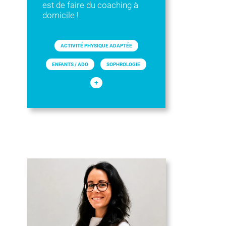
est de faire du coaching à
domicile !
ACTIVITÉ PHYSIQUE ADAPTÉE
ENFANTS / ADO
SOPHROLOGIE
+