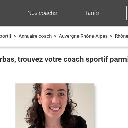
Nos coachs
Tarifs
portif
>
Annuaire coach
>
Auvergne-Rhône-Alpes
>
Rhôn
rbas
, trouvez votre coach sportif parm