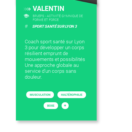
VALENTIN
BPJEPS - ACTIVITÉ GYMNIQUE DE
FORME ET FORCE
#
SPORT SANTÉ SUR LYON 3
Coach sport santé sur Lyon
3 pour développer un corps
résilient emprunt de
mouvements et possibilités
Une approche globale au
service d’un corps sans
douleur.
MUSCULATION
HALTÉROPHILIE
+
BOXE