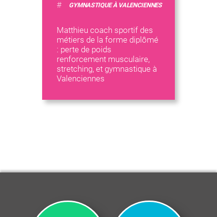
#
GYMNASTIQUE À VALENCIENNES
Matthieu coach sportif des
métiers de la forme diplômé
: perte de poids
renforcement musculaire,
stretching, et gymnastique à
Valenciennes