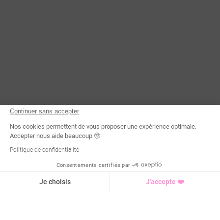
Continuer sans accepter
Nos cookies permettent de vous proposer une expérience optimale.
Accepter nous aide beaucoup 🥹
Politique de confidentialité
Consentements certifiés par
Demande d'infos
Je choisis
J'accepte ❤️
Axeptio consent
Plateforme de Gestion du Consentement : Personnalisez vo
Notre plateforme vous permet d'adapter et de gérer vos para