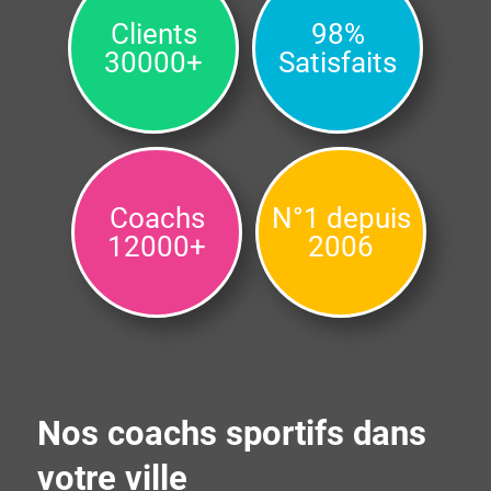
Clients
98%
30000+
Satisfaits
Coachs
N°1 depuis
12000+
2006
Nos coachs sportifs dans
votre ville