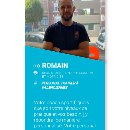
ROMAIN
DEUG STAPS, LICENCE ÉDUCATION
ET MOTRICITÉ
#
PERSONAL TRAINER À
VALENCIENNES
Votre coach sportif, quels
que soit votre niveaux de
pratique et vos besoin, j'y
répondrai de manière
personnalisé. Votre personal