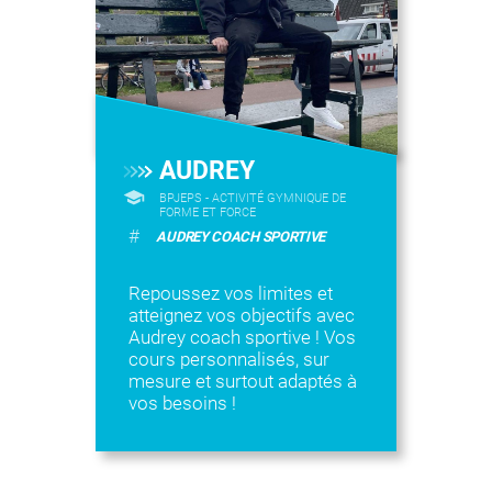
AUDREY
BPJEPS - ACTIVITÉ GYMNIQUE DE
FORME ET FORCE
#
AUDREY COACH SPORTIVE
Repoussez vos limites et
atteignez vos objectifs avec
Audrey coach sportive ! Vos
cours personnalisés, sur
mesure et surtout adaptés à
vos besoins !