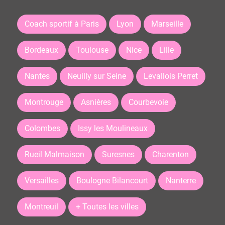
Coach sportif à Paris
Lyon
Marseille
Bordeaux
Toulouse
Nice
Lille
Nantes
Neuilly sur Seine
Levallois Perret
Montrouge
Asnières
Courbevoie
Colombes
Issy les Moulineaux
Rueil Malmaison
Suresnes
Charenton
Versailles
Boulogne Bilancourt
Nanterre
Montreuil
+ Toutes les villes