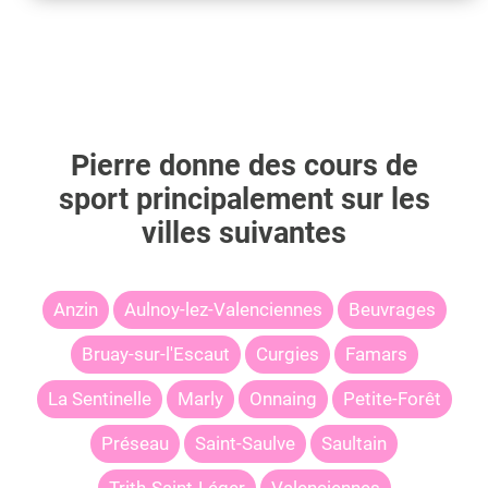
Pierre
donne des cours de
sport principalement sur les
villes suivantes
Anzin
Aulnoy-lez-Valenciennes
Beuvrages
Bruay-sur-l'Escaut
Curgies
Famars
La Sentinelle
Marly
Onnaing
Petite-Forêt
Préseau
Saint-Saulve
Saultain