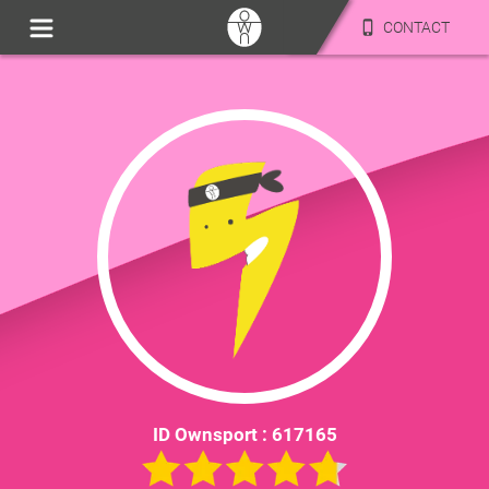
CONTACT
ID Ownsport :
617165