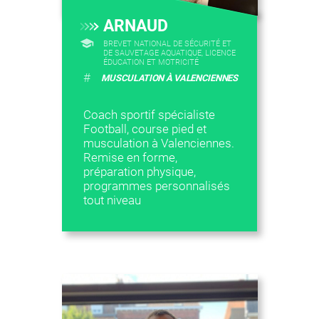
ARNAUD
BREVET NATIONAL DE SÉCURITÉ ET
DE SAUVETAGE AQUATIQUE, LICENCE
ÉDUCATION ET MOTRICITÉ
#
MUSCULATION À VALENCIENNES
Coach sportif spécialiste
Football, course pied et
musculation à Valenciennes.
Remise en forme,
préparation physique,
programmes personnalisés
tout niveau