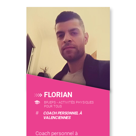
FLORIAN
BPJEPS - ACTIVITÉS PHYSIQUES
POUR TOUS
#
COACH PERSONNEL À
VALENCIENNES
Coach personnel à