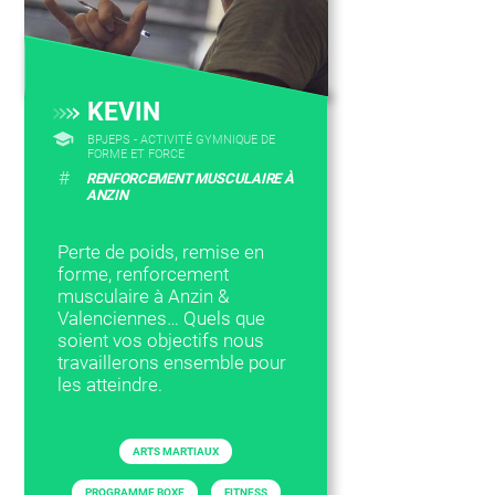
KEVIN
BPJEPS - ACTIVITÉ GYMNIQUE DE
FORME ET FORCE
#
RENFORCEMENT MUSCULAIRE À
ANZIN
Perte de poids, remise en
forme, renforcement
musculaire à Anzin &
Valenciennes… Quels que
soient vos objectifs nous
travaillerons ensemble pour
les atteindre.
ARTS MARTIAUX
PROGRAMME BOXE
FITNESS