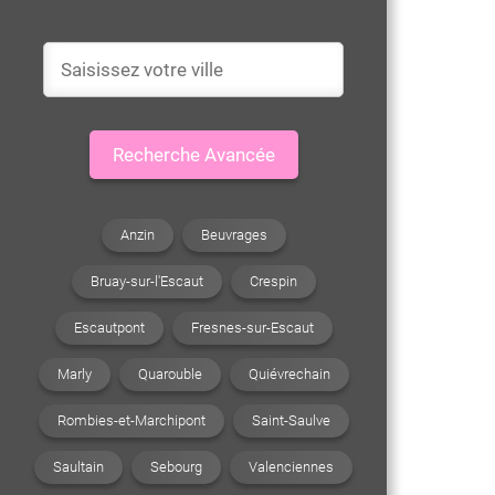
Recherche Avancée
Anzin
Beuvrages
Bruay-sur-l'Escaut
Crespin
Escautpont
Fresnes-sur-Escaut
Marly
Quarouble
Quiévrechain
Rombies-et-Marchipont
Saint-Saulve
Saultain
Sebourg
Valenciennes