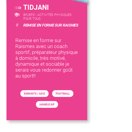
TIDJANI
BPJEPS - ACTIVITÉS PHYSIQUES
POUR TOUS
#
REMISE EN FORME SUR RAISMES
Remise en forme sur
Raismes avec un coach
sportif, préparateur physique
à domicile, très motivé,
dynamique et sociable je
serais vous redonner goût
au sport!!
ENFANTS / ADO
FOOTBALL
HANDICAP