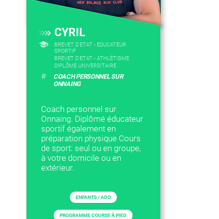
CYRIL
BREVET D'ETAT - EDUCATEUR
SPORTIF
BREVET D'ETAT - ATHLÉTISME
DIPLÔME UNIVERSITAIRE
#
COACH PERSONNEL SUR
ONNAING
Coach personnel sur
Onnaing. Diplômé éducateur
sportif également en
préparation physique Cours
de sport: seul ou en groupe,
à votre domicile ou en
extérieur.
ENFANTS / ADO
PROGRAMME COURSE À PIED