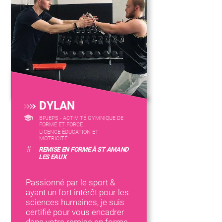
DYLAN
BPJEPS - ACTIVITÉ GYMNIQUE DE
FORME ET FORCE
LICENCE ÉDUCATION ET
MOTRICITÉ
#
REMISE EN FORME À ST AMAND
LES EAUX
Passionné par le sport &
ayant un fort intérêt pour les
sciences humaines, je suis
certifié pour vous encadrer