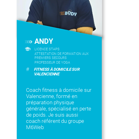
ANDY
LICENCE STAPS
ATTESTATION DE FORMATION AUX
PREMIERS SECOURS
PROFESSEUR DE YOGA
#
FITNESS À DOMICILE SUR
VALENCIENNE
Coach fitness à domicile sur
Valencienne, formé en
préparation physique
générale, spécialisé en perte
de poids. Je suis aussi
coach référent du groupe
M6Web