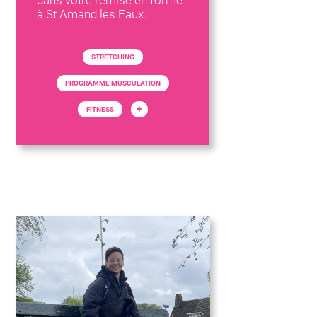
dans votre remise en forme
à St Amand les Eaux.
STRETCHING
PROGRAMME MUSCULATION
+
FITNESS