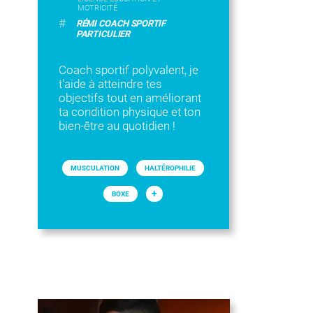
MOTRICITÉ
#
RÉMI COACH SPORTIF
PARTICULIER
Coach sportif polyvalent, je
t'aide à atteindre tes
objectifs tout en améliorant
ta condition physique et ton
bien-être au quotidien !
MUSCULATION
HALTÉROPHILIE
+
BOXE