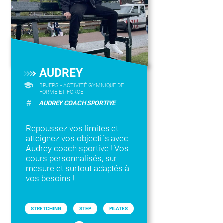
AUDREY
BPJEPS - ACTIVITÉ GYMNIQUE DE
FORME ET FORCE
#
AUDREY COACH SPORTIVE
Repoussez vos limites et
atteignez vos objectifs avec
Audrey coach sportive ! Vos
cours personnalisés, sur
mesure et surtout adaptés à
vos besoins !
STRETCHING
STEP
PILATES