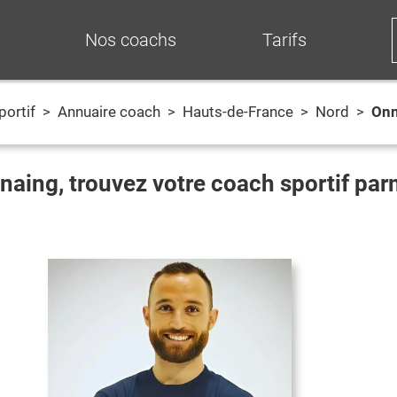
Nos coachs
Tarifs
portif
>
Annuaire coach
>
Hauts-de-France
>
Nord
>
Onn
naing
, trouvez votre coach sportif pa