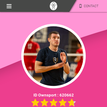
CONTACT
ID Ownsport :
620662