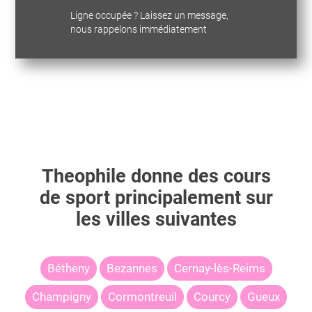
Ligne occupée ? Laissez un message,
nous rappelons immédiatement
Theophile
donne des cours
de sport principalement sur
les villes suivantes
Bétheny
Bezannes
Cernay-lès-Reims
Champigny
Cormontreuil
Courcy
Gueux