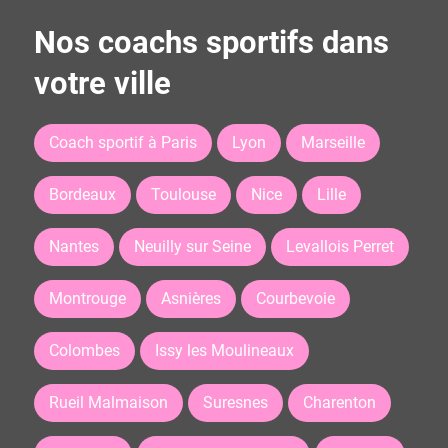
Nos coachs sportifs dans
votre ville
Coach sportif à Paris
Lyon
Marseille
Bordeaux
Toulouse
Nice
Lille
Nantes
Neuilly sur Seine
Levallois Perret
Montrouge
Asnières
Courbevoie
Colombes
Issy les Moulineaux
Rueil Malmaison
Suresnes
Charenton