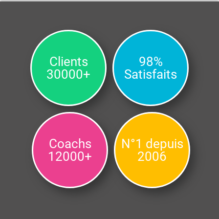
Clients
98%
30000+
Satisfaits
Coachs
N°1 depuis
12000+
2006