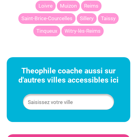
Loivre
Muizon
Reims
Saint-Brice-Courcelles
Sillery
Taissy
Tinqueux
Witry-lès-Reims
Theophile
coache aussi sur
d'autres villes accessibles ici