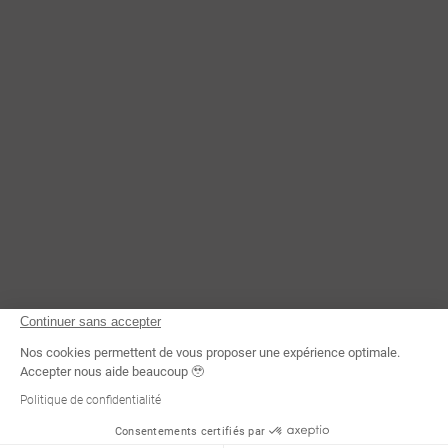
CONTACTEZ-NOUS
Continuer sans accepter
Nos cookies permettent de vous proposer une expérience optimale.
Accepter nous aide beaucoup 🥹
Politique de confidentialité
Consentements certifiés par