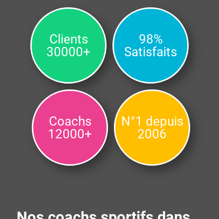
Clients
98%
30000+
Satisfaits
Coachs
N°1 depuis
12000+
2006
Nos coachs sportifs dans