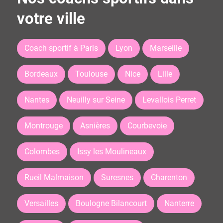
votre ville
Coach sportif à Paris
Lyon
Marseille
Bordeaux
Toulouse
Nice
Lille
Nantes
Neuilly sur Seine
Levallois Perret
Montrouge
Asnières
Courbevoie
Colombes
Issy les Moulineaux
Rueil Malmaison
Suresnes
Charenton
Versailles
Boulogne Bilancourt
Nanterre