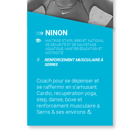
NINON
MAITRISE STAPS, BREVET NATIONAL
DE SÉCURITÉ ET DE SAUVETAGE
AQUATIQUE, MASTER ÉDUCATION ET
MOTRICITÉ
#
RENFORCEMENT MUSCULAIRE À
SERRIS
Coach pour se dépenser et
se raffermir en s'amusant.
Cardio, récupération yoga,
step, danse, boxe et
renforcement musculaire à
Serris & ses environs 💪