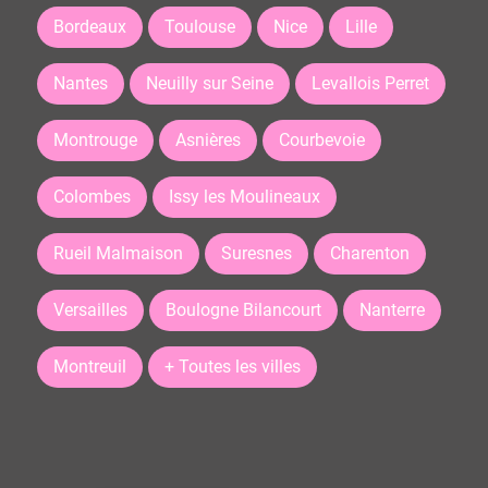
Bordeaux
Toulouse
Nice
Lille
Nantes
Neuilly sur Seine
Levallois Perret
Montrouge
Asnières
Courbevoie
Colombes
Issy les Moulineaux
Rueil Malmaison
Suresnes
Charenton
Versailles
Boulogne Bilancourt
Nanterre
Montreuil
+ Toutes les villes