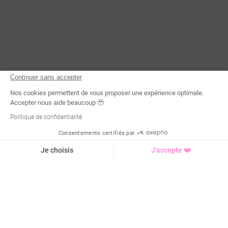
Continuer sans accepter
Nos cookies permettent de vous proposer une expérience optimale.
Accepter nous aide beaucoup 🥹
Politique de confidentialité
Consentements certifiés par
Demande d'infos
Je choisis
J'accepte ❤️
Axeptio consent
Plateforme de Gestion du Consentement : Personnalisez vo
Notre plateforme vous permet d'adapter et de gérer vos para