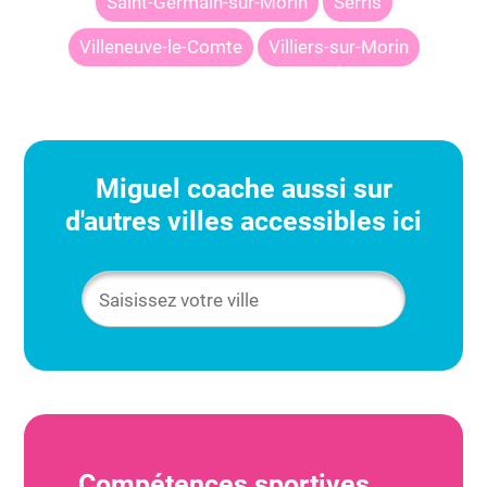
Saint-Germain-sur-Morin
Serris
Villeneuve-le-Comte
Villiers-sur-Morin
Miguel
coache aussi sur
d'autres villes accessibles ici
Compétences sportives