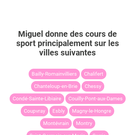
Miguel
donne des cours de
sport principalement sur les
villes suivantes
Bailly-Romainvilliers
Chalifert
Chanteloup-en-Brie
Chessy
Condé-Sainte-Libiaire
Couilly-Pont-aux-Dames
Coupvray
Esbly
Magny-le-Hongre
Montévrain
Montry