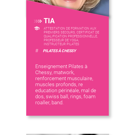
TIA
ATTESTATION DE FORMATION AUX
PREMIERS SECOURS, CERTIFICAT DE
QUALIFICATION PROFESSIONNELLE,
PROFESSEUR DE YOGA,
INSTRUCTEUR PILATES
#
PILATES À CHESSY
Enseignement Pilates à
Chessy, matwork,
renforcement musculaire,
muscles profonds, re
education périnéale, mal de
dos, swiss ball, rings, foam
roaller, band.