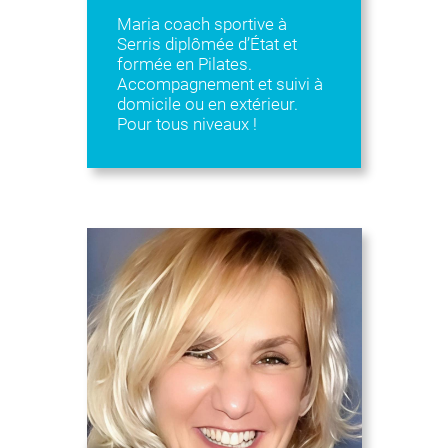
Maria coach sportive à
Serris diplômée d’État et
formée en Pilates.
Accompagnement et suivi à
domicile ou en extérieur.
Pour tous niveaux !