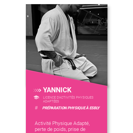
YANNICK
LICENCE D’ACTIVITÉS PHYSIQUES
ADAPTÉES
#
PRÉPARATION PHYSIQUE À ESBLY
Activité Physique Adapté,
perte de poids, prise de