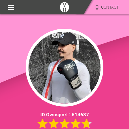
CONTACT
ID Ownsport :
614637