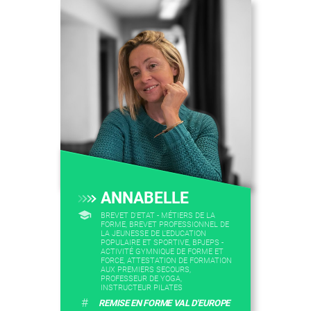
ANNABELLE
BREVET D'ETAT - MÉTIERS DE LA
FORME, BREVET PROFESSIONNEL DE
LA JEUNESSE DE L'EDUCATION
POPULAIRE ET SPORTIVE, BPJEPS -
ACTIVITÉ GYMNIQUE DE FORME ET
FORCE, ATTESTATION DE FORMATION
AUX PREMIERS SECOURS,
PROFESSEUR DE YOGA,
INSTRUCTEUR PILATES
#
REMISE EN FORME VAL D'EUROPE