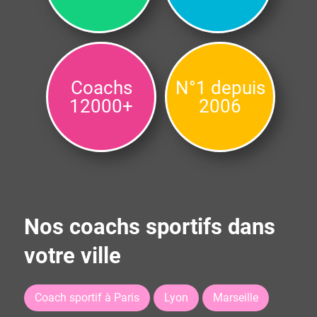
Coachs
N°1 depuis
12000+
2006
Nos coachs sportifs dans
votre ville
Coach sportif à Paris
Lyon
Marseille