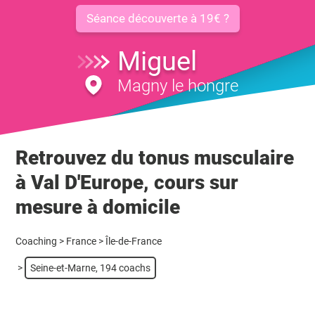
Séance découverte à 19€ ?
Miguel
Magny le hongre
Retrouvez du tonus musculaire
à Val D'Europe, cours sur
mesure à domicile
Coaching
>
France
>
Île-de-France
>
Seine-et-Marne, 194 coachs