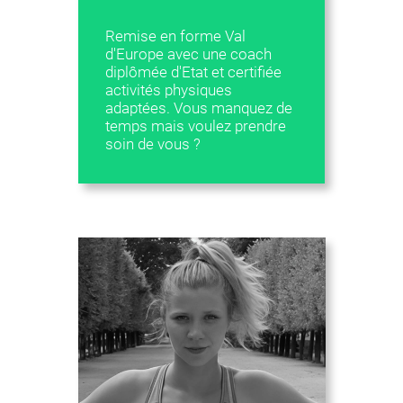
Remise en forme Val
d'Europe avec une coach
diplômée d'Etat et certifiée
activités physiques
adaptées. Vous manquez de
temps mais voulez prendre
soin de vous ?