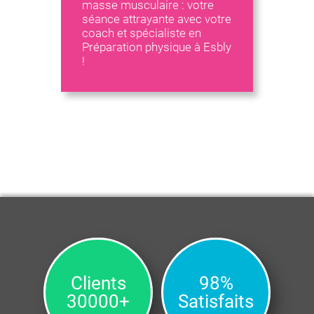
masse musculaire : votre
séance attrayante avec votre
coach et spécialiste en
Préparation physique à Esbly
!
Clients
98%
30000+
Satisfaits