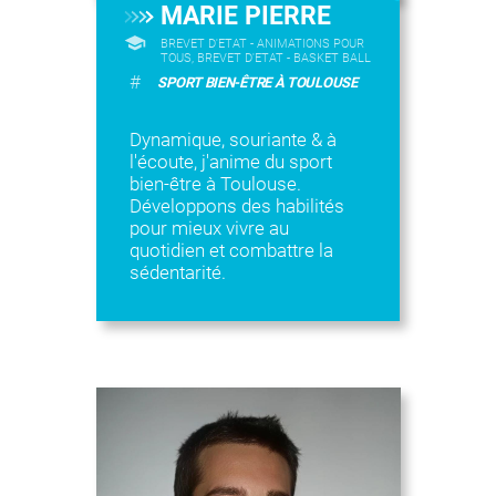
MARIE PIERRE
BREVET D'ETAT - ANIMATIONS POUR
TOUS, BREVET D'ETAT - BASKET BALL
#
SPORT BIEN-ÊTRE À TOULOUSE
Dynamique, souriante & à
l'écoute, j'anime du sport
bien-être à Toulouse.
Développons des habilités
pour mieux vivre au
quotidien et combattre la
sédentarité.