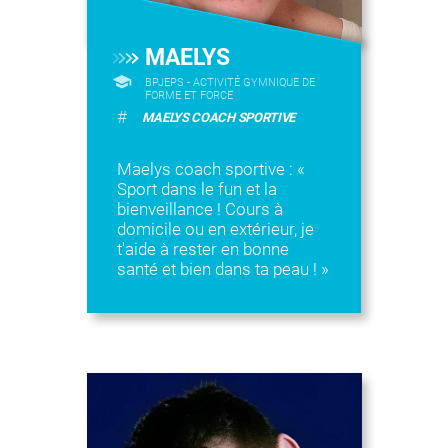
MAELYS
BPJEPS - ACTIVITÉ GYMNIQUE DE
FORME ET FORCE
#
MAELYS COACH SPORTIVE
Maelys coach sportive : «
Sport dans le fun et la
bienveillance ! Cours à
domicile ou en extérieur, je
t'aide à rester en bonne
santé et bien dans ta peau ! »