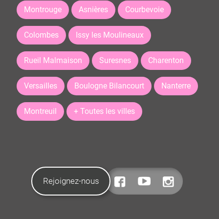
Montrouge
Asnières
Courbevoie
Colombes
Issy les Moulineaux
Rueil Malmaison
Suresnes
Charenton
Versailles
Boulogne Bilancourt
Nanterre
Montreuil
+ Toutes les villes
Rejoignez-nous