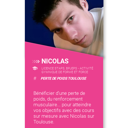
NICOLAS
LICENCE STAPS, BPJEPS - ACTIVITÉ
GYMNIQUE DE FORME ET FORCE
#
PERTE DE POIDS TOULOUSE
Bénéficier d'une perte de
poids, du renforcement
musculaire... pour atteindre
vos objectifs avec des cours
sur mesure avec Nicolas sur
Toulouse.