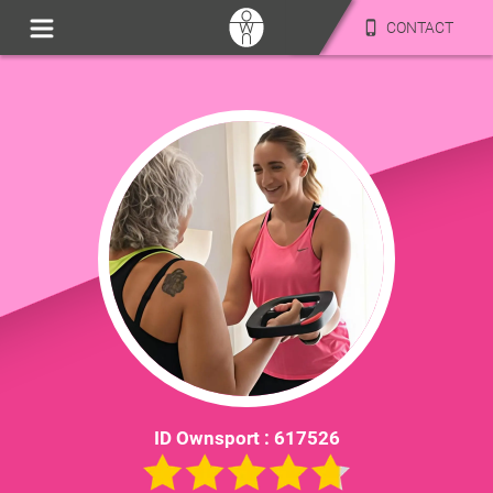
CONTACT
ID Ownsport :
617526