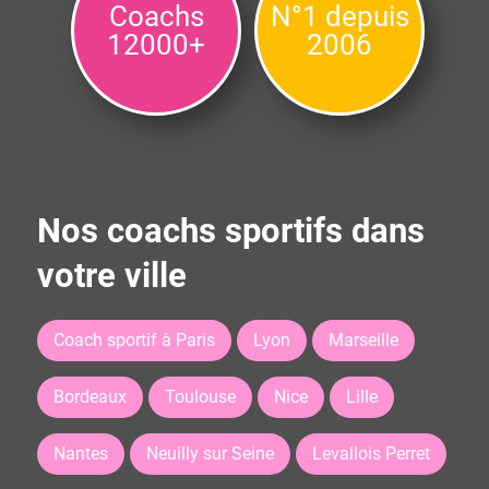
Coachs
N°1 depuis
12000+
2006
Nos coachs sportifs dans
votre ville
Coach sportif à Paris
Lyon
Marseille
Bordeaux
Toulouse
Nice
Lille
Nantes
Neuilly sur Seine
Levallois Perret