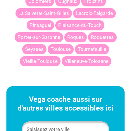
Colomiers
Cugnaux
Frouzins
La Salvetat-Saint-Gilles
Lacroix-Falgarde
Pinsaguel
Plaisance-du-Touch
Portet-sur-Garonne
Roques
Roquettes
Seysses
Toulouse
Tournefeuille
Vieille-Toulouse
Villeneuve-Tolosane
Vega
coache aussi sur
d'autres villes accessibles ici