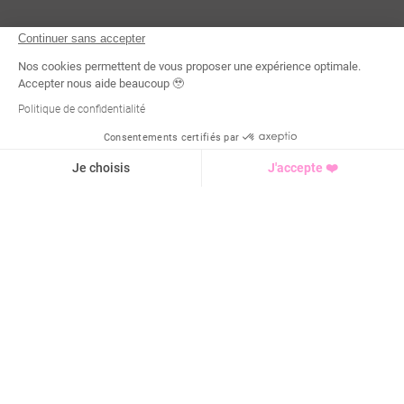
Continuer sans accepter
Nos cookies permettent de vous proposer une expérience optimale.
Accepter nous aide beaucoup 🥹
Politique de confidentialité
Consentements certifiés par
Demande d'infos
Je choisis
J'accepte ❤️
Axeptio consent
Plateforme de Gestion du Consentement : Personnalisez vo
Notre plateforme vous permet d'adapter et de gérer vos para