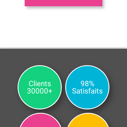
Clients
98%
30000+
Satisfaits