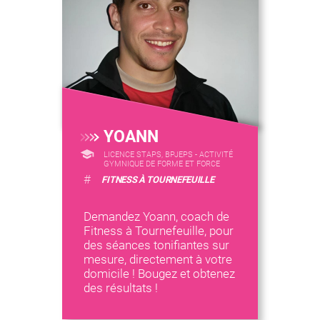
YOANN
LICENCE STAPS, BPJEPS - ACTIVITÉ
GYMNIQUE DE FORME ET FORCE
#
FITNESS À TOURNEFEUILLE
Demandez Yoann, coach de
Fitness à Tournefeuille, pour
des séances tonifiantes sur
mesure, directement à votre
domicile ! Bougez et obtenez
des résultats !