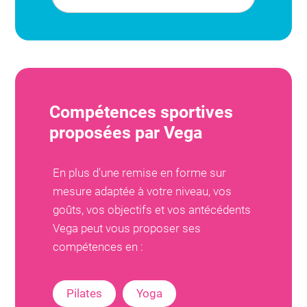
Compétences sportives
proposées par
Vega
En plus d'une remise en forme sur
mesure adaptée à votre niveau, vos
goûts, vos objectifs et vos antécédents
Vega
peut vous proposer ses
compétences en :
Pilates
Yoga