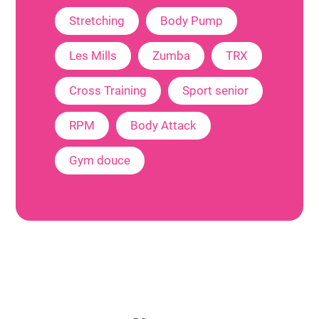
Stretching
Body Pump
Les Mills
Zumba
TRX
Cross Training
Sport senior
RPM
Body Attack
Gym douce