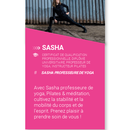
SASHA
CERTIFICAT DE QUALIFICATION
PROFESSIONNELLE, DIPLÔME
UNIVERSITAIRE, PROFESSEUR DE
YOGA, INSTRUCTEUR PILATES
#
SASHA PROFESSEURE DE YOGA
Avec Sasha professeure de
yoga, Pilates & méditation,
cultivez la stabilité et la
mobilité du corps et de
l'esprit. Prenez plaisir à
prendre soin de vous !