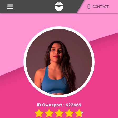
CONTACT
ID Ownsport :
622669