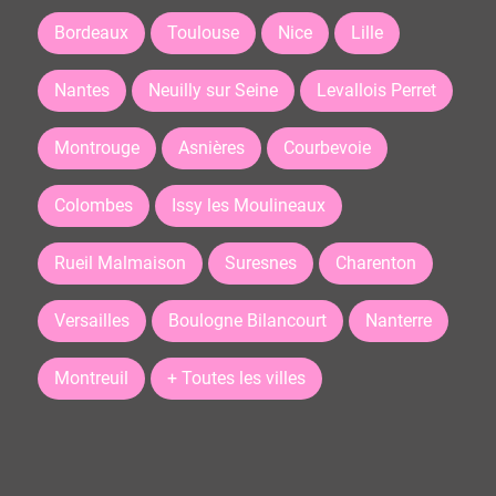
Bordeaux
Toulouse
Nice
Lille
Nantes
Neuilly sur Seine
Levallois Perret
Montrouge
Asnières
Courbevoie
Colombes
Issy les Moulineaux
Rueil Malmaison
Suresnes
Charenton
Versailles
Boulogne Bilancourt
Nanterre
Montreuil
+ Toutes les villes