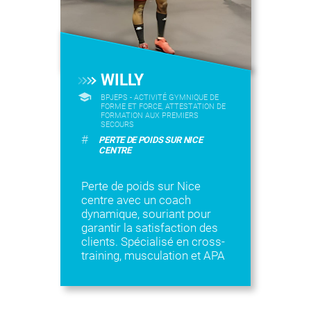
WILLY
BPJEPS - ACTIVITÉ GYMNIQUE DE
FORME ET FORCE, ATTESTATION DE
FORMATION AUX PREMIERS
SECOURS
#
PERTE DE POIDS SUR NICE
CENTRE
Perte de poids sur Nice
centre avec un coach
dynamique, souriant pour
garantir la satisfaction des
clients. Spécialisé en cross-
training, musculation et APA