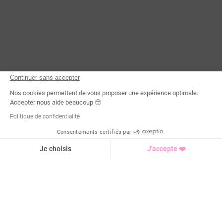
Continuer sans accepter
Nos cookies permettent de vous proposer une expérience optimale.
Accepter nous aide beaucoup 🥹
Politique de confidentialité
Consentements certifiés par
Demande d'infos
Je choisis
J'accepte ❤️
Axeptio consent
Plateforme de Gestion du Consentement : Personnalisez vo
Notre plateforme vous permet d'adapter et de gérer vos para