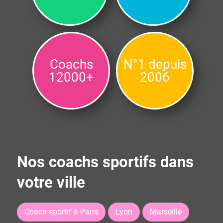
Coachs
N°1 depuis
12000+
2006
Nos coachs sportifs dans
votre ville
Coach sportif à Paris
Lyon
Marseille