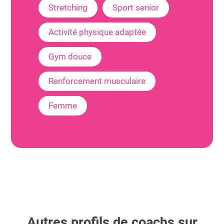
Stretching
Sport senior
Activité physique adaptée
Gym douce
Renforcement musculaire
Femme
Autres profils de coachs sur