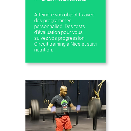
Atteindre vos objectifs avec
des programmes
personnalisé. Des tests
d’évaluation pour vous
suivez vos progression.
Circuit training à Nice et suivi
nutrition.