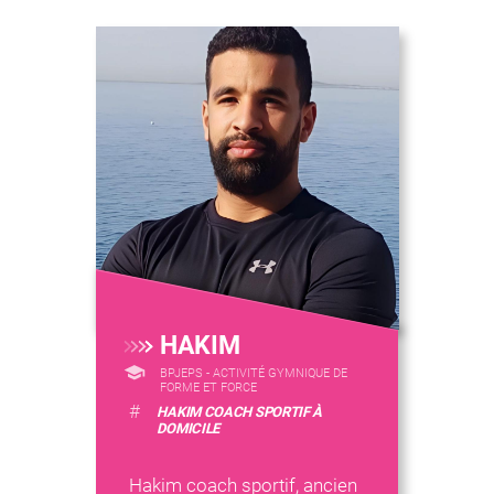
HAKIM
BPJEPS - ACTIVITÉ GYMNIQUE DE
FORME ET FORCE
#
HAKIM COACH SPORTIF À
DOMICILE
Hakim coach sportif, ancien