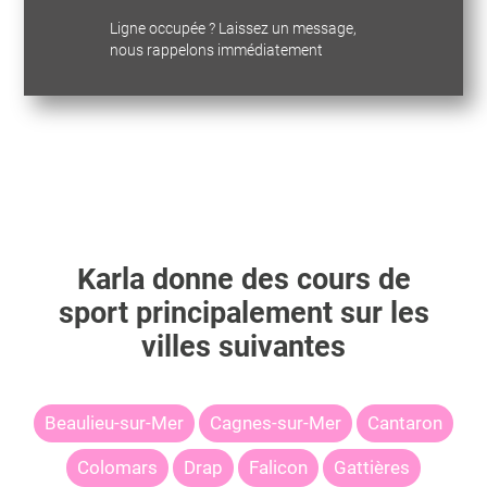
Ligne occupée ? Laissez un message,
nous rappelons immédiatement
Karla
donne des cours de
sport principalement sur les
villes suivantes
Beaulieu-sur-Mer
Cagnes-sur-Mer
Cantaron
Colomars
Drap
Falicon
Gattières