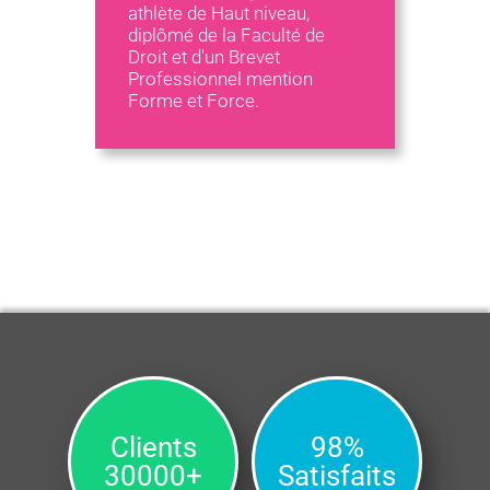
athlète de Haut niveau,
diplômé de la Faculté de
Droit et d'un Brevet
Professionnel mention
Forme et Force.
Clients
98%
30000+
Satisfaits