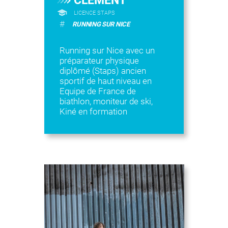
CLEMENT
LICENCE STAPS
#
RUNNING SUR NICE
Running sur Nice avec un
préparateur physique
diplômé (Staps) ancien
sportif de haut niveau en
Equipe de France de
biathlon, moniteur de ski,
Kiné en formation