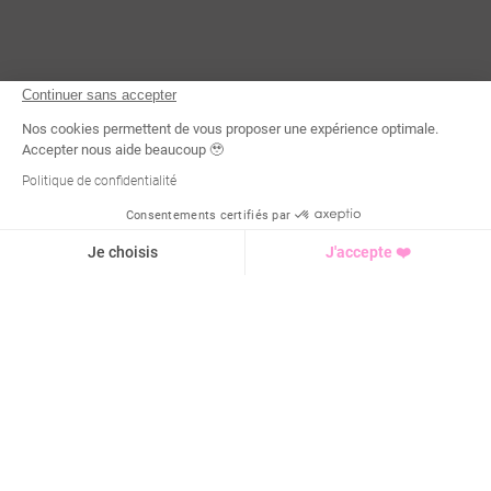
Continuer sans accepter
Nos cookies permettent de vous proposer une expérience optimale.
Accepter nous aide beaucoup 🥹
Politique de confidentialité
Consentements certifiés par
Demande d'infos
Je choisis
J'accepte ❤️
Axeptio consent
Plateforme de Gestion du Consentement : Personnalisez vo
Notre plateforme vous permet d'adapter et de gérer vos para