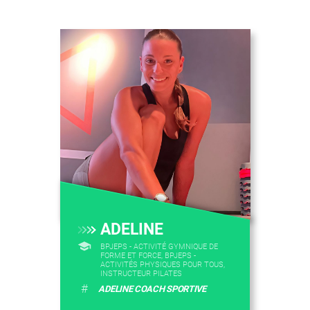
ADELINE
BPJEPS - ACTIVITÉ GYMNIQUE DE
FORME ET FORCE, BPJEPS -
ACTIVITÉS PHYSIQUES POUR TOUS,
INSTRUCTEUR PILATES
#
ADELINE COACH SPORTIVE