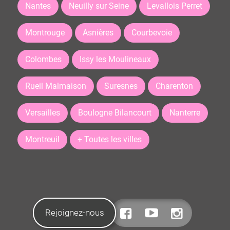
Nantes
Neuilly sur Seine
Levallois Perret
Montrouge
Asnières
Courbevoie
Colombes
Issy les Moulineaux
Rueil Malmaison
Suresnes
Charenton
Versailles
Boulogne Bilancourt
Nanterre
Montreuil
+ Toutes les villes
Rejoignez-nous