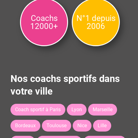
Coachs
N°1 depuis
12000+
2006
Nos coachs sportifs dans
votre ville
Coach sportif à Paris
Lyon
Marseille
Bordeaux
Toulouse
Nice
Lille