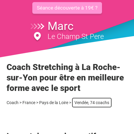
Séance découverte à 19€ ?
Marc
Le Champ St Pere
Coach Stretching à La Roche-
sur-Yon pour être en meilleure
forme avec le sport
Coach
>
France
>
Pays de la Loire
>
Vendée, 74 coachs