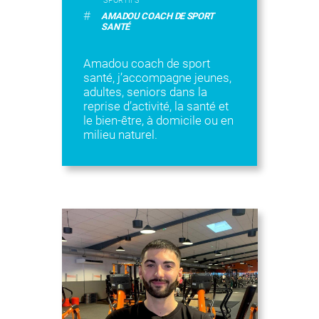
SPORTIFS
#
AMADOU COACH DE SPORT
SANTÉ
Amadou coach de sport
santé, j’accompagne jeunes,
adultes, seniors dans la
reprise d’activité, la santé et
le bien-être, à domicile ou en
milieu naturel.