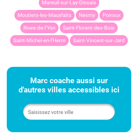
Mareuil-sur-Lay-Dissais
Moutiers-les-Mauxfaits
Nesmy
Poiroux
Rives-de-l'Yon
Saint-Florent-des-Bois
Saint-Michel-en-l'Herm
Saint-Vincent-sur-Jard
Marc
coache aussi sur
d'autres villes accessibles ici