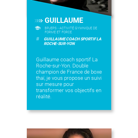
GUILLAUME
BPJEPS - ACTIVITÉ GYMNIQUE DE
FORME ET FORCE
#
GUILLAUME COACH SPORTIF LA
ROCHE-SUR-YON
Guillaume coach sportif La
Roche-sur-Yon. Double
champion de France de boxe
thaï, je vous propose un suivi
sur mesure pour
transformer vos objectifs en
réalité.