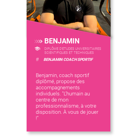
BENJAMIN
DIPLÔME D'ETUDES UNIVERSITAIRES
SCIENTIFIQUES ET TECHNIQUES
#
BENJAMIN COACH SPORTIF
Benjamin, coach sportif
diplômé, propose des
accompagnements
individuels. "L’humain au
centre de mon
professionnalisme, à votre
disposition. À vous de jouer
!"