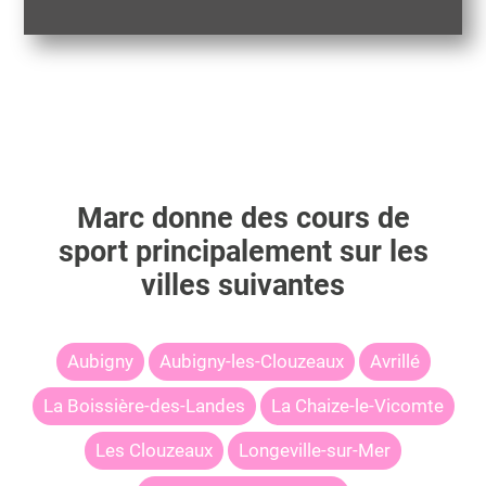
Marc
donne des cours de
sport principalement sur les
villes suivantes
Aubigny
Aubigny-les-Clouzeaux
Avrillé
La Boissière-des-Landes
La Chaize-le-Vicomte
Les Clouzeaux
Longeville-sur-Mer