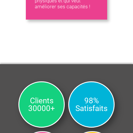
physiques et qui veut
améliorer ses capacités !
Clients
98%
30000+
Satisfaits