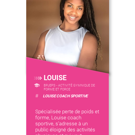
LOUISE
BPJEPS - ACTIVITÉ GYMNIQUE DE
FORME ET FORCE
#
LOUISE COACH SPORTIVE
Spécialisée perte de poids et
forme, Louise coach
sportive, s'adresse à un
public éloigné des activités