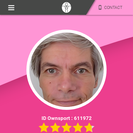
CONTACT
ID Ownsport :
611972