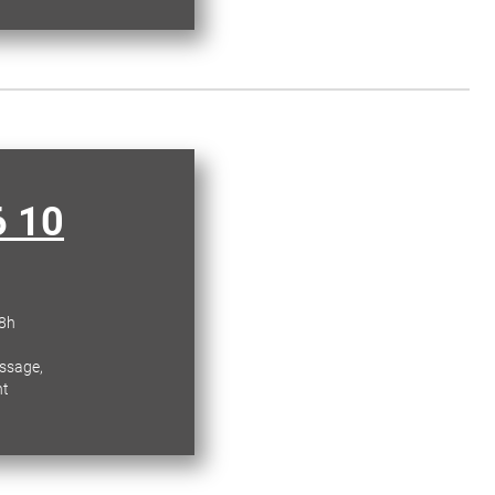
6 10
18h
essage,
nt