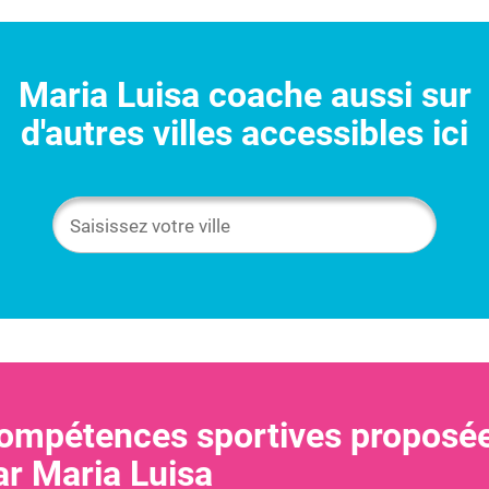
Maria Luisa
coache aussi sur
d'autres villes accessibles ici
ompétences sportives proposé
ar
Maria Luisa