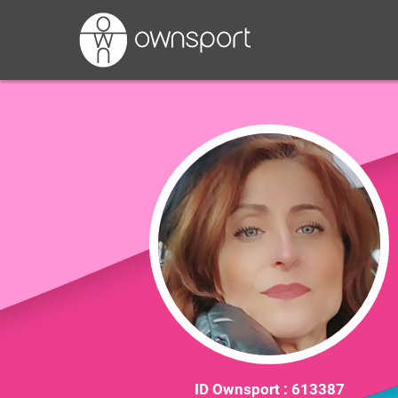
ID Ownsport :
613387