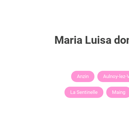
Maria Luisa
don
Anzin
Aulnoy-lez-
La Sentinelle
Maing