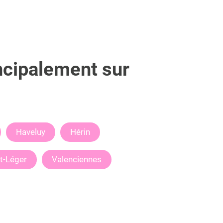
ncipalement sur
Haveluy
Hérin
nt-Léger
Valenciennes