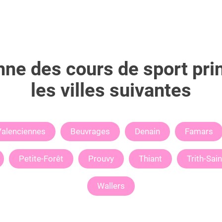
ne des cours de sport pri
les villes suivantes
Valenciennes
Beuvrages
Denain
Famars
Petite-Forêt
Prouvy
Thiant
Trith-Sai
Wallers