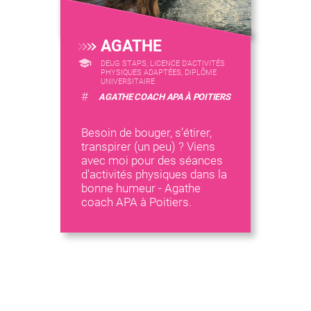
AGATHE
DEUG STAPS, LICENCE D’ACTIVITÉS
PHYSIQUES ADAPTÉES, DIPLÔME
UNIVERSITAIRE
#
AGATHE COACH APA À POITIERS
Besoin de bouger, s’étirer,
transpirer (un peu) ? Viens
avec moi pour des séances
d'activités physiques dans la
bonne humeur - Agathe
coach APA à Poitiers.