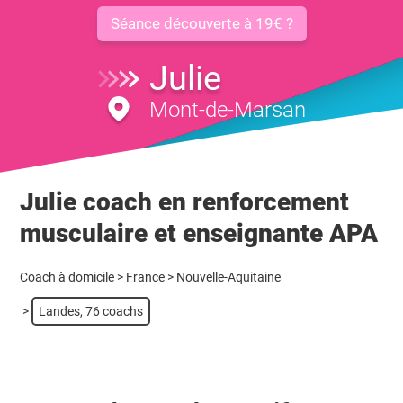
Séance découverte à 19€ ?
Julie
Mont-de-Marsan
Julie coach en renforcement
musculaire et enseignante APA
Coach à domicile
>
France
>
Nouvelle-Aquitaine
>
Landes, 76 coachs