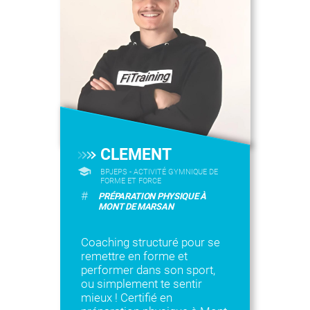
CLEMENT
BPJEPS - ACTIVITÉ GYMNIQUE DE
FORME ET FORCE
#
PRÉPARATION PHYSIQUE À
MONT DE MARSAN
Coaching structuré pour se
remettre en forme et
performer dans son sport,
ou simplement te sentir
mieux ! Certifié en