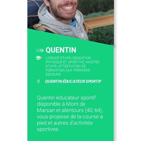
QUENTIN
LICENCE STAPS, EDUCATION
PHYSIQUE ET SPORTIVE, MASTER
STAPS, ATTESTATION DE
FORMATION AUX PREMIERS
SECOURS
#
QUENTIN ÉDUCATEUR SPORTIF
Quentin éducateur sportif
disponible à Mont de
Marsan et alentours (40, 64),
vous propose de la course à
pied et autres d'activités
sportives