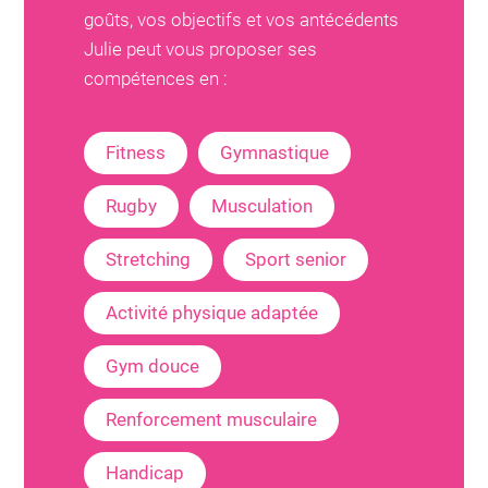
goûts, vos objectifs et vos antécédents
Julie
peut vous proposer ses
compétences en :
Fitness
Gymnastique
Rugby
Musculation
Stretching
Sport senior
Activité physique adaptée
Gym douce
Renforcement musculaire
Handicap