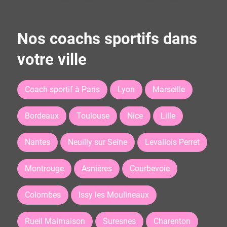
Nos coachs sportifs dans
votre ville
Coach sportif à Paris
Lyon
Marseille
Bordeaux
Toulouse
Nice
Lille
Nantes
Neuilly sur Seine
Levallois Perret
Montrouge
Asnières
Courbevoie
Colombes
Issy les Moulineaux
Rueil Malmaison
Suresnes
Charenton