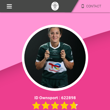
CONTACT
ID Ownsport :
622898