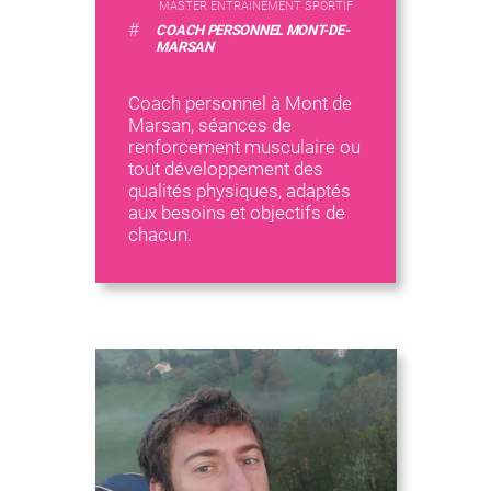
MASTER ENTRAINEMENT SPORTIF
#
COACH PERSONNEL MONT-DE-
MARSAN
Coach personnel à Mont de
Marsan, séances de
renforcement musculaire ou
tout développement des
qualités physiques, adaptés
aux besoins et objectifs de
chacun.