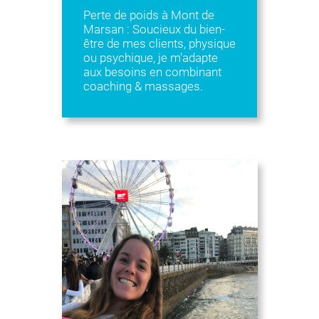
Perte de poids à Mont de
Marsan : Soucieux du bien-
être de mes clients, physique
ou psychique, je m'adapte
aux besoins en combinant
coaching & massages.