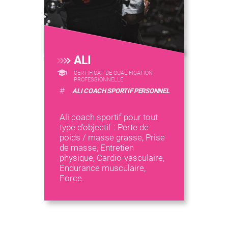
ALI
CERTIFICAT DE QUALIFICATION
PROFESSIONNELLE
#
ALI COACH SPORTIF PERSONNEL
Ali coach sportif pour tout
type d’objectif : Perte de
poids / masse grasse, Prise
de masse, Entretien
physique, Cardio-vasculaire,
Endurance musculaire,
Force.