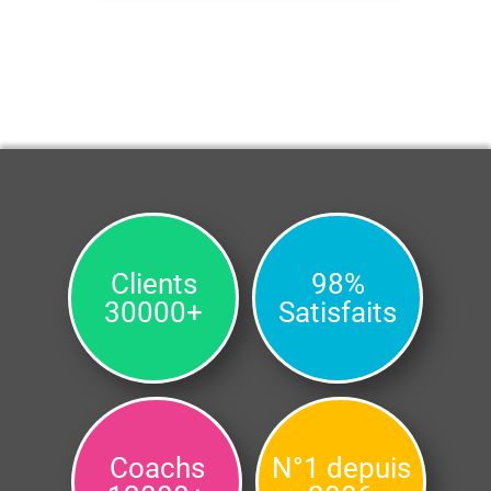
Clients
98%
30000+
Satisfaits
Coachs
N°1 depuis