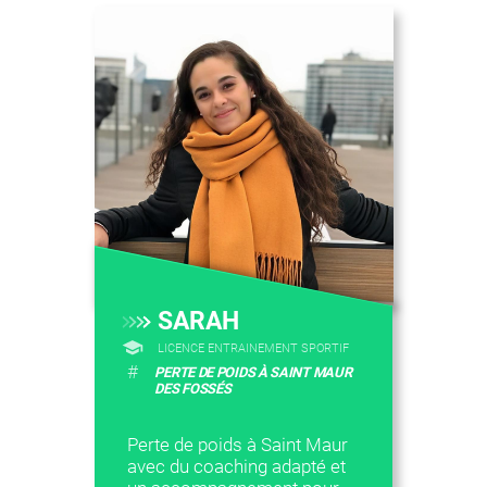
SARAH
LICENCE ENTRAINEMENT SPORTIF
#
PERTE DE POIDS À SAINT MAUR
DES FOSSÉS
Perte de poids à Saint Maur
avec du coaching adapté et