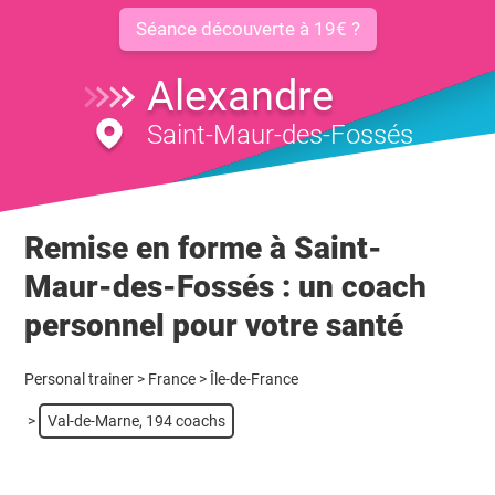
Séance découverte à 19€ ?
Alexandre
Saint-Maur-des-Fossés
Remise en forme à Saint-
Maur-des-Fossés : un coach
personnel pour votre santé
Personal trainer
>
France
>
Île-de-France
>
Val-de-Marne, 194 coachs