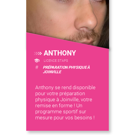
ANTHONY
LICENCE STAPS
#
PRÉPARATION PHYSIQUE À
JOINVILLE
Anthony se rend disponible
pour votre préparation
physique à Joinville, votre
remise en forme ! Un
programme sportif sur
mesure pour vos besoins !