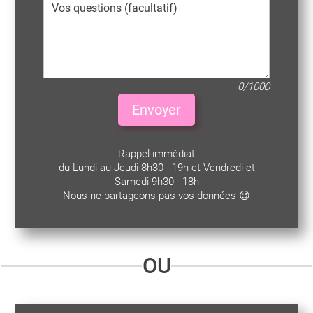
0/1000
Envoyer
Rappel immédiat
du Lundi au Jeudi 8h30 - 19h et Vendredi et
Samedi 9h30 - 18h
Nous ne partageons pas vos données 😉
OU