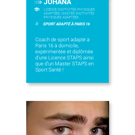
JOHANA
LICENCE D’ACTIVITÉS PHYSIQUES
ADAPTÉES, MASTER D'ACTIVITÉS
PHYSIQUES ADAPTÉES
#
SPORT ADAPTÉ À PARIS 16
Coach de sport adapté à
Paris 16 à domicile,
expérimentée et diplômée
d'une Licence STAPS ainsi
que d'un Master STAPS en
Sport Santé !