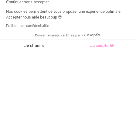
Continuer sans accepter
Nos cookies permettent de vous proposer une expérience optimale.
Accepter nous aide beaucoup 🥹
Politique de confidentialité
Consentements certifiés par
Demande d'infos
Je choisis
J'accepte ❤️
Axeptio consent
Plateforme de Gestion du Consentement : Personnalisez vo
Notre plateforme vous permet d'adapter et de gérer vos para