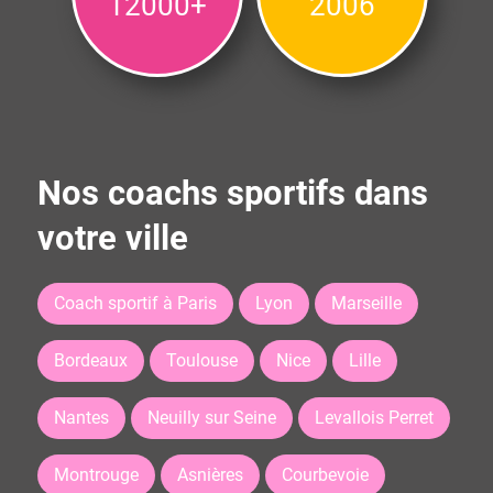
12000+
2006
Nos coachs sportifs dans
votre ville
Coach sportif à Paris
Lyon
Marseille
Bordeaux
Toulouse
Nice
Lille
Nantes
Neuilly sur Seine
Levallois Perret
Montrouge
Asnières
Courbevoie