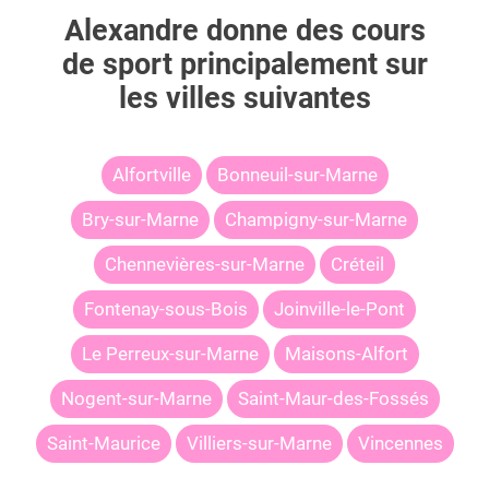
Alexandre
donne des cours
de sport principalement sur
les villes suivantes
Alfortville
Bonneuil-sur-Marne
Bry-sur-Marne
Champigny-sur-Marne
Chennevières-sur-Marne
Créteil
Fontenay-sous-Bois
Joinville-le-Pont
Le Perreux-sur-Marne
Maisons-Alfort
Nogent-sur-Marne
Saint-Maur-des-Fossés
Saint-Maurice
Villiers-sur-Marne
Vincennes