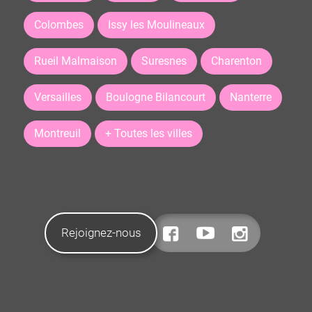
Colombes
Issy les Moulineaux
Rueil Malmaison
Suresnes
Charenton
Versailles
Boulogne Bilancourt
Nanterre
Montreuil
+ Toutes les villes
Rejoignez-nous
CONTACTEZ-NOUS