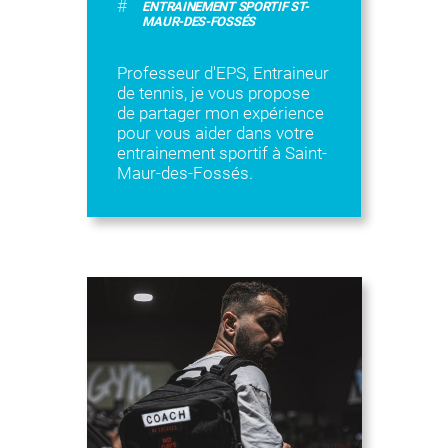
#
ENTRAINEMENT SPORTIF ST-
MAUR-DES-FOSSÉS
Professeur d'EPS, Entraineur
de tennis, je vous propose
de partager mon expérience
pour vous aider dans votre
entrainement sportif à Saint-
Maur-des-Fossés.