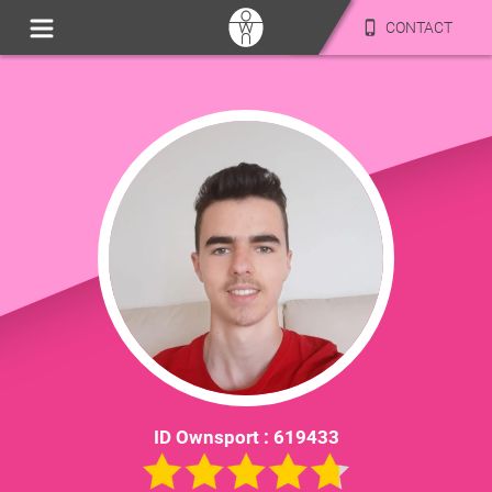
CONTACT
ID Ownsport :
619433