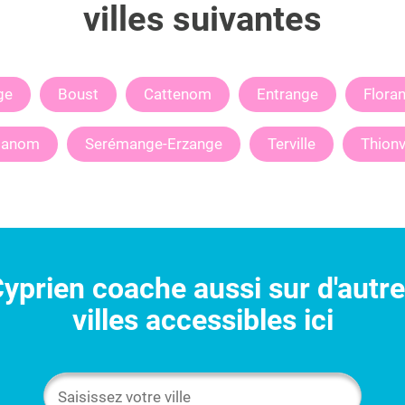
villes suivantes
ge
Boust
Cattenom
Entrange
Flora
anom
Serémange-Erzange
Terville
Thionv
yprien
coache aussi sur d'autr
villes accessibles ici