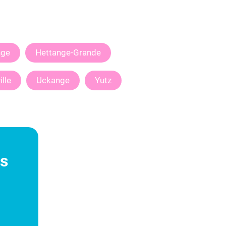
nge
Hettange-Grande
ille
Uckange
Yutz
es