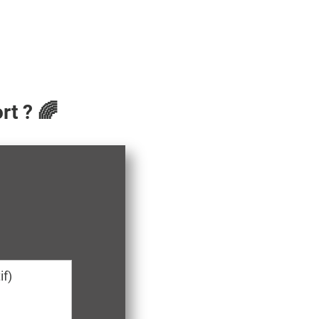
t ? 🌈