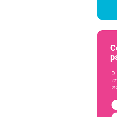
C
p
En
vo
pr