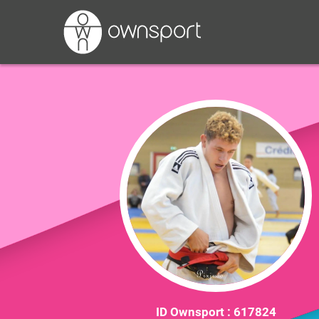
ID Ownsport :
617824