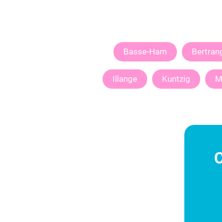
Basse-Ham
Bertran
Illange
Kuntzig
M
C