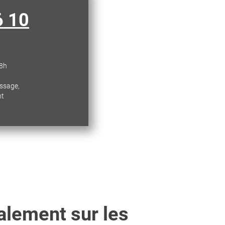
6 10
18h
essage,
nt
alement sur les