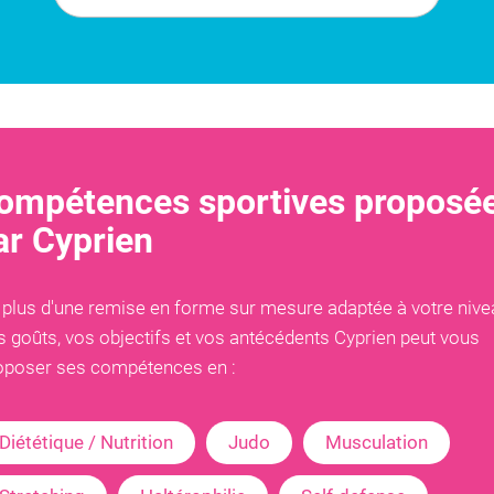
ompétences sportives proposé
ar
Cyprien
 plus d'une remise en forme sur mesure adaptée à votre nive
s goûts, vos objectifs et vos antécédents
Cyprien
peut vous
oposer ses compétences en :
Diététique / Nutrition
Judo
Musculation