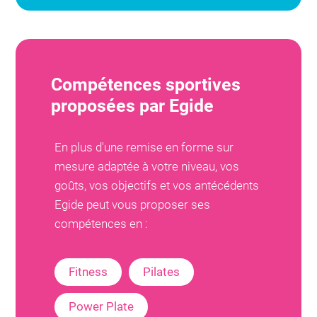
Compétences sportives
proposées par
Egide
En plus d'une remise en forme sur
mesure adaptée à votre niveau, vos
goûts, vos objectifs et vos antécédents
Egide
peut vous proposer ses
compétences en :
Fitness
Pilates
Power Plate