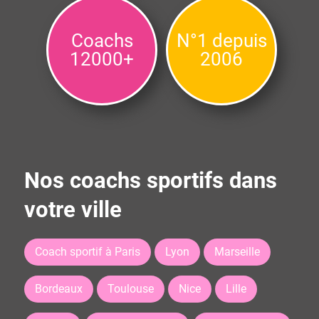
Coachs
N°1 depuis
12000+
2006
Nos coachs sportifs dans
votre ville
Coach sportif à Paris
Lyon
Marseille
Bordeaux
Toulouse
Nice
Lille