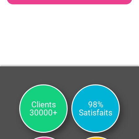
Clients
98%
30000+
Satisfaits