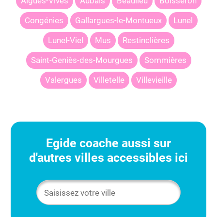
Aigues-Vives
Aubais
Beaulieu
Boisseron
Congénies
Gallargues-le-Montueux
Lunel
Lunel-Viel
Mus
Restinclières
Saint-Geniès-des-Mourgues
Sommières
Valergues
Villetelle
Villevieille
Egide
coache aussi sur
d'autres villes accessibles ici