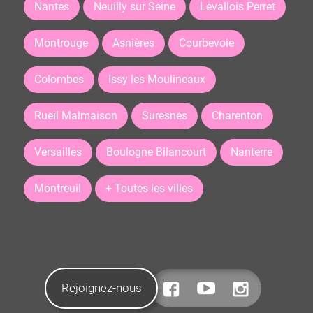
Nantes
Neuilly sur Seine
Levallois Perret
Montrouge
Asnières
Courbevoie
Colombes
Issy les Moulineaux
Rueil Malmaison
Suresnes
Charenton
Versailles
Boulogne Bilancourt
Nanterre
Montreuil
+ Toutes les villes
Rejoignez-nous