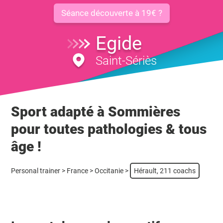
Séance découverte à 19€ ?
Egide
Saint-Sériès
Sport adapté à Sommières
pour toutes pathologies & tous
âge !
Personal trainer
>
France
>
Occitanie
>
Hérault, 211 coachs