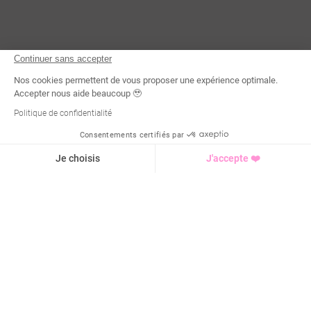
Continuer sans accepter
Nos cookies permettent de vous proposer une expérience optimale.
Accepter nous aide beaucoup 🥹
Politique de confidentialité
Consentements certifiés par
Demande d'infos
Je choisis
J'accepte ❤️
Axeptio consent
Plateforme de Gestion du Consentement : Personnalisez vo
Notre plateforme vous permet d'adapter et de gérer vos para