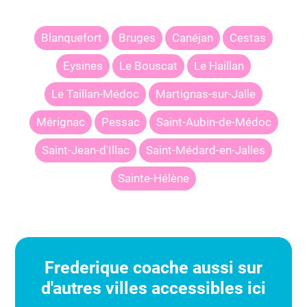
Blanquefort
Bruges
Canéjan
Cestas
Eysines
Le Bouscat
Le Haillan
Le Taillan-Médoc
Martignas-sur-Jalle
Mérignac
Pessac
Saint-Aubin-de-Médoc
Saint-Jean-d'Illac
Saint-Médard-en-Jalles
Sainte-Hélène
Frederique
coache aussi sur
d'autres villes accessibles ici