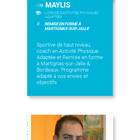
MAYLIS
LICENCE D’ACTIVITÉS PHYSIQUES
ADAPTÉES
#
REMISE EN FORME À
MARTIGNAS-SUR-JALLE
Sportive de haut niveau,
coach en Activité Physique
Adaptée et Remise en forme
à Martignas-sur-Jalle &
Bordeaux. Programme
adapté à vos envies et
objectifs.