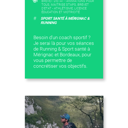
BREVET D'ETAT - ANIMATIONS POUR
TOUS, MAITRISE STAPS, BREVET
D'ETAT - ATHLÉTISME, LICENCE
ÉDUCATION ET MOTRICITÉ
#
SPORT SANTÉ À MÉRIGNAC &
RUNNING
Besoin d'un coach sportif ?
Je serai là pour vos séances
de Running & Sport santé à
Mérignac et Bordeaux, pour
vous permettre de
concrétiser vos objectifs.