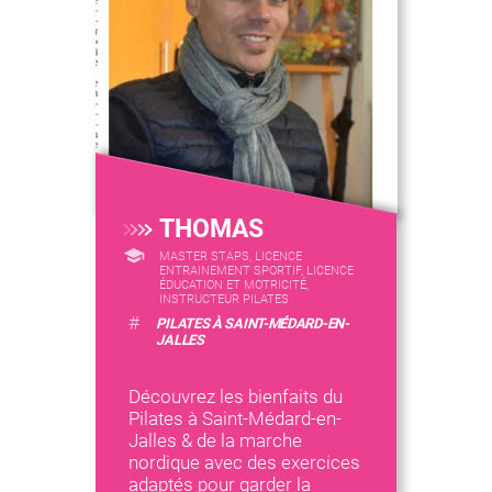
THOMAS
MASTER STAPS, LICENCE
ENTRAINEMENT SPORTIF, LICENCE
ÉDUCATION ET MOTRICITÉ,
INSTRUCTEUR PILATES
#
PILATES À SAINT-MÉDARD-EN-
JALLES
Découvrez les bienfaits du
Pilates à Saint-Médard-en-
Jalles & de la marche
nordique avec des exercices
adaptés pour garder la