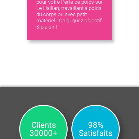
pour votre Perte de poids sur
Le Haillan, travaillant à poids
du corps ou avec petit
matériel ! Conjuguez objectif
& plaisir !
Clients
98%
30000+
Satisfaits