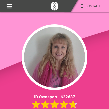
CONTACT
ID Ownsport :
622637