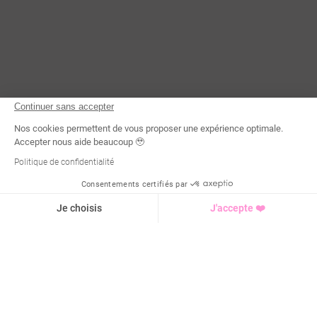
Continuer sans accepter
Nos cookies permettent de vous proposer une expérience optimale.
Accepter nous aide beaucoup 🥹
Politique de confidentialité
Consentements certifiés par
Demande d'infos
Je choisis
J'accepte ❤️
Axeptio consent
Plateforme de Gestion du Consentement : Personnalisez vo
Notre plateforme vous permet d'adapter et de gérer vos para