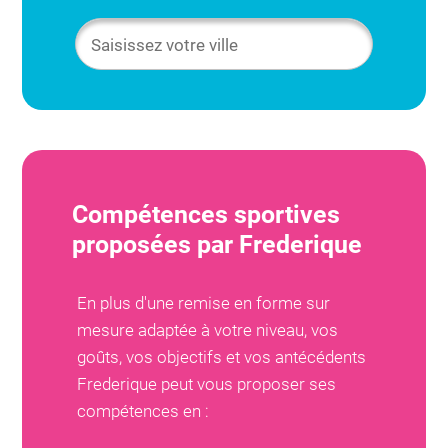
Compétences sportives
proposées par
Frederique
En plus d'une remise en forme sur
mesure adaptée à votre niveau, vos
goûts, vos objectifs et vos antécédents
Frederique
peut vous proposer ses
compétences en :