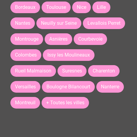
Bordeaux
Toulouse
Nice
Lille
Nantes
Neuilly sur Seine
Levallois Perret
Montrouge
Asnières
Courbevoie
Colombes
Issy les Moulineaux
Rueil Malmaison
Suresnes
Charenton
Versailles
Boulogne Bilancourt
Nanterre
Montreuil
+ Toutes les villes