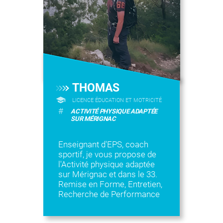
THOMAS
LICENCE ÉDUCATION ET MOTRICITÉ
#
ACTIVITÉ PHYSIQUE ADAPTÉE
SUR MÉRIGNAC
Enseignant d'EPS, coach
sportif, je vous propose de
l'Activité physique adaptée
sur Mérignac et dans le 33.
Remise en Forme, Entretien,
Recherche de Performance