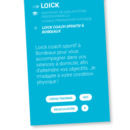
LOICK
CERTIFICAT DE QUALIFICATION
PROFESSIONNELLE
LICENCE PRÉPARATION PHYSIQUE
LOICK COACH SPORTIF À
#
BORDEAUX
Loick coach sportif à
Bordeaux pour vous
accompagner dans vos
séances à domicile, afin
d'atteindre vos objectifs. Je
m'adapte à votre condition
physique !
HIIT
CROSS TRAINING
+
MUSCULATION