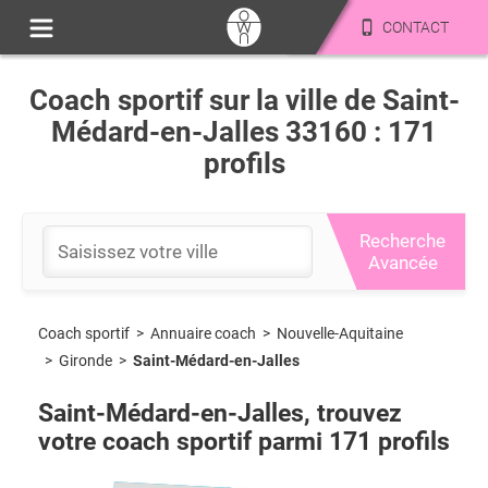
CONTACT
Coach sportif sur la ville de Saint-
Médard-en-Jalles 33160 : 171
profils
Recherche
Avancée
Coach sportif
>
Nouvelle-Aquitaine
>
Annuaire coach
>
Gironde
>
Saint-Médard-en-Jalles
Saint-Médard-en-Jalles
, trouvez
votre coach sportif parmi
171
profils