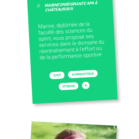
MARINE ENSEIGNANTE APA À
#
CHÂTEAUROUX
Marine, diplômée de la
faculté des sciences du
sport, vous propose ses
services dans le domaine du
réentraînement à l'effort ou
de la performance sportive
GYMNASTIQUE
STEP
+
FITNESS