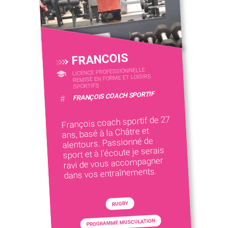
FRANCOIS
LICENCE PROFESSIONNELLE
REMISE EN FORME ET LOISIRS
SPORTIFS
FRANÇOIS COACH SPORTIF
#
François coach sportif de 27
ans, basé à la Châtre et
alentours. Passionné de
sport et à l'écoute je serais
ravi de vous accompagner
dans vos entraînements.
RUGBY
PROGRAMME MUSCULATION