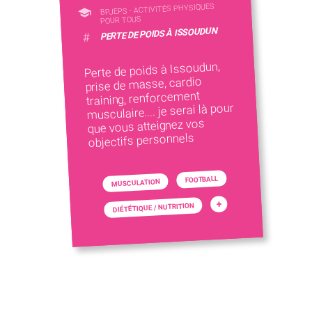
BPJEPS - ACTIVITÉS PHYSIQUES
POUR TOUS
PERTE DE POIDS À ISSOUDUN
#
Perte de poids à Issoudun,
prise de masse, cardio
training, renforcement
musculaire.... je serai là pour
que vous atteignez vos
objectifs personnels
FOOTBALL
MUSCULATION
+
DIÉTÉTIQUE / NUTRITION