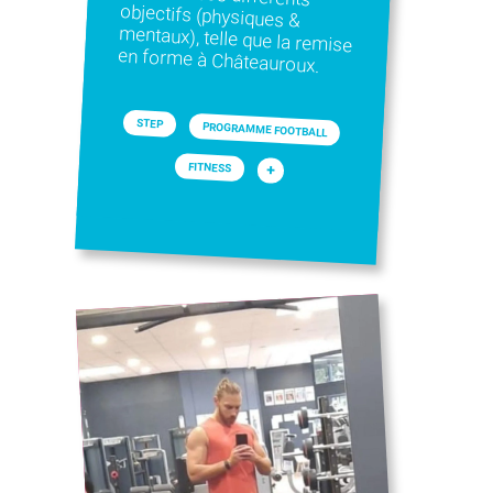
en forme à Châteauroux.
STEP
PROGRAMME FOOTBALL
FITNESS
+