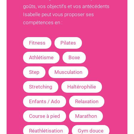
goûts, vos objectifs et vos antécédents
Isabelle
peut vous proposer ses
compétences en :
Fitness
Pilates
Athlétisme
Boxe
Step
Musculation
Stretching
Haltérophilie
Enfants / Ado
Relaxation
Course à pied
Marathon
Réathlétisation
Gym douce