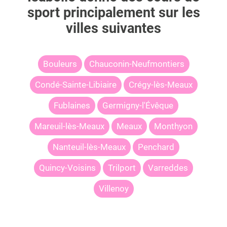
sport principalement sur les
villes suivantes
Bouleurs
Chauconin-Neufmontiers
Condé-Sainte-Libiaire
Crégy-lès-Meaux
Fublaines
Germigny-l'Évêque
Mareuil-lès-Meaux
Meaux
Monthyon
Nanteuil-lès-Meaux
Penchard
Quincy-Voisins
Trilport
Varreddes
Villenoy