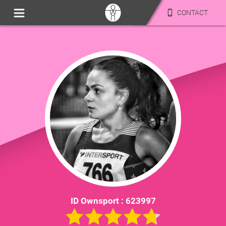
CONTACT
ID Ownsport :
623997