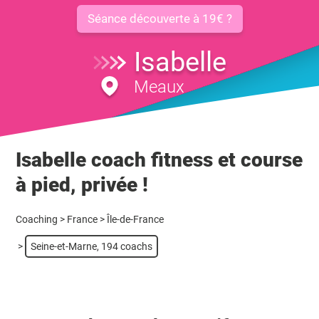
Séance découverte à 19€ ?
Isabelle
Meaux
Isabelle coach fitness et course
à pied, privée !
Coaching
>
France
>
Île-de-France
>
Seine-et-Marne, 194 coachs