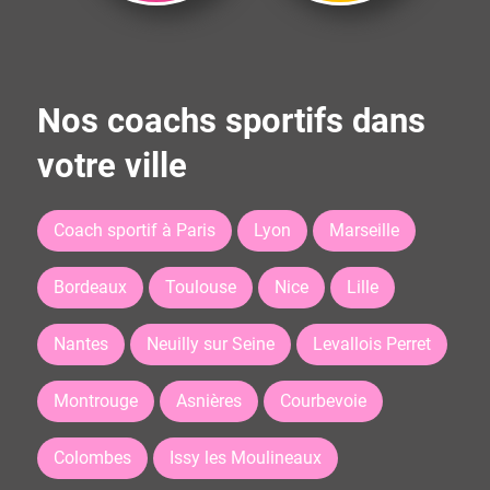
Nos coachs sportifs dans
votre ville
Coach sportif à Paris
Lyon
Marseille
Bordeaux
Toulouse
Nice
Lille
Nantes
Neuilly sur Seine
Levallois Perret
Montrouge
Asnières
Courbevoie
Colombes
Issy les Moulineaux