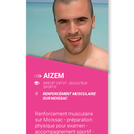
AIZEM
BREVET D'ETAT - EDUCATEUR
SPORTIF
#
RENFORCEMENT MUSCULAIRE
SUR MOISSAC
Renforcement musculaire
sur Moissac - préparation
physique pour examen -
accompagnement sportif -