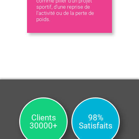
comme pilier d'un projet
sportif, d'une reprise de
l'activité ou de la perte de
poids.
Clients
98%
30000+
Satisfaits