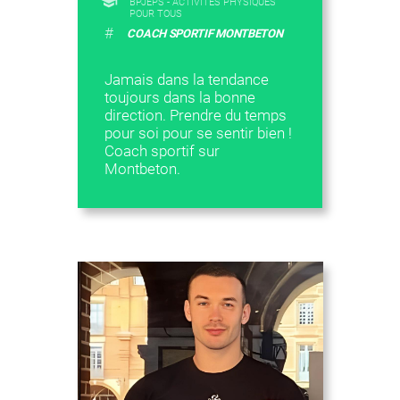
BPJEPS - ACTIVITÉS PHYSIQUES
POUR TOUS
#
COACH SPORTIF MONTBETON
Jamais dans la tendance
toujours dans la bonne
direction. Prendre du temps
pour soi pour se sentir bien !
Coach sportif sur
Montbeton.