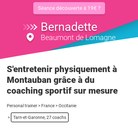
Séance découverte à 19€ ?
Bernadette
Beaumont de Lomagne
S'entretenir physiquement à
Montauban grâce à du
coaching sportif sur mesure
Personal trainer
>
France
>
Occitanie
>
Tarn-et-Garonne, 27 coachs