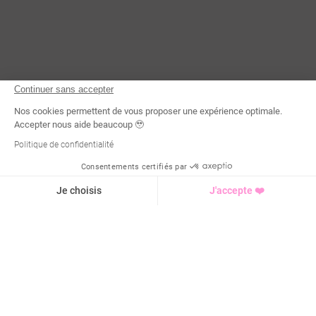
Continuer sans accepter
Nos cookies permettent de vous proposer une expérience optimale.
Accepter nous aide beaucoup 🥹
Politique de confidentialité
Consentements certifiés par
Demande d'infos
Je choisis
J'accepte ❤️
Axeptio consent
Plateforme de Gestion du Consentement : Personnalisez vo
Notre plateforme vous permet d'adapter et de gérer vos para