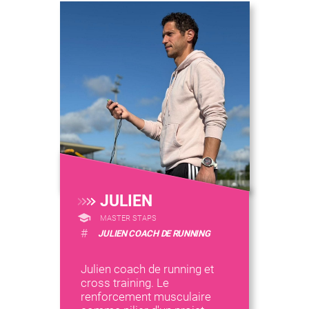
JULIEN
MASTER STAPS
#
JULIEN COACH DE RUNNING
Julien coach de running et
cross training. Le
renforcement musculaire