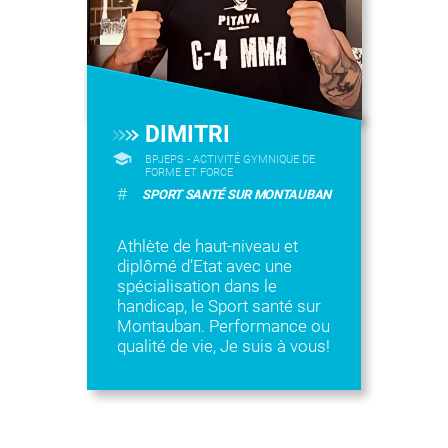
DIMITRI
BPJEPS - ACTIVITÉ GYMNIQUE DE
FORME ET FORCE
#
SPORT SANTÉ SUR MONTAUBAN
Athlète de haut-niveau et
diplômé d’Etat avec une
spécialisation dans le
handicap, le Sport santé sur
Montauban. Performance ou
qualité de vie, Je suis à vous!