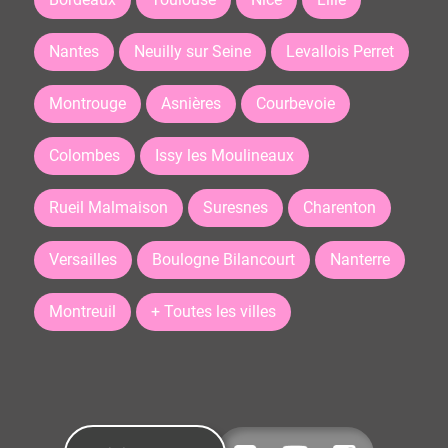
Nantes
Neuilly sur Seine
Levallois Perret
Montrouge
Asnières
Courbevoie
Colombes
Issy les Moulineaux
Rueil Malmaison
Suresnes
Charenton
Versailles
Boulogne Bilancourt
Nanterre
Montreuil
+ Toutes les villes