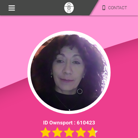
CONTACT
ID Ownsport :
610423