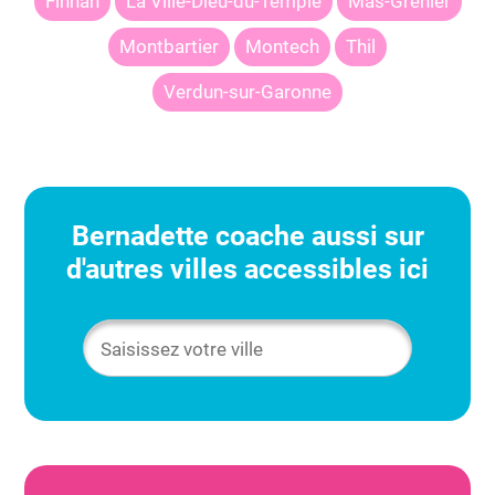
Finhan
La Ville-Dieu-du-Temple
Mas-Grenier
Montbartier
Montech
Thil
Verdun-sur-Garonne
Bernadette
coache aussi sur
d'autres villes accessibles ici