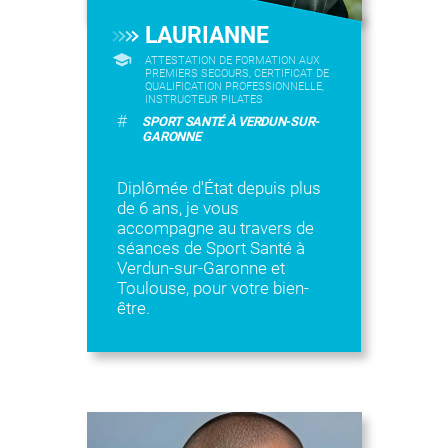
LAURIANNE
ATTESTATION DE FORMATION AUX
PREMIERS SECOURS, CERTIFICAT DE
QUALIFICATION PROFESSIONNELLE,
INSTRUCTEUR PILATES
#
SPORT SANTÉ À VERDUN-SUR-
GARONNE
Diplômée d'État depuis plus
de 6 ans, je vous
accompagne au travers de
séances de Sport Santé à
Verdun-sur-Garonne et
Toulouse, pour votre bien-
être.