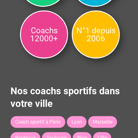
Coachs
N°1 depuis
12000+
2006
Nos coachs sportifs dans
votre ville
Coach sportif à Paris
Lyon
Marseille
Bordeaux
Toulouse
Nice
Lille