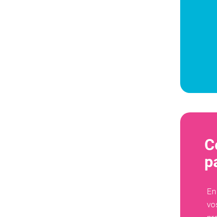
C
p
En
vo