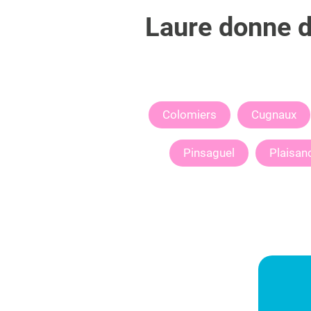
Laure
donne de
Colomiers
Cugnaux
Pinsaguel
Plaisan