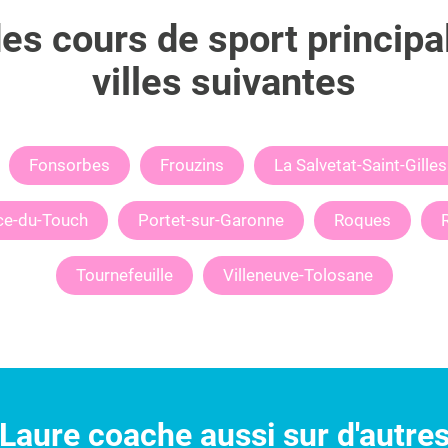
s cours de sport principa
villes suivantes
Fonsorbes
Frouzins
La Salvetat-Saint-Gilles
ce-du-Touch
Portet-sur-Garonne
Roques
Tournefeuille
Villeneuve-Tolosane
Laure
coache aussi sur d'autre