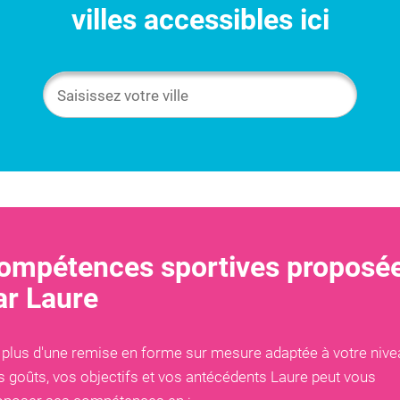
villes accessibles ici
ompétences sportives proposé
ar
Laure
 plus d'une remise en forme sur mesure adaptée à votre nive
s goûts, vos objectifs et vos antécédents
Laure
peut vous