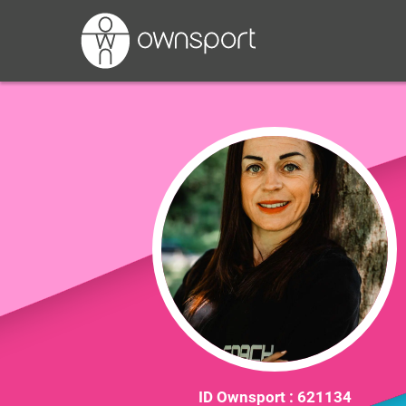
ID Ownsport :
621134