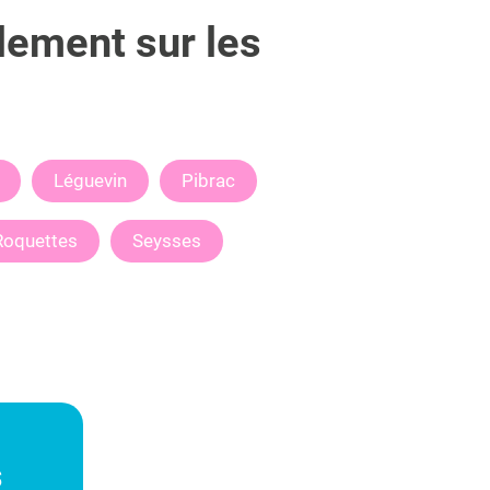
lement sur les
Léguevin
Pibrac
Roquettes
Seysses
s