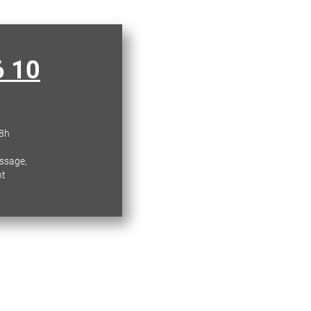
6 10
18h
essage,
nt