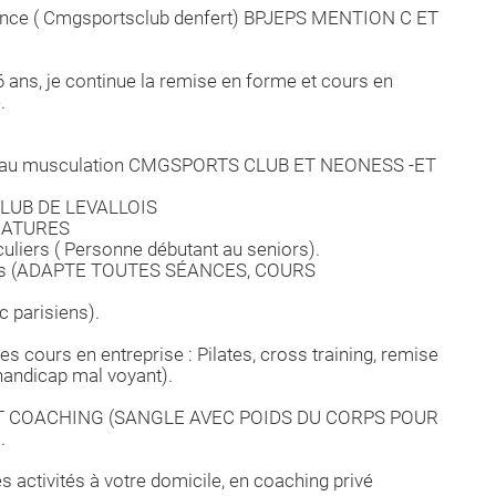
nance ( Cmgsportsclub denfert) BPJEPS MENTION C ET
 6 ans, je continue la remise en forme et cours en
.
 plateau musculation CMGSPORTS CLUB ET NEONESS -ET
CLUB DE LEVALLOIS
NATURES
iculiers ( Personne débutant au seniors).
ntes (ADAPTE TOUTES SÉANCES, COURS
 parisiens).
s cours en entreprise : Pilates, cross training, remise
 handicap mal voyant).
T COACHING (SANGLE AVEC POIDS DU CORPS POUR
.
s activités à votre domicile, en coaching privé