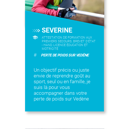
SEVERINE
ATTESTATION DE FORMATION AUX
PREMIERS SECOURS, BREVET D'ÉTAT
- HAND, LICENCE ÉDUCATION ET
MOTRICITÉ
#
PERTE DE POIDS SUR VEDÈNE
Un objectif précis ou juste
envie de reprendre goût au
sport, seul ou en famille, je
suis là pour vous
accompagner dans votre
perte de poids sur Vedène