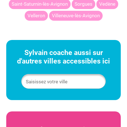
Saint-Saturnin-lès-Avignon
Sorgues
Vedène
Velleron
Villeneuve-lès-Avignon
Sylvain
coache aussi sur
d'autres villes accessibles ici