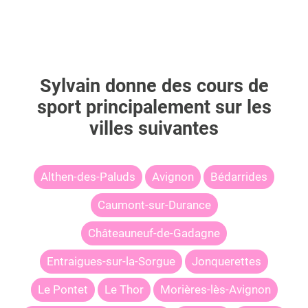
Sylvain
donne des cours de
sport principalement sur les
villes suivantes
Althen-des-Paluds
Avignon
Bédarrides
Caumont-sur-Durance
Châteauneuf-de-Gadagne
Entraigues-sur-la-Sorgue
Jonquerettes
Le Pontet
Le Thor
Morières-lès-Avignon