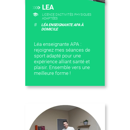
LEA
LICENCE D’ACTIVITÉS PHYSIQUES
ADAPTÉES
#
LÉA ENSEIGNANTE APA À
DOMICILE
Léa enseignante APA :
rejoignez mes séances de
sport adapté pour une
expérience alliant santé et
plaisir. Ensemble vers une
meilleure forme !