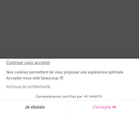
Continuer sans accepter
Nos cookies permettent de vous proposer une expérience optimale.
Accepter nous aide beaucoup 🥹
Politique de confidentialité
Consentements certifiés par
Demande d'infos
Je choisis
J'accepte ❤️
Axeptio consent
Plateforme de Gestion du Consentement : Personnalisez vo
Notre plateforme vous permet d'adapter et de gérer vos para