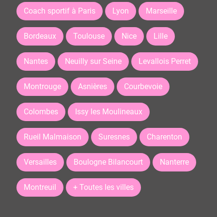
Coach sportif à Paris
Lyon
Marseille
Bordeaux
Toulouse
Nice
Lille
Nantes
Neuilly sur Seine
Levallois Perret
Montrouge
Asnières
Courbevoie
Colombes
Issy les Moulineaux
Rueil Malmaison
Suresnes
Charenton
Versailles
Boulogne Bilancourt
Nanterre
Montreuil
+ Toutes les villes