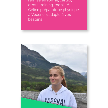
remise en forme, cardio,
cross training, mobilité :
Céline préparatrice physique
à Vedène s'adapte à vos
besoins.