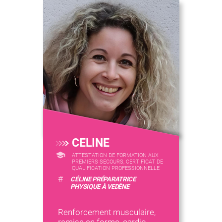
CELINE
ATTESTATION DE FORMATION AUX
PREMIERS SECOURS, CERTIFICAT DE
QUALIFICATION PROFESSIONNELLE
#
CÉLINE PRÉPARATRICE
PHYSIQUE À VEDÈNE
Renforcement musculaire,