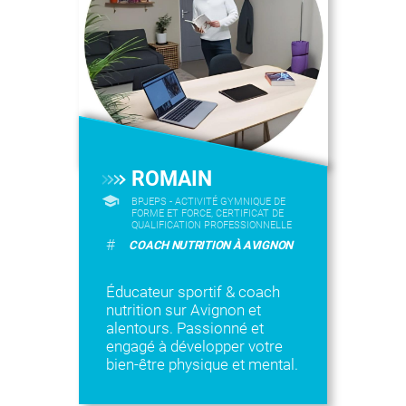
ROMAIN
BPJEPS - ACTIVITÉ GYMNIQUE DE
FORME ET FORCE, CERTIFICAT DE
QUALIFICATION PROFESSIONNELLE
#
COACH NUTRITION À AVIGNON
Éducateur sportif & coach
nutrition sur Avignon et
alentours. Passionné et
engagé à développer votre
bien-être physique et mental.