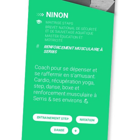
NINON
MAITRISE STAPS
BREVET NATIONAL DE SÉCURITÉ
ET DE SAUVETAGE AQUATIQUE
MASTER ÉDUCATION ET
MOTRICITÉ
#
RENFORCEMENT MUSCULAIRE À
SERRIS
Coach pour se dépenser et
se raffermir en s'amusant.
Cardio, récupération yoga,
step, danse, boxe et
renforcement musculaire à
Serris & ses environs 💪
ENTRAINEMENT STEP
NATATION
DANSE
+