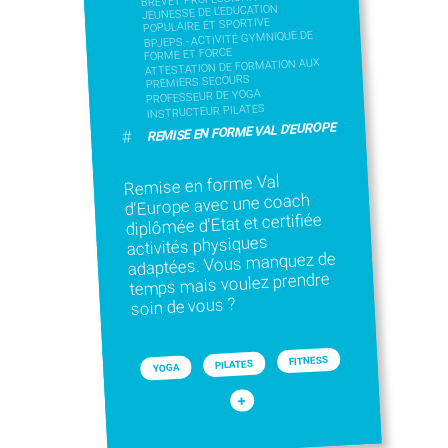
JEUNESSE DE L'EDUCATION
POPULAIRE ET SPORTIVE
BPJEPS - ACTIVITÉ GYMNIQUE DE
FORME ET FORCE
ATTESTATION DE FORMATION AUX
PREMIERS SECOURS
PROFESSEUR DE YOGA
INSTRUCTEUR PILATES
REMISE EN FORME VAL D'EUROPE
#
Remise en forme Val
d'Europe avec une coach
diplômée d'Etat et certifiée
activités physiques
adaptées. Vous manquez de
temps mais voulez prendre
soin de vous ?
FITNESS
PILATES
YOGA
+