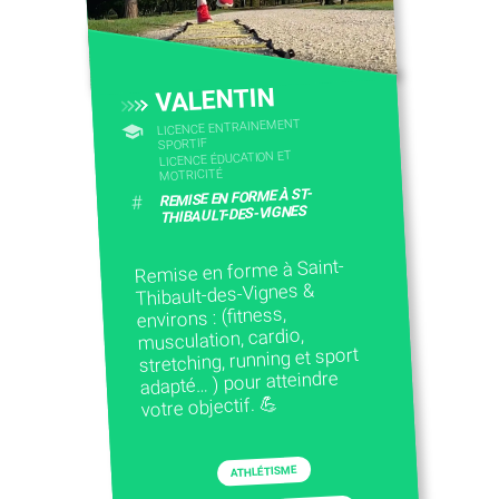
VALENTIN
LICENCE ENTRAINEMENT
SPORTIF
LICENCE ÉDUCATION ET
MOTRICITÉ
REMISE EN FORME À ST-
#
THIBAULT-DES-VIGNES
Remise en forme à Saint-
Thibault-des-Vignes &
environs : (fitness,
musculation, cardio,
stretching, running et sport
adapté… ) pour atteindre
votre objectif. 💪
ATHLÉTISME