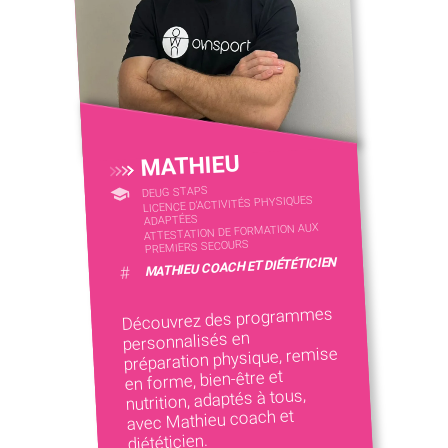
MATHIEU
DEUG STAPS
LICENCE D’ACTIVITÉS PHYSIQUES
ADAPTÉES
ATTESTATION DE FORMATION AUX
PREMIERS SECOURS
MATHIEU COACH ET DIÉTÉTICIEN
#
Découvrez des programmes
personnalisés en
préparation physique, remise
en forme, bien-être et
nutrition, adaptés à tous,
avec Mathieu coach et
diététicien.