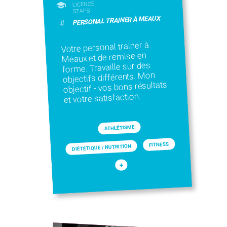
LICENCE
STAPS
PERSONAL TRAINER À MEAUX
#
Votre personal trainer à
Meaux et de remise en
forme. Travaille sur des
objectifs différents. Mon
objectif - vos bons résultats
et votre satisfaction.
ATHLÉTISME
FITNESS
DIÉTÉTIQUE / NUTRITION
+