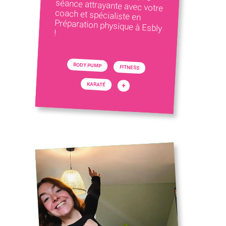
!
BODY PUMP
FITNESS
KARATÉ
+