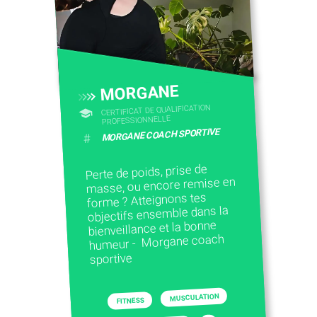
MORGANE
CERTIFICAT DE QUALIFICATION
PROFESSIONNELLE
MORGANE COACH SPORTIVE
#
Perte de poids, prise de
masse, ou encore remise en
forme ? Atteignons tes
objectifs ensemble dans la
bienveillance et la bonne
humeur - Morgane coach
sportive
MUSCULATION
FITNESS