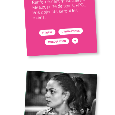
Renforcement musculaire à
Meaux, perte de poids, PPG..
Vos objectifs seront les
miens.
GYMNASTIQUE
FITNESS
+
MUSCULATION