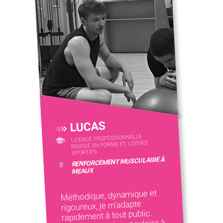
LUCAS
LICENCE PROFESSIONNELLE
REMISE EN FORME ET LOISIRS
SPORTIFS
RENFORCEMENT MUSCULAIRE À
#
MEAUX
Méthodique, dynamique et
rigoureux, je m'adapte
rapidement à tout public.