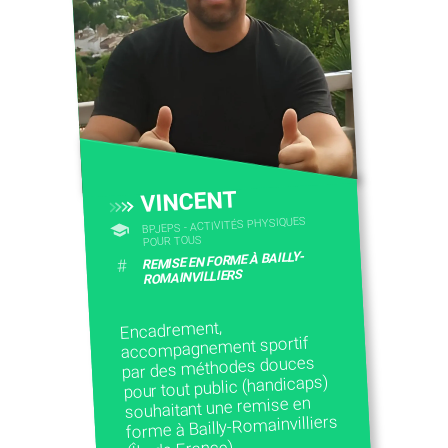
CONTACTEZ-NOUS
VINCENT
BPJEPS - ACTIVITÉS PHYSIQUES
POUR TOUS
REMISE EN FORME À BAILLY-
#
ROMAINVILLIERS
Encadrement,
accompagnement sportif
par des méthodes douces
pour tout public (handicaps)
souhaitant une remise en
forme à Bailly-Romainvilliers