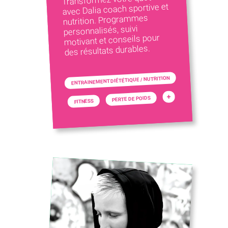
avec Dalia coach sportive et
nutrition. Programmes
personnalisés, suivi
motivant et conseils pour
des résultats durables.
ENTRAINEMENT DIÉTÉTIQUE / NUTRITION
+
PERTE DE POIDS
FITNESS