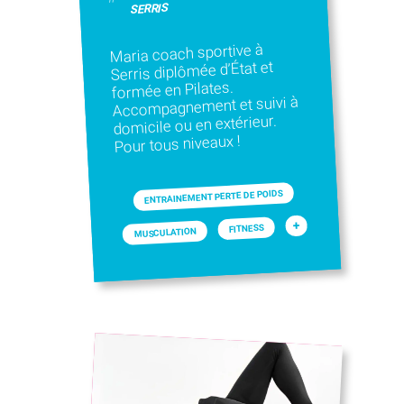
SERRIS
Maria coach sportive à
Serris diplômée d’État et
formée en Pilates.
Accompagnement et suivi à
domicile ou en extérieur.
Pour tous niveaux !
ENTRAINEMENT PERTE DE POIDS
+
FITNESS
MUSCULATION