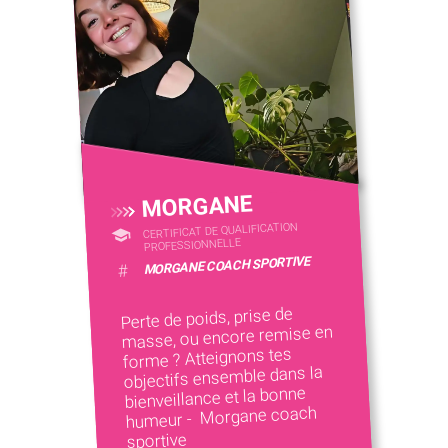
MORGANE
CERTIFICAT DE QUALIFICATION
PROFESSIONNELLE
MORGANE COACH SPORTIVE
#
Perte de poids, prise de
masse, ou encore remise en
forme ? Atteignons tes
objectifs ensemble dans la
bienveillance et la bonne
humeur - Morgane coach
sportive