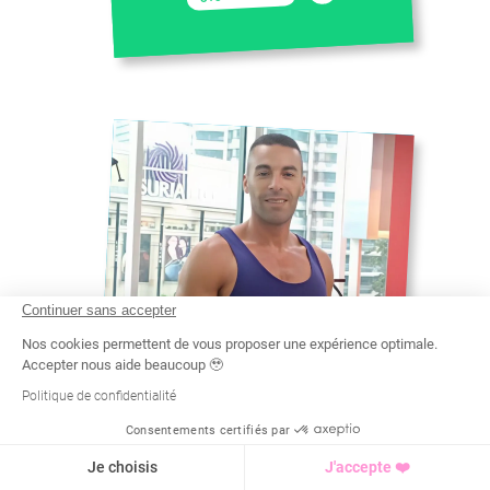
Continuer sans accepter
Nos cookies permettent de vous proposer une expérience optimale.
Accepter nous aide beaucoup 🥹
Politique de confidentialité
Consentements certifiés par
SOUFYANE
Recherche
Tarif
Demande d'info
Je choisis
J'accepte ❤️
BPJEPS - ACTIVITÉ GYMNIQUE DE
FORME ET FORCE