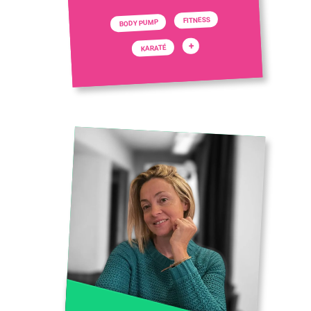
FITNESS
BODY PUMP
+
KARATÉ