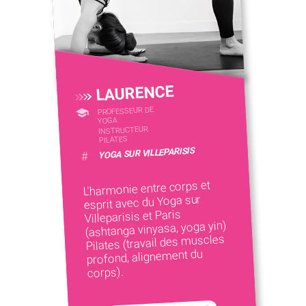
LAURENCE
PROFESSEUR DE
YOGA
INSTRUCTEUR
PILATES
YOGA SUR VILLEPARISIS
#
L'harmonie entre corps et
esprit avec du Yoga sur
Villeparisis et Paris
(ashtanga vinyasa, yoga yin)
Pilates (travail des muscles
profond, alignement du
corps).