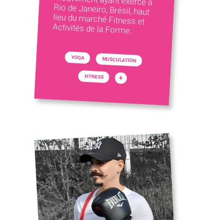
Activités de la Forme.
YOGA
MUSCULATION
FITNESS
+