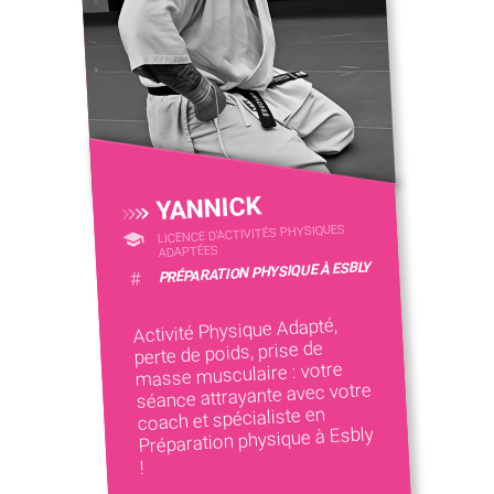
YANNICK
LICENCE D’ACTIVITÉS PHYSIQUES
ADAPTÉES
PRÉPARATION PHYSIQUE À ESBLY
#
Activité Physique Adapté,
perte de poids, prise de
masse musculaire : votre
séance attrayante avec votre
coach et spécialiste en
Préparation physique à Esbly
!