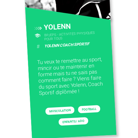
YOLENN
BPJEPS - ACTIVITÉS PHYSIQUES
POUR TOUS
YOLENN COACH SPORTIF
#
Tu veux te remettre au sport,
mincir ou te maintenir en
forme mais tu ne sais pas
comment faire ? Viens faire
du sport avec Yolenn, Coach
Sportif diplômée !
FOOTBALL
MUSCULATION
ENFANTS / ADO