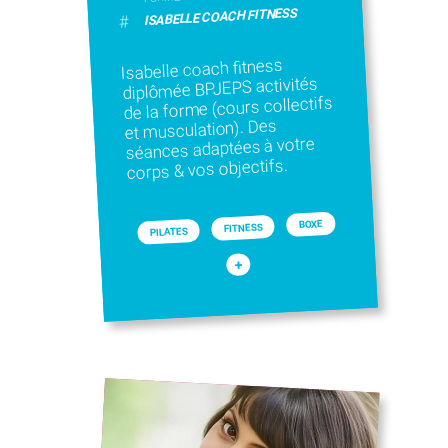
ISABELLE COACH FITNESS
#
Isabelle coach fitness
diplômée BPJEPS activités
de la forme (cours collectifs
et musculation). Des
séances adaptées à votre
corps & vos objectifs.
BOXE
FITNESS
PILATES
+