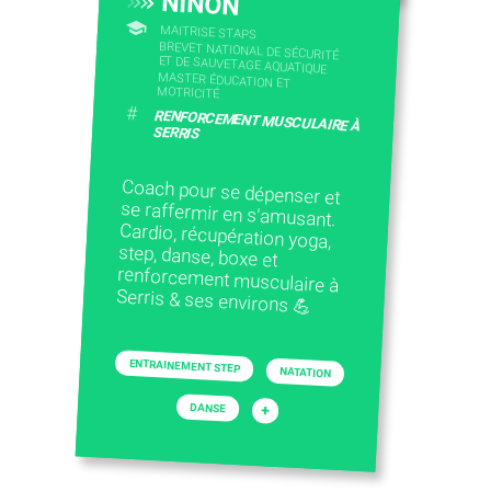
NINON
MAITRISE STAPS
BREVET NATIONAL DE SÉCURITÉ
ET DE SAUVETAGE AQUATIQUE
MASTER ÉDUCATION ET
MOTRICITÉ
#
RENFORCEMENT MUSCULAIRE À
SERRIS
Coach pour se dépenser et
se raffermir en s'amusant.
Cardio, récupération yoga,
step, danse, boxe et
renforcement musculaire à
Serris & ses environs 💪
ENTRAINEMENT STEP
NATATION
DANSE
+