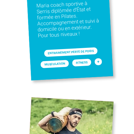
Maria coach sportive à
Serris diplômée d’État et
formée en Pilates.
Accompagnement et suivi à
domicile ou en extérieur.
Pour tous niveaux !
ENTRAINEMENT PERTE DE POIDS
+
FITNESS
MUSCULATION