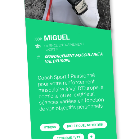
CONTACTEZ-NOUS
MIGUEL
LICENCE ENTRAINEMENT
SPORTIF
RENFORCEMENT MUSCULAIRE À
#
VAL D'EUROPE
Coach Sportif Passionné
pour votre renforcement
musculaire à Val D'Europe, à
domicile ou en extérieur,
séances variées en fonction
de vos objectifs personnels
DIÉTÉTIQUE / NUTRITION
FITNESS
+
CYCLISME / VTT