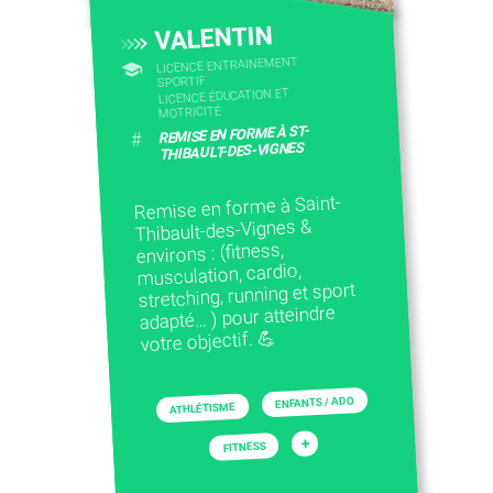
VALENTIN
LICENCE ENTRAINEMENT
SPORTIF
LICENCE ÉDUCATION ET
MOTRICITÉ
REMISE EN FORME À ST-
#
THIBAULT-DES-VIGNES
Remise en forme à Saint-
Thibault-des-Vignes &
environs : (fitness,
musculation, cardio,
stretching, running et sport
adapté… ) pour atteindre
votre objectif. 💪
ENFANTS / ADO
ATHLÉTISME
+
FITNESS