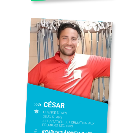
CÉSAR
LICENCE STAPS
DEUG STAPS
ATTESTATION DE FORMATION AUX
PREMIERS SECOURS
#
GYM DOUCE À NANTEUIL LÈS