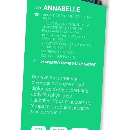
ANNABELLE
BREVET D'ETAT - MÉTIERS DE LA
FORME
BREVET PROFESSIONNEL DE LA
JEUNESSE DE L'EDUCATION
POPULAIRE ET SPORTIVE
BPJEPS - ACTIVITÉ GYMNIQUE DE
FORME ET FORCE
ATTESTATION DE FORMATION AUX
PREMIERS SECOURS
PROFESSEUR DE YOGA
INSTRUCTEUR PILATES
#
REMISE EN FORME VAL D'EUROPE
Remise en forme Val
d'Europe avec une coach
diplômée d'Etat et certifiée
activités physiques
adaptées. Vous manquez de
temps mais voulez prendre
soin de vous ?
YOGA