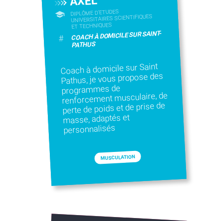
AXEL
DIPLÔME D'ETUDES
UNIVERSITAIRES SCIENTIFIQUES
ET TECHNIQUES
COACH À DOMICILE SUR SAINT-
#
PATHUS
Coach à domicile sur Saint
Pathus, je vous propose des
programmes de
renforcement musculaire, de
perte de poids et de prise de
masse, adaptés et
personnalisés
MUSCULATION