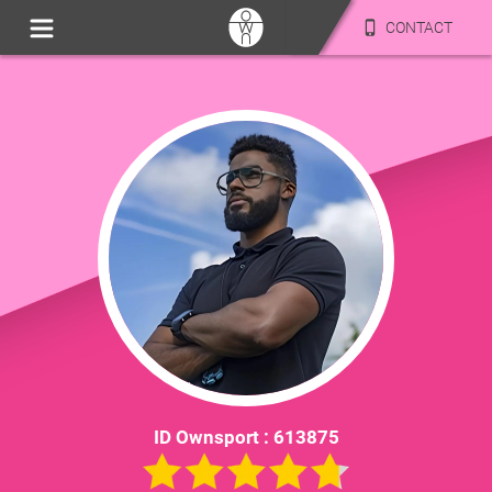
CONTACT
ID Ownsport :
613875