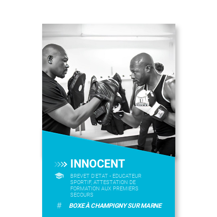
INNOCENT
BREVET D'ETAT - EDUCATEUR
SPORTIF, ATTESTATION DE
FORMATION AUX PREMIERS
SECOURS
#
BOXE À CHAMPIGNY SUR MARNE