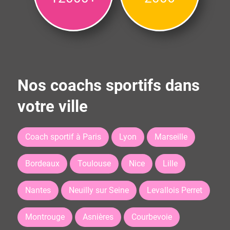
Nos coachs sportifs dans
votre ville
Coach sportif à Paris
Lyon
Marseille
Bordeaux
Toulouse
Nice
Lille
Nantes
Neuilly sur Seine
Levallois Perret
Montrouge
Asnières
Courbevoie