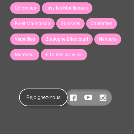
Colombes
Issy les Moulineaux
Rueil Malmaison
Suresnes
Charenton
Versailles
Boulogne Bilancourt
Nanterre
Montreuil
+ Toutes les villes
Rejoignez-nous
CONTACTEZ-NOUS