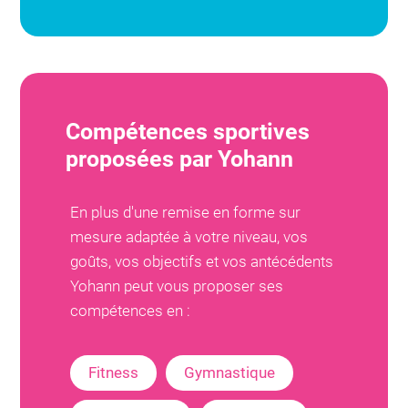
Compétences sportives
proposées par
Yohann
En plus d'une remise en forme sur
mesure adaptée à votre niveau, vos
goûts, vos objectifs et vos antécédents
Yohann
peut vous proposer ses
compétences en :
Fitness
Gymnastique