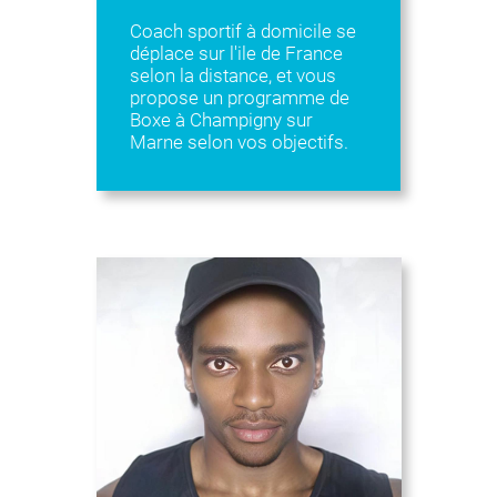
Coach sportif à domicile se
déplace sur l'ile de France
selon la distance, et vous
propose un programme de
Boxe à Champigny sur
Marne selon vos objectifs.