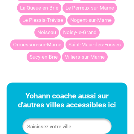
La Queue-en-Brie
Le Perreux-sur-Marne
Le Plessis-Trévise
Nogent-sur-Marne
Noiseau
Noisy-le-Grand
Ormesson-sur-Marne
Saint-Maur-des-Fossés
Sucy-en-Brie
Villiers-sur-Marne
Yohann
coache aussi sur
d'autres villes accessibles ici