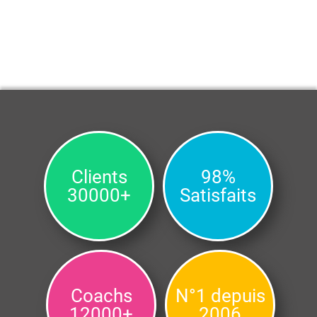
Clients
98%
30000+
Satisfaits
Coachs
N°1 depuis
12000+
2006