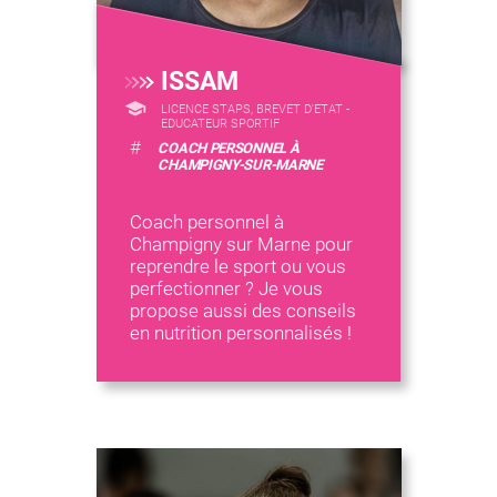
ISSAM
LICENCE STAPS, BREVET D'ETAT -
EDUCATEUR SPORTIF
#
COACH PERSONNEL À
CHAMPIGNY-SUR-MARNE
Coach personnel à
Champigny sur Marne pour
reprendre le sport ou vous
perfectionner ? Je vous
propose aussi des conseils
en nutrition personnalisés !