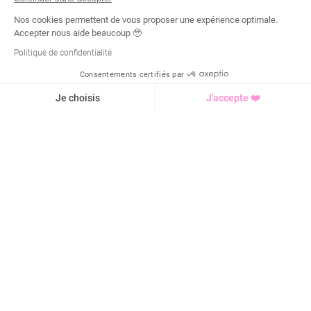
Nos cookies permettent de vous proposer une expérience optimale.
Accepter nous aide beaucoup 🥹
Politique de confidentialité
Consentements certifiés par
Demande d'infos
Je choisis
J'accepte ❤️
Axeptio consent
Plateforme de Gestion du Consentement : Personnalisez vo
Notre plateforme vous permet d'adapter et de gérer vos para