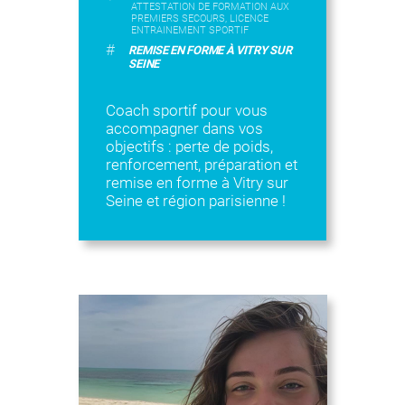
ATTESTATION DE FORMATION AUX
PREMIERS SECOURS, LICENCE
ENTRAINEMENT SPORTIF
#
REMISE EN FORME À VITRY SUR
SEINE
Coach sportif pour vous
accompagner dans vos
objectifs : perte de poids,
renforcement, préparation et
remise en forme à Vitry sur
Seine et région parisienne !