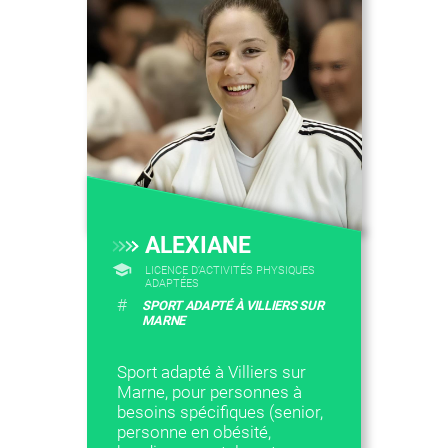
ALEXIANE
LICENCE D’ACTIVITÉS PHYSIQUES
ADAPTÉES
#
SPORT ADAPTÉ À VILLIERS SUR
MARNE
Sport adapté à Villiers sur
Marne, pour personnes à
besoins spécifiques (senior,
personne en obésité,