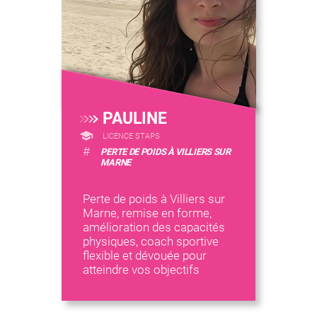
PAULINE
LICENCE STAPS
#
PERTE DE POIDS À VILLIERS SUR
MARNE
Perte de poids à Villiers sur
Marne, remise en forme,
amélioration des capacités
physiques, coach sportive
flexible et dévouée pour
atteindre vos objectifs