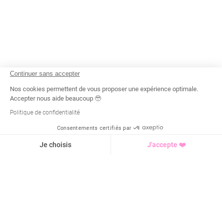
Continuer sans accepter
Nos cookies permettent de vous proposer une expérience optimale.
Accepter nous aide beaucoup 🥹
Politique de confidentialité
Consentements certifiés par
Recherche
Tarif
Demande d'info
Je choisis
J'accepte ❤️
Axeptio consent
Plateforme de Gestion du Consentement : Personnalisez vo
Notre plateforme vous permet d'adapter et de gérer vos para