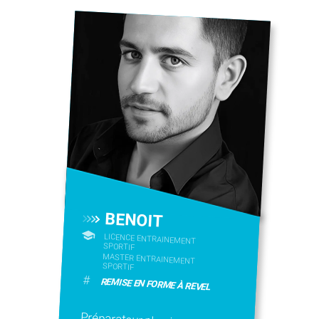
BENOIT
LICENCE ENTRAINEMENT
SPORTIF
MASTER ENTRAINEMENT
SPORTIF
#
REMISE EN FORME À REVEL