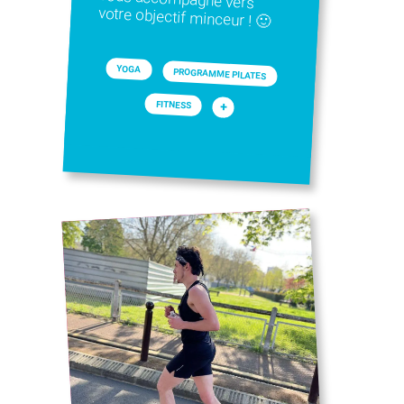
votre objectif minceur ! 🙂
YOGA
PROGRAMME PILATES
FITNESS
+