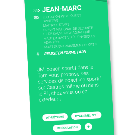
JEAN-MARC
EDUCATION PHYSIQUE ET
SPORTIVE
MAITRISE STAPS
BREVET NATIONAL DE SÉCURITÉ
ET DE SAUVETAGE AQUATIQUE
MASTER D'ACTIVITÉS PHYSIQUES
ADAPTÉES
MASTER ENTRAINEMENT SPORTIF
REMISE EN FORME TARN
#
JM, coach sportif dans le
Tarn vous propose ses
services de coaching sportif
sur Castres même ou dans
le 81, chez vous ou en
extérieur !
CYCLISME / VTT
ATHLÉTISME
+
MUSCULATION