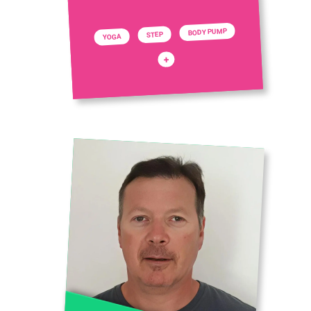
BODY PUMP
STEP
YOGA
+