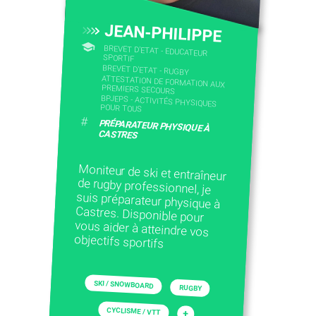
JEAN-PHILIPPE
BREVET D'ETAT - EDUCATEUR
SPORTIF
BREVET D'ETAT - RUGBY
ATTESTATION DE FORMATION AUX
PREMIERS SECOURS
BPJEPS - ACTIVITÉS PHYSIQUES
POUR TOUS
#
PRÉPARATEUR PHYSIQUE À
CASTRES
Moniteur de ski et entraîneur
de rugby professionnel, je
suis préparateur physique à
Castres. Disponible pour
vous aider à atteindre vos
objectifs sportifs
SKI / SNOWBOARD
RUGBY
CYCLISME / VTT
+