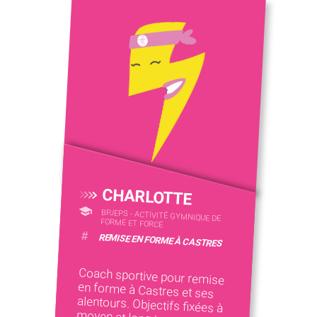
CHARLOTTE
BPJEPS - ACTIVITÉ GYMNIQUE DE
FORME ET FORCE
#
REMISE EN FORME À CASTRES
Coach sportive pour remise
en forme à Castres et ses
alentours. Objectifs fixées à
moyen et long terme.
Activités ludiques à domicile