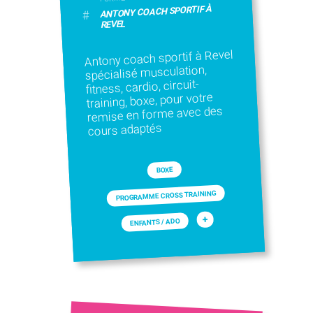
ANTONY COACH SPORTIF À
#
REVEL
Antony coach sportif à Revel
spécialisé musculation,
fitness, cardio, circuit-
training, boxe, pour votre
remise en forme avec des
cours adaptés
BOXE
PROGRAMME CROSS TRAINING
+
ENFANTS / ADO