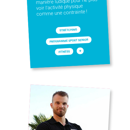
manière ludique pour ne plus
voir l'activité physique
comme une contrainte !
STRETCHING
PROGRAMME SPORT SENIOR
+
FITNESS