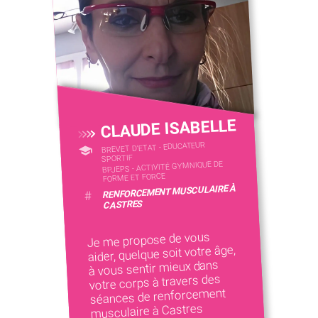
CLAUDE ISABELLE
BREVET D'ETAT - EDUCATEUR
SPORTIF
BPJEPS - ACTIVITÉ GYMNIQUE DE
FORME ET FORCE
RENFORCEMENT MUSCULAIRE À
#
CASTRES
Je me propose de vous
aider, quelque soit votre âge,
à vous sentir mieux dans
votre corps à travers des
séances de renforcement
musculaire à Castres