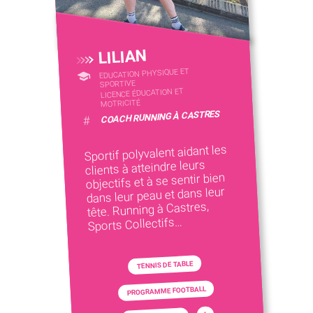
LILIAN
EDUCATION PHYSIQUE ET
SPORTIVE
LICENCE ÉDUCATION ET
MOTRICITÉ
COACH RUNNING À CASTRES
#
Sportif polyvalent aidant les
clients à atteindre leurs
objectifs et à se sentir bien
dans leur peau et dans leur
tête. Running à Castres,
Sports Collectifs…
TENNIS DE TABLE
PROGRAMME FOOTBALL