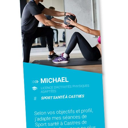
MICHAEL
LICENCE D’ACTIVITÉS PHYSIQUES
ADAPTÉES
SPORT SANTÉ À CASTRES
#
Selon vos objectifs et profil,
j'adapte mes séances de
Sport santé à Castres de