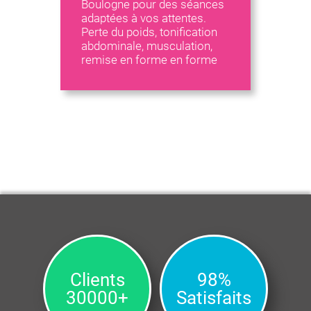
Boulogne pour des séances
adaptées à vos attentes.
Perte du poids, tonification
abdominale, musculation,
remise en forme en forme
Clients
98%
30000+
Satisfaits