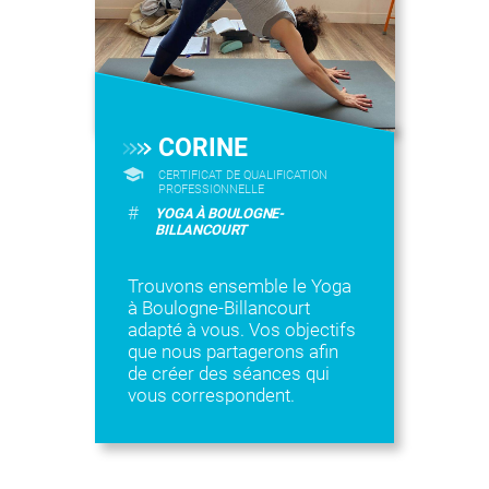
CORINE
CERTIFICAT DE QUALIFICATION
PROFESSIONNELLE
#
YOGA À BOULOGNE-
BILLANCOURT
Trouvons ensemble le Yoga
à Boulogne-Billancourt
adapté à vous. Vos objectifs
que nous partagerons afin
de créer des séances qui
vous correspondent.