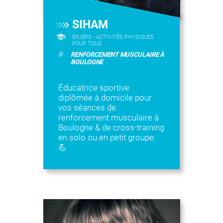
SIHAM
BPJEPS - ACTIVITÉS PHYSIQUES
POUR TOUS
#
RENFORCEMENT MUSCULAIRE À
BOULOGNE
Éducatrice sportive
diplômée à domicile pour
vos séances de
renforcement musculaire à
Boulogne & de cross-training
en solo ou en petit groupe.
💪