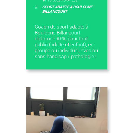
PHYSIQUES ADAPTÉES
#
SPORT ADAPTÉ À BOULOGNE
BILLANCOURT
Coach de sport adapté à
Boulogne Billancourt
diplômée APA, pour tout
public (adulte et enfant), en
groupe ou individuel, avec ou
sans handicap / pathologie !