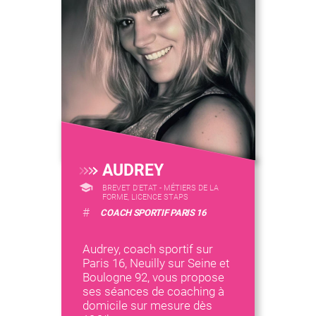
AUDREY
BREVET D'ETAT - MÉTIERS DE LA
FORME, LICENCE STAPS
#
COACH SPORTIF PARIS 16
Audrey, coach sportif sur
Paris 16, Neuilly sur Seine et
Boulogne 92, vous propose
ses séances de coaching à
domicile sur mesure dès