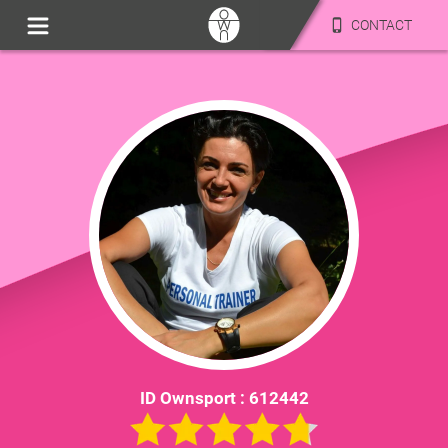
CONTACT
ID Ownsport :
612442