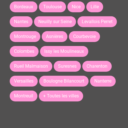
Bordeaux
Toulouse
Nice
Lille
Nantes
Neuilly sur Seine
Levallois Perret
Montrouge
Asnières
Courbevoie
Colombes
Issy les Moulineaux
Rueil Malmaison
Suresnes
Charenton
Versailles
Boulogne Bilancourt
Nanterre
Montreuil
+ Toutes les villes