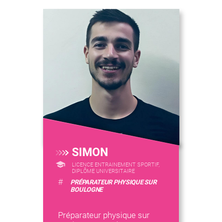
SIMON
LICENCE ENTRAINEMENT SPORTIF,
DIPLÔME UNIVERSITAIRE
#
PRÉPARATEUR PHYSIQUE SUR
BOULOGNE
Préparateur physique sur