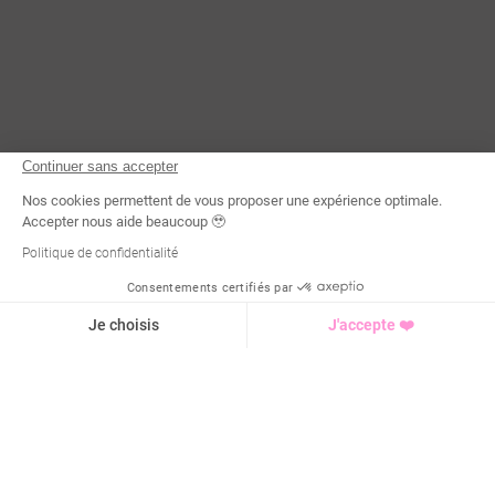
Continuer sans accepter
Nos cookies permettent de vous proposer une expérience optimale.
Accepter nous aide beaucoup 🥹
Politique de confidentialité
Consentements certifiés par
Demande d'infos
Je choisis
J'accepte ❤️
Axeptio consent
Plateforme de Gestion du Consentement : Personnalisez vo
Notre plateforme vous permet d'adapter et de gérer vos para