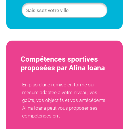
Compétences sportives
proposées par
Alina Ioana
En plus d'une remise en forme sur
mesure adaptée à votre niveau, vos
goûts, vos objectifs et vos antécédents
Alina Ioana
peut vous proposer ses
compétences en :