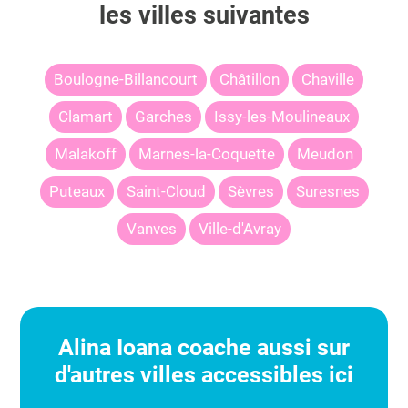
les villes suivantes
Boulogne-Billancourt
Châtillon
Chaville
Clamart
Garches
Issy-les-Moulineaux
Malakoff
Marnes-la-Coquette
Meudon
Puteaux
Saint-Cloud
Sèvres
Suresnes
Vanves
Ville-d'Avray
Alina Ioana
coache aussi sur
d'autres villes accessibles ici