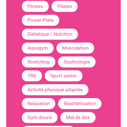
Fitness
Pilates
Power Plate
Diététique / Nutrition
Aquagym
Musculation
Stretching
Sophrologie
TRX
Sport senior
Activité physique adaptée
Relaxation
Réathlétisation
Gym douce
Mal de dos