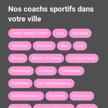
Nos coachs sportifs dans
votre ville
Coach sportif à Paris
Lyon
Marseille
Bordeaux
Toulouse
Nice
Lille
Nantes
Neuilly sur Seine
Levallois Perret
Montrouge
Asnières
Courbevoie
Colombes
Issy les Moulineaux
Rueil Malmaison
Suresnes
Charenton