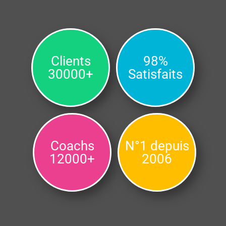
Clients
98%
30000+
Satisfaits
Coachs
N°1 depuis
12000+
2006