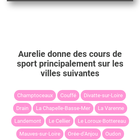
Aurelie
donne des cours de
sport principalement sur les
villes suivantes
Champtoceaux
Couffé
Divatte-sur-Loire
Drain
La Chapelle-Basse-Mer
La Varenne
Landemont
Le Cellier
Le Loroux-Bottereau
Mauves-sur-Loire
Orée-d'Anjou
Oudon