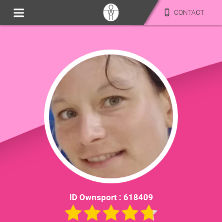
CONTACT
ID Ownsport :
618409