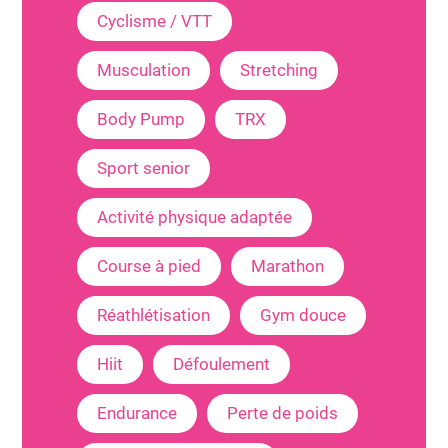
Cyclisme / VTT
Musculation
Stretching
Body Pump
TRX
Sport senior
Activité physique adaptée
Course à pied
Marathon
Réathlétisation
Gym douce
Hiit
Défoulement
Endurance
Perte de poids