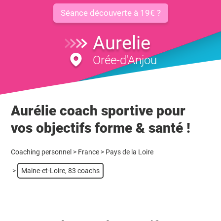
Séance découverte à 19€ ?
Aurelie
Orée-d'Anjou
Aurélie coach sportive pour
vos objectifs forme & santé !
Coaching personnel
>
France
>
Pays de la Loire
>
Maine-et-Loire, 83 coachs