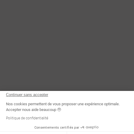
CONTACTEZ-NOUS
Continuer sans accepter
Nos cookies permettent de vous proposer une expérience optimale.
Accepter nous aide beaucoup 🥹
Politique de confidentialité
Consentements certifiés par
Demande d'infos