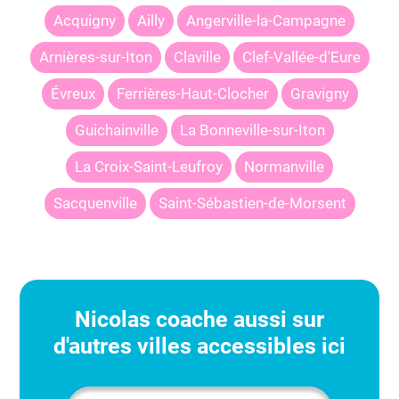
Acquigny
Ailly
Angerville-la-Campagne
Arnières-sur-Iton
Claville
Clef-Vallée-d'Eure
Évreux
Ferrières-Haut-Clocher
Gravigny
Guichainville
La Bonneville-sur-Iton
La Croix-Saint-Leufroy
Normanville
Sacquenville
Saint-Sébastien-de-Morsent
Nicolas
coache aussi sur
d'autres villes accessibles ici