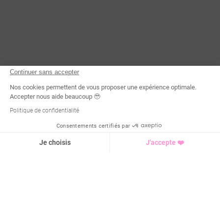
Continuer sans accepter
Nos cookies permettent de vous proposer une expérience optimale.
Accepter nous aide beaucoup 🥹
Politique de confidentialité
Consentements certifiés par
Demande d'infos
Je choisis
J'accepte ❤️
Axeptio consent
Plateforme de Gestion du Consentement : Personnalisez vo
Notre plateforme vous permet d'adapter et de gérer vos para