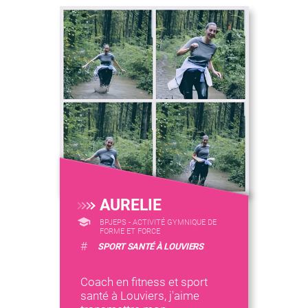
AURELIE
BPJEPS - ACTIVITÉ GYMNIQUE DE
FORME ET FORCE
#
SPORT SANTÉ À LOUVIERS
Coach en fitness et sport
santé à Louviers, j'aime