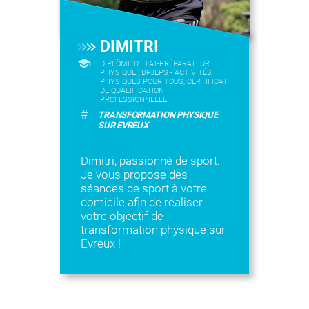
DIMITRI
DIPLÔME D'ETAT-PRÉPARATEUR
PHYSIQUE., BPJEPS - ACTIVITÉS
PHYSIQUES POUR TOUS, CERTIFICAT
DE QUALIFICATION
PROFESSIONNELLE
#
TRANSFORMATION PHYSIQUE
SUR EVREUX
Dimitri, passionné de sport.
Je vous propose des
séances de sport à votre
domicile afin de réaliser
votre objectif de
transformation physique sur
Evreux !