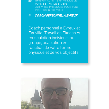
BPJEPS - ACTIVITÉ GYMNIQUE DE
FORME ET FORCE, BPJEPS -
ACTIVITÉS PHYSIQUES POUR TOUS,
PROFESSEUR DE YOGA
#
COACH PERSONNEL À EVREUX
Coach personnel à Evreux et
Fauville. Travail en Fitness et
musculation individuel ou
groupe, adaptation en
fonction de votre forme
physique et de vos objectifs