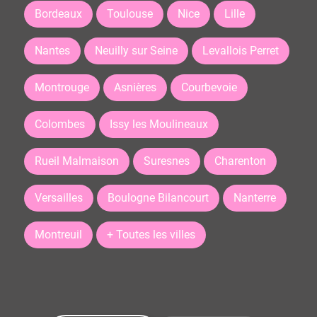
Bordeaux
Toulouse
Nice
Lille
Nantes
Neuilly sur Seine
Levallois Perret
Montrouge
Asnières
Courbevoie
Colombes
Issy les Moulineaux
Rueil Malmaison
Suresnes
Charenton
Versailles
Boulogne Bilancourt
Nanterre
Montreuil
+ Toutes les villes