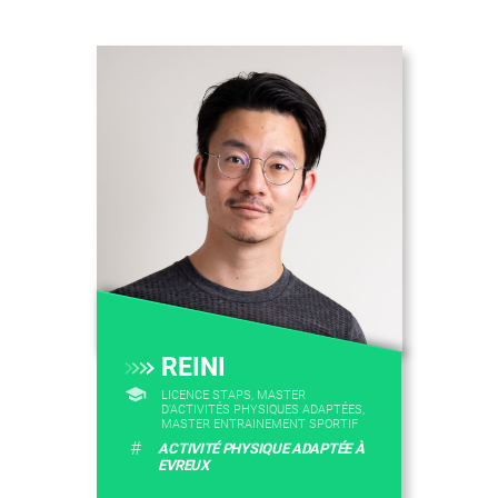
REINI
LICENCE STAPS, MASTER
D'ACTIVITÉS PHYSIQUES ADAPTÉES,
MASTER ENTRAINEMENT SPORTIF
#
ACTIVITÉ PHYSIQUE ADAPTÉE À
EVREUX