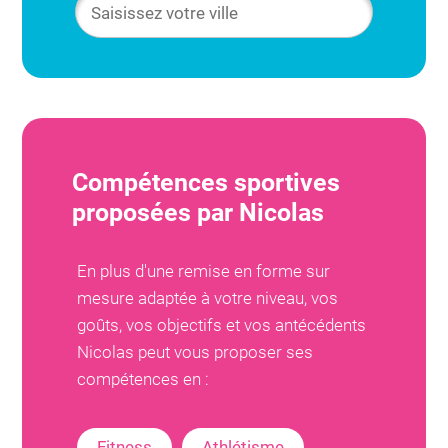
Compétences sportives
proposées par
Nicolas
En plus d'une remise en forme sur
mesure adaptée à votre niveau, vos
goûts, vos objectifs et vos antécédents
Nicolas
peut vous proposer ses
compétences en :
Fitness
Athlétisme