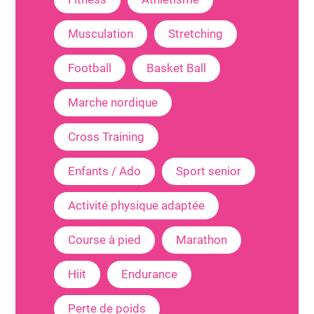
Musculation
Stretching
Football
Basket Ball
Marche nordique
Cross Training
Enfants / Ado
Sport senior
Activité physique adaptée
Course à pied
Marathon
Hiit
Endurance
Perte de poids