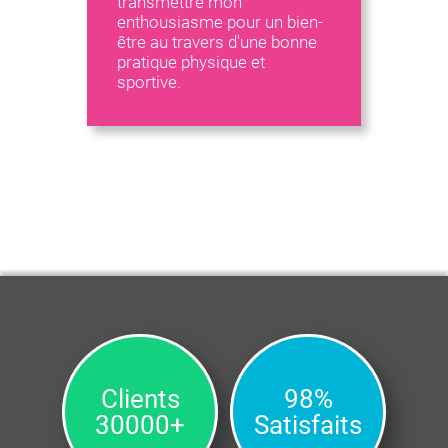
transmettre mon
enthousiasme pour un bien-
être au travers d'une bonne
pratique physique et
sportive.
Clients
98%
30000+
Satisfaits