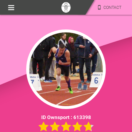
CONTACT
ID Ownsport :
613398