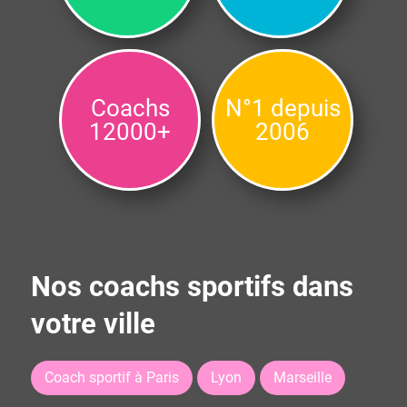
Coachs
N°1 depuis
12000+
2006
Nos coachs sportifs dans
votre ville
Coach sportif à Paris
Lyon
Marseille