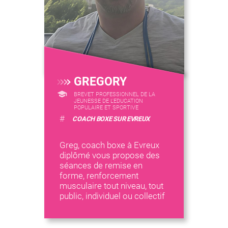
GREGORY
BREVET PROFESSIONNEL DE LA
JEUNESSE DE L'EDUCATION
POPULAIRE ET SPORTIVE
#
COACH BOXE SUR EVREUX
Greg, coach boxe à Evreux
diplômé vous propose des
séances de remise en
forme, renforcement
musculaire tout niveau, tout
public, individuel ou collectif