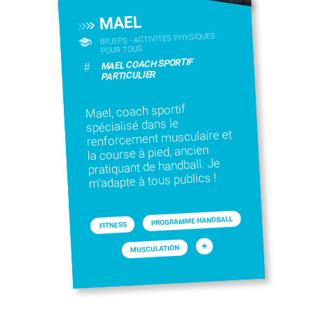
MAEL
BPJEPS - ACTIVITÉS PHYSIQUES
POUR TOUS
MAEL COACH SPORTIF
#
PARTICULIER
Mael, coach sportif
spécialisé dans le
renforcement musculaire et
la course à pied, ancien
pratiquant de handball. Je
m'adapte à tous publics !
PROGRAMME HANDBALL
FITNESS
+
MUSCULATION