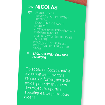
NICOLAS
LICENCE STAPS
BREVET D'ETAT - INITIATEUR
FOOTBALL
EDUCATION PHYSIQUE ET
SPORTIVE
ATTESTATION DE FORMATION AUX
PREMIERS SECOURS
BPJEPS - ACTIVITÉS PHYSIQUES
POUR TOUS
DIPLÔME D'ÉTAT JEUNESSE
ÉDUCATION POPULAIRE ET DU
SPORT
#
SPORT SANTÉ À ÉVREUX &
ENVIRONS
Objectifs de Sport santé à
Évreux et ses environs,
remise en forme, perte de
poids, prise de masse ou
des objectifs sportifs
spécifiques. Je peux vous
aider !