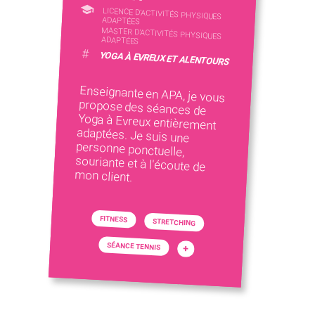
LICENCE D’ACTIVITÉS PHYSIQUES
ADAPTÉES
MASTER D'ACTIVITÉS PHYSIQUES
ADAPTÉES
#
YOGA À EVREUX ET ALENTOURS
Enseignante en APA, je vous
propose des séances de
Yoga à Evreux entièrement
adaptées. Je suis une
personne ponctuelle,
souriante et à l'écoute de
mon client.
FITNESS
STRETCHING
SÉANCE TENNIS
+