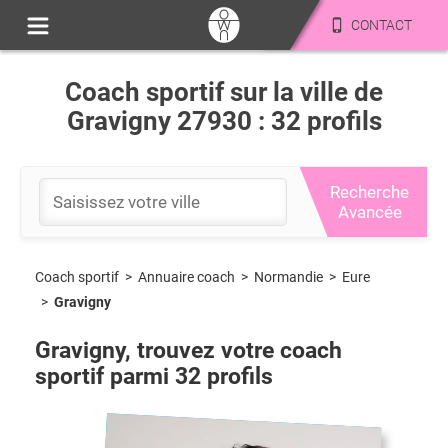
CONTACT
Coach sportif sur la ville de
Gravigny 27930 : 32 profils
Recherche
Avancée
Coach sportif
>
Normandie
>
Eure
>
Annuaire coach
>
Gravigny
Gravigny
, trouvez votre coach
sportif parmi
32
profils