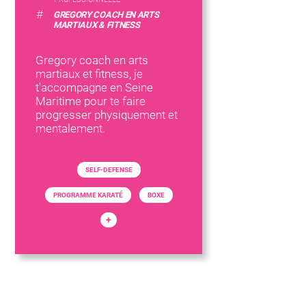
#
GREGORY COACH EN ARTS
MARTIAUX & FITNESS
Gregory coach en arts
martiaux et fitness, je
t'accompagne en Seine
Maritime pour te faire
progresser physiquement et
mentalement.
SELF-DEFENSE
PROGRAMME KARATÉ
BOXE
+