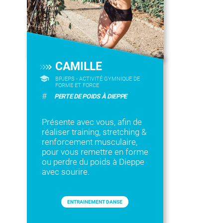
CAMILLE
BPJEPS - ACTIVITÉ GYMNIQUE DE
FORME ET FORCE
#
PERTE DE POIDS À DIEPPE
Présente avec vous, afin de
réaliser training, stretching &
renforcement musculaire,
pour vous remettre en forme
ou perdre du poids à Dieppe
avec sourire.
ENTRAINEMENT DANSE