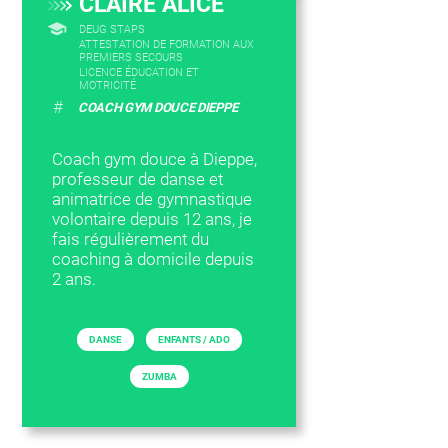
CLAIRE ALICE
DEUG STAPS
ATTESTATION DE FORMATION AUX
PREMIERS SECOURS
LICENCE ÉDUCATION ET
MOTRICITÉ
#
COACH GYM DOUCE DIEPPE
Coach gym douce à Dieppe,
professeur de danse et
animatrice de gymnastique
volontaire depuis 12 ans, je
fais régulièrement du
coaching à domicile depuis
2 ans.
DANSE
ENFANTS / ADO
ZUMBA