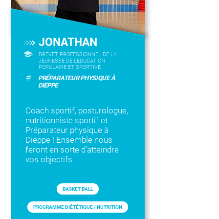
JONATHAN
BREVET PROFESSIONNEL DE LA
JEUNESSE DE L'EDUCATION
POPULAIRE ET SPORTIVE
#
PRÉPARATEUR PHYSIQUE À
DIEPPE
Coach sportif, posturologue,
nutritionniste sportif et
Préparateur physique à
Dieppe ! Ensemble nous
feront en sorte d'atteindre
vos objectifs.
BASKET BALL
PROGRAMME DIÉTÉTIQUE / NUTRITION