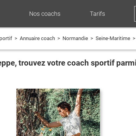
Nos coachs
Tarifs
portif
>
Annuaire coach
>
Normandie
>
Seine-Maritime
eppe
, trouvez votre coach sportif parm