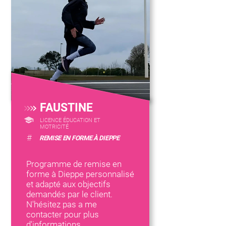
FAUSTINE
LICENCE ÉDUCATION ET
MOTRICITÉ
#
REMISE EN FORME À DIEPPE
Programme de remise en
forme à Dieppe personnalisé
et adapté aux objectifs
demandés par le client.
N'hésitez pas a me
contacter pour plus
d'informations .