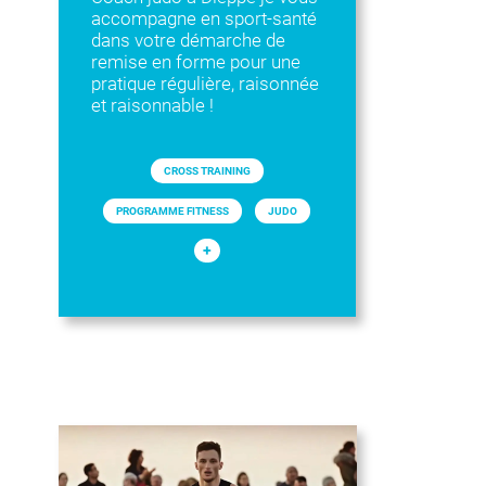
accompagne en sport-santé
dans votre démarche de
remise en forme pour une
pratique régulière, raisonnée
et raisonnable !
CROSS TRAINING
PROGRAMME FITNESS
JUDO
+