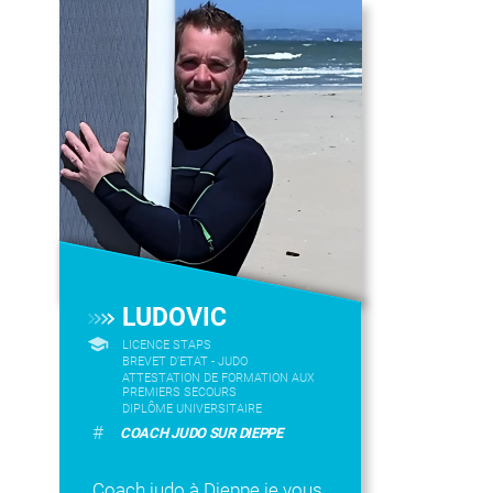
LUDOVIC
LICENCE STAPS
BREVET D’ETAT - JUDO
ATTESTATION DE FORMATION AUX
PREMIERS SECOURS
DIPLÔME UNIVERSITAIRE
#
COACH JUDO SUR DIEPPE
Coach judo à Dieppe je vous