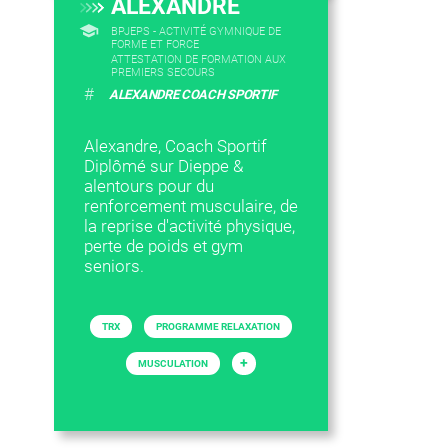
ALEXANDRE
BPJEPS - ACTIVITÉ GYMNIQUE DE
FORME ET FORCE
ATTESTATION DE FORMATION AUX
PREMIERS SECOURS
#
ALEXANDRE COACH SPORTIF
Alexandre, Coach Sportif
Diplômé sur Dieppe &
alentours pour du
renforcement musculaire, de
la reprise d'activité physique,
perte de poids et gym
seniors.
TRX
PROGRAMME RELAXATION
+
MUSCULATION