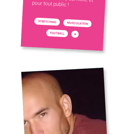
pour tout public !
STRETCHING
MUSCULATION
FOOTBALL
+