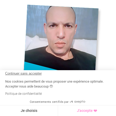
Continuer sans accepter
EDDINE
Nos cookies permettent de vous proposer une expérience optimale.
Accepter nous aide beaucoup 🥹
ATTESTATION DE FORMATION AUX
PREMIERS SECOURS
Politique de confidentialité
BPJEPS - ACTIVITÉS PHYSIQUES
POUR TOUS
#
Consentements certifiés par
SAVATE À VILLE-LA-GRAND
Recherche
Tarif
Demande d'info
Je choisis
J'accepte ❤️