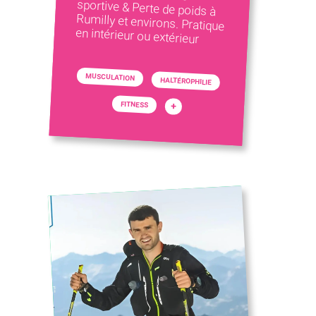
en intérieur ou extérieur
MUSCULATION
HALTÉROPHILIE
FITNESS
+