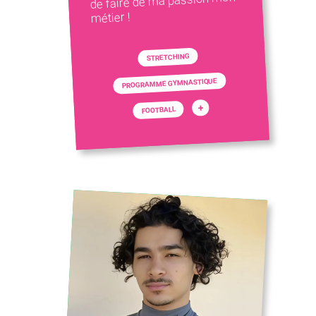
de faire de ma passion mon
métier !
STRETCHING
PROGRAMME GYMNASTIQUE
+
FOOTBALL