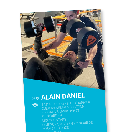
ALAIN DANIEL
BREVET D'ETAT - HALTÉROPHILIE,
CULTURISME, MUSCULATION
EDUCATIVE, SPORTIVE ET
D'ENTRETIEN
LICENCE STAPS
BPJEPS - ACTIVITÉ GYMNIQUE DE
FORME ET FORCE