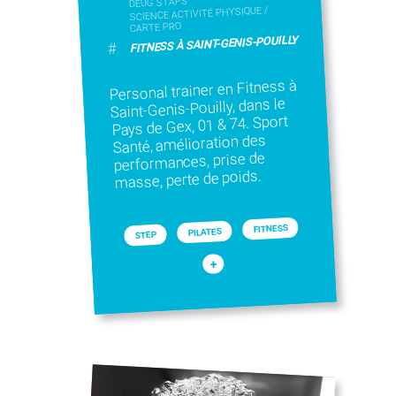
DEUG STAPS
SCIENCE ACTIVITÉ PHYSIQUE /
CARTE PRO
FITNESS À SAINT-GENIS-POUILLY
#
Personal trainer en Fitness à
Saint-Genis-Pouilly, dans le
Pays de Gex, 01 & 74. Sport
Santé, amélioration des
performances, prise de
masse, perte de poids.
FITNESS
PILATES
STEP
+