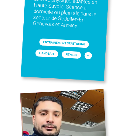
Genevois et Annecy.
ENTRAINEMENT STRETCHING
HANDBALL
FITNESS
+