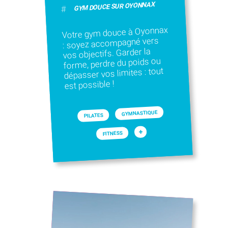
GYM DOUCE SUR OYONNAX
#
Votre gym douce à Oyonnax
: soyez accompagné vers
vos objectifs. Garder la
forme, perdre du poids ou
dépasser vos limites : tout
est possible !
GYMNASTIQUE
PILATES
+
FITNESS