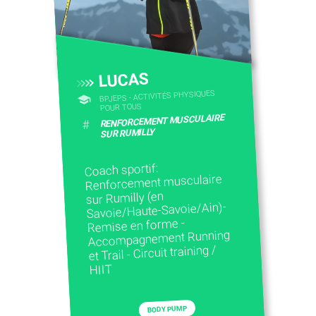
LUCAS
BPJEPS - ACTIVITÉS PHYSIQUES
POUR TOUS
RENFORCEMENT MUSCULAIRE
#
SUR RUMILLY
Coach sportif:
Renforcement musculaire
sur Rumilly (en
Savoie/Haute-Savoie/Ain)-
Remise en forme -
Accompagnement Running
et Trail - Circuit training /
HIIT
BODY PUMP