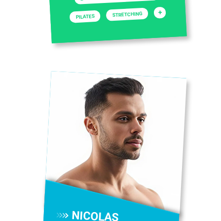
+
STRETCHING
PILATES
NICOLAS