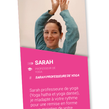
SARAH
PROFESSEUR DE
YOGA
SARAH PROFESSEURE DE YOGA
#
Sarah professeure de yoga
(Yoga hatha et yoga danse),
je m'adapte à votre rythme
pour une remise en forme
ou un maintien de votre