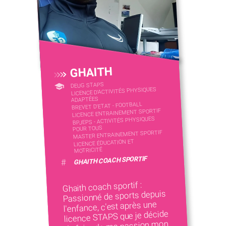
GHAITH
DEUG STAPS
LICENCE D’ACTIVITÉS PHYSIQUES
ADAPTÉES
BREVET D'ETAT - FOOTBALL
LICENCE ENTRAINEMENT SPORTIF
BPJEPS - ACTIVITÉS PHYSIQUES
POUR TOUS
MASTER ENTRAINEMENT SPORTIF
LICENCE ÉDUCATION ET
MOTRICITÉ
GHAITH COACH SPORTIF
#
Ghaith coach sportif :
Passionné de sports depuis
l'enfance, c'est après une
licence STAPS que je décide