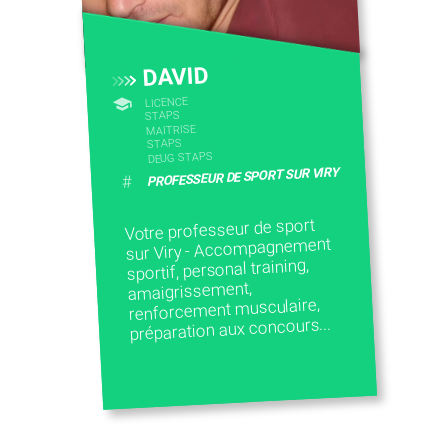
CONTACTEZ-NOUS
DAVID
LICENCE
STAPS
MAITRISE
STAPS
DEUG STAPS
PROFESSEUR DE SPORT SUR VIRY
#
Votre professeur de sport
sur Viry - Accompagnement
sportif, personal training,
amaigrissement,
renforcement musculaire,
préparation aux concours...