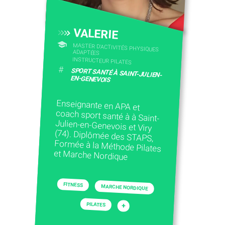
VALERIE
MASTER D'ACTIVITÉS PHYSIQUES
ADAPTÉES
INSTRUCTEUR PILATES
#
SPORT SANTÉ À SAINT-JULIEN-
EN-GENEVOIS
Enseignante en APA et
coach sport santé à à Saint-
Julien-en-Genevois et Viry
(74). Diplômée des STAPS,
Formée à la Méthode Pilates
et Marche Nordique
FITNESS
MARCHE NORDIQUE
PILATES
+