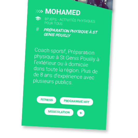
MOHAMED
BPJEPS - ACTIVITÉS PHYSIQUES
POUR TOUS
#
PRÉPARATION PHYSIQUE À ST
GENIS POUILLY
Coach sportif, Préparation
physique à St Genis Pouilly à
l’extérieur ou à domicile
dans toute la région. Plus de
de 8 ans d’expérience avec
plusieurs publics.
FITNESS
PROGRAMME HIIT
MUSCULATION
+