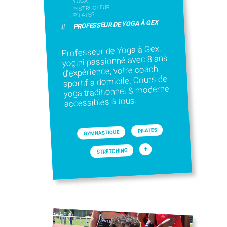
YOGA
INSTRUCTEUR
PILATES
PROFESSEUR DE YOGA À GEX
#
Professeur de Yoga à Gex,
yogini passionné avec 8 ans
d'expérience, votre coach
sportif a domicile. Cours de
yoga traditionnel & moderne
accessibles à tous.
PILATES
GYMNASTIQUE
+
STRETCHING