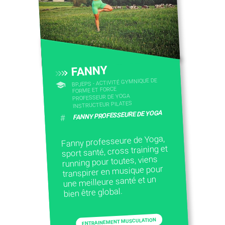
FANNY
BPJEPS - ACTIVITÉ GYMNIQUE DE
FORME ET FORCE
PROFESSEUR DE YOGA
INSTRUCTEUR PILATES
FANNY PROFESSEURE DE YOGA
#
Fanny professeure de Yoga,
sport santé, cross training et
running pour toutes, viens
transpirer en musique pour
une meilleure santé et un
bien être global.
ENTRAINEMENT MUSCULATION