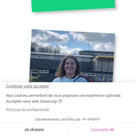
Continuer sans accepter
Nos cookies permettent de vous proposer une expérience optimale.
Accepter nous aide beaucoup 🥹
Politique de confidentialité
MARION
Consentements certifiés par
Recherche
Tarif
Demande d'info
LICENCE D’ACTIVITÉS PHYSIQUES
Je choisis
J'accepte ❤️
ADAPTÉES
#