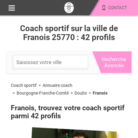
CONTACT
Coach sportif sur la ville de
Franois 25770 : 42 profils
Recherche
Avancée
Coach sportif
>
Annuaire coach
>
Bourgogne-Franche-Comté
>
Doubs
>
Franois
Franois
, trouvez votre coach sportif
parmi
42
profils