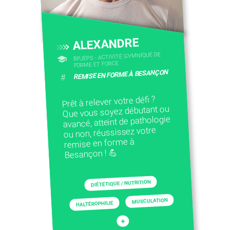
CONTACTEZ-NOUS
ALEXANDRE
BPJEPS - ACTIVITÉ GYMNIQUE DE
FORME ET FORCE
REMISE EN FORME À BESANÇON
#
Prêt à relever votre défi ?
Que vous soyez débutant ou
avancé, atteint de pathologie
ou non, réussissez votre
remise en forme à
Besançon ! 💪
DIÉTÉTIQUE / NUTRITION
MUSCULATION
HALTÉROPHILIE
+