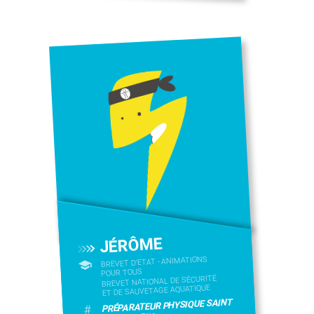
JÉRÔME
BREVET D'ETAT - ANIMATIONS
POUR TOUS
BREVET NATIONAL DE SÉCURITÉ
ET DE SAUVETAGE AQUATIQUE
PRÉPARATEUR PHYSIQUE SAINT
#