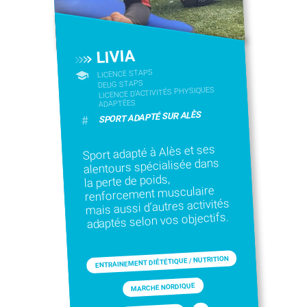
LIVIA
LICENCE STAPS
DEUG STAPS
LICENCE D’ACTIVITÉS PHYSIQUES
ADAPTÉES
SPORT ADAPTÉ SUR ALÈS
#
Sport adapté à Alès et ses
alentours spécialisée dans
la perte de poids,
renforcement musculaire
mais aussi d’autres activités
adaptés selon vos objectifs.
ENTRAINEMENT DIÉTÉTIQUE / NUTRITION
MARCHE NORDIQUE