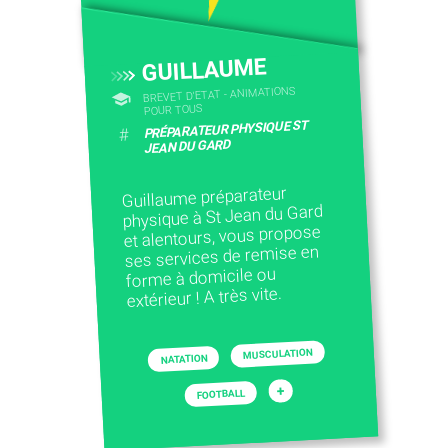
CONTACTEZ-NOUS
GUILLAUME
BREVET D'ETAT - ANIMATIONS
POUR TOUS
PRÉPARATEUR PHYSIQUE ST
#
JEAN DU GARD
Guillaume préparateur
physique à St Jean du Gard
et alentours, vous propose
ses services de remise en
forme à domicile ou
extérieur ! A très vite.
MUSCULATION
NATATION
+
FOOTBALL