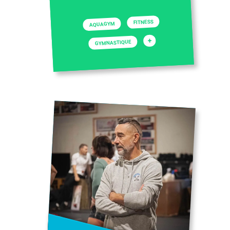
FITNESS
AQUAGYM
+
GYMNASTIQUE