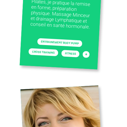
conseil en santé hormonale.
ENTRAINEMENT BODY PUMP
CROSS TRAINING
FITNESS
+