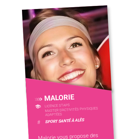
MALORIE
LICENCE STAPS
MASTER D'ACTIVITÉS PHYSIQUES
ADAPTÉES
SPORT SANTÉ À ALÈS
#
Malorie vous propose des