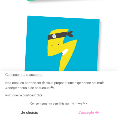
Continuer sans accepter
Nos cookies permettent de vous proposer une expérience optimale.
Accepter nous aide beaucoup 🥹
ABDELHAKIM
Politique de confidentialité
BREVET PROFESSIONNEL DE LA
JEUNESSE DE L'EDUCATION
Consentements certifiés par
POPULAIRE ET SPORTIVE
Recherche
Tarif
Demande d'info
#
SPORT À LA MAISON À ALÈS
Je choisis
J'accepte ❤️