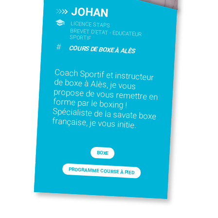
JOHAN
LICENCE STAPS
BREVET D'ETAT - EDUCATEUR
SPORTIF
#
COURS DE BOXE À ALÈS
Coach Sportif et instructeur
de boxe à Alès, je vous
propose de vous remettre en
forme par le boxing !
Spécialiste de la savate boxe
française, je vous initie.
BOXE
PROGRAMME COURSE À PIED