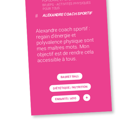
BPJEPS - ACTIVITÉS PHYSIQUES
POUR TOUS
ALEXANDRE COACH SPORTIF
#
Alexandre coach sportif :
regain d'énergie et
polyvalence physique sont
mes maîtres mots. Mon
objectif est de rendre cela
accessible à tous.
BASKET BALL
DIÉTÉTIQUE / NUTRITION
+
ENFANTS / ADO