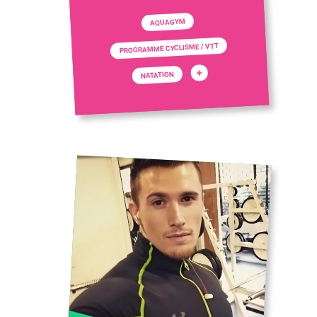
AQUAGYM
PROGRAMME CYCLISME / VTT
+
NATATION