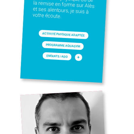
votre écoute.
ACTIVITÉ PHYSIQUE ADAPTÉE
PROGRAMME AQUAGYM
ENFANTS / ADO
+