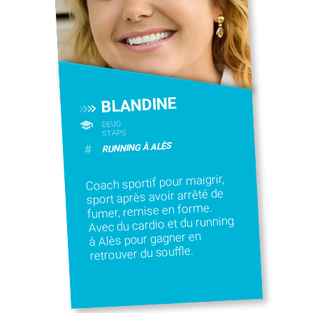
BLANDINE
DEUG
STAPS
RUNNING À ALÈS
#
Coach sportif pour maigrir,
sport après avoir arrêté de
fumer, remise en forme.
Avec du cardio et du running
à Alès pour gagner en
retrouver du souffle.