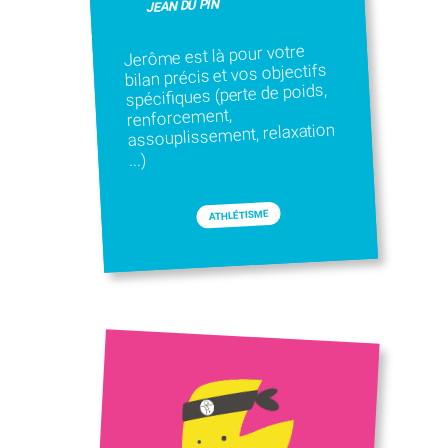
JEAN DU PIN
Jerôme est là pour votre
bilan précis et vos objectifs
spécifiques (perte de poids,
renforcement,
assouplissement, relaxation
...)
ATHLÉTISME