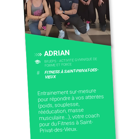
ADRIAN
BPJEPS - ACTIVITÉ GYMNIQUE DE
FORME ET FORCE
FITNESS À SAINT-PRIVAT-DES-
#
VIEUX
Entrainement sur-mesure
pour répondre à vos attentes
(poids, souplesse,
rééducation, masse
musculaire...), votre coach
pour du Fitness à Saint-
Privat-des-Vieux.