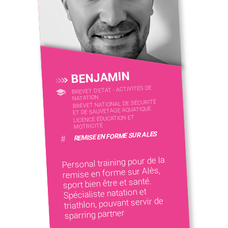
BENJAMIN
BREVET D'ETAT - ACTIVITÉS DE
NATATION
BREVET NATIONAL DE SÉCURITÉ
ET DE SAUVETAGE AQUATIQUE
LICENCE ÉDUCATION ET
MOTRICITÉ
REMISE EN FORME SUR ALES
#
Personal training pour de la
remise en forme sur Alès,
sport bien être et santé.
Spécialiste natation et
triathlon, pouvant servir de
sparring partner