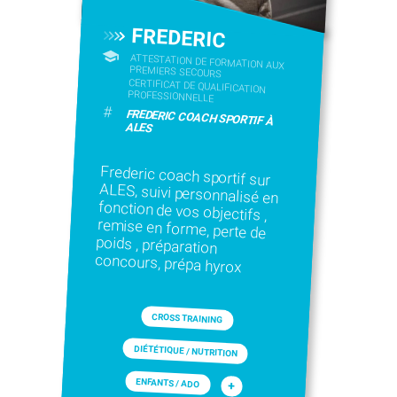
FREDERIC
ATTESTATION DE FORMATION AUX
PREMIERS SECOURS
CERTIFICAT DE QUALIFICATION
PROFESSIONNELLE
#
FREDERIC COACH SPORTIF À
ALES
Frederic coach sportif sur
ALES, suivi personnalisé en
fonction de vos objectifs ,
remise en forme, perte de
poids , préparation
concours, prépa hyrox
CROSS TRAINING
DIÉTÉTIQUE / NUTRITION
ENFANTS / ADO
+