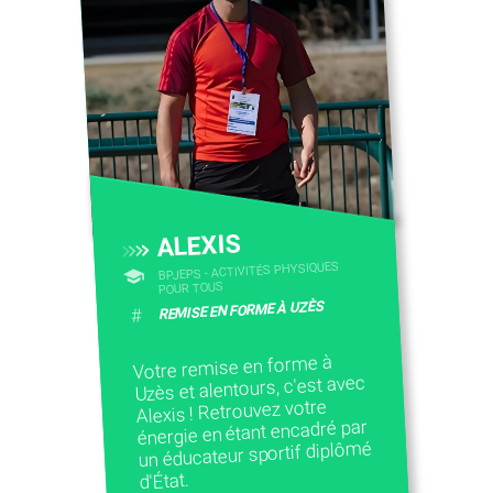
ALEXIS
BPJEPS - ACTIVITÉS PHYSIQUES
POUR TOUS
REMISE EN FORME À UZÈS
#
Votre remise en forme à
Uzès et alentours, c'est avec
Alexis ! Retrouvez votre
énergie en étant encadré par
un éducateur sportif diplômé
d'État.