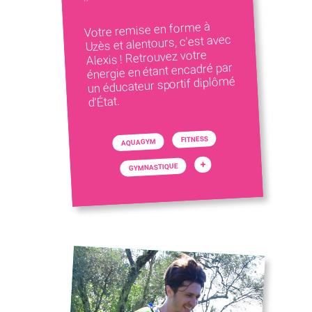
Votre remise en forme à
Uzès et alentours, c'est avec
Alexis ! Retrouvez votre
énergie en étant encadré par
un éducateur sportif diplômé
d'État.
FITNESS
AQUAGYM
+
GYMNASTIQUE