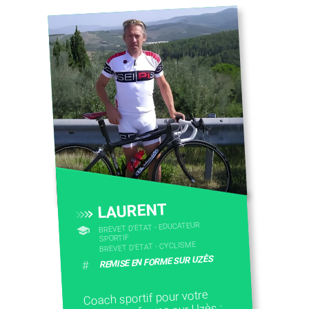
LAURENT
BREVET D'ETAT - EDUCATEUR
SPORTIF
BREVET D'ETAT - CYCLISME
REMISE EN FORME SUR UZÈS
#
Coach sportif pour votre