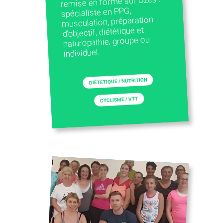
remise en forme sur Uzès :
spécialiste en PPG,
musculation, préparation
d'objectif, diététique et
naturopathie, groupe ou
individuel.
DIÉTÉTIQUE / NUTRITION
CYCLISME / VTT