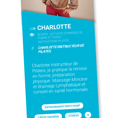
CHARLOTTE
BPJEPS - ACTIVITÉ GYMNIQUE DE
FORME ET FORCE
INSTRUCTEUR PILATES
CHARLOTTE INSTRUCTEUR DE
#
PILATES
Charlotte instructeur de
Pilates, je pratique la remise
en forme, préparation
physique. Massage Minceur
et drainage Lymphatique et
conseil en santé hormonale.
ENTRAINEMENT BODY PUMP
+
FITNESS
CROSS TRAINING