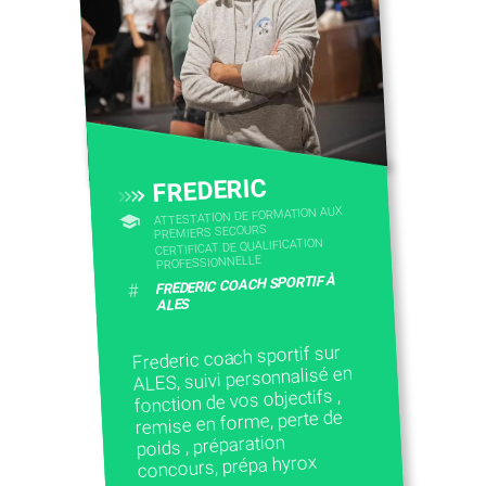
FREDERIC
ATTESTATION DE FORMATION AUX
PREMIERS SECOURS
CERTIFICAT DE QUALIFICATION
PROFESSIONNELLE
FREDERIC COACH SPORTIF À
#
ALES
Frederic coach sportif sur
ALES, suivi personnalisé en
fonction de vos objectifs ,
remise en forme, perte de
poids , préparation
concours, prépa hyrox