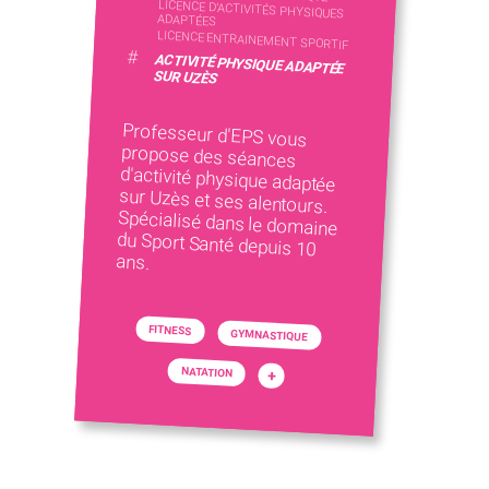
LICENCE D’ACTIVITÉS PHYSIQUES
ADAPTÉES
LICENCE ENTRAINEMENT SPORTIF
#
ACTIVITÉ PHYSIQUE ADAPTÉE
SUR UZÈS
Professeur d'EPS vous
propose des séances
d'activité physique adaptée
sur Uzès et ses alentours.
Spécialisé dans le domaine
du Sport Santé depuis 10
ans.
FITNESS
GYMNASTIQUE
NATATION
+