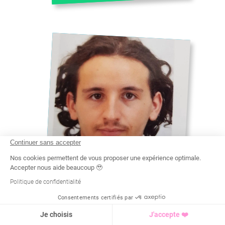
Continuer sans accepter
Nos cookies permettent de vous proposer une expérience optimale.
Accepter nous aide beaucoup 🥹
MAXIME
Politique de confidentialité
BPJEPS - ACTIVITÉS PHYSIQUES
Consentements certifiés par
POUR TOUS
#
Recherche
Tarif
Demande d'info
GYMNASTIQUE DOUCE À UZÈS
Je choisis
J'accepte ❤️