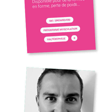
Disponible pour de la remise
en forme, perte de poids…
SKI / SNOWBOARD
PROGRAMME MUSCULATION
+
HALTÉROPHILIE