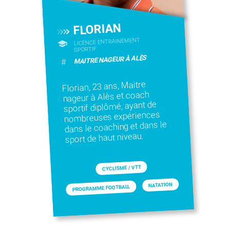
FLORIAN
LICENCE ENTRAINEMENT
SPORTIF
MAITRE NAGEUR À ALÈS
#
Florian, 23 ans, Maitre
nageur à Alès et coach
sportif diplômé, ayant de
nombreuses expériences
dans le coaching et dans le
sport de haut niveau.
CYCLISME / VTT
NATATION
PROGRAMME FOOTBALL