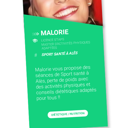
CONTACTEZ-NOUS
MALORIE
LICENCE STAPS
MASTER D'ACTIVITÉS PHYSIQUES
ADAPTÉES
SPORT SANTÉ À ALÈS
#
Malorie vous propose des
séances de Sport santé à
Alès, perte de poids avec
des activités physiques et
conseils diététiques adaptés
pour tous !!
DIÉTÉTIQUE / NUTRITION